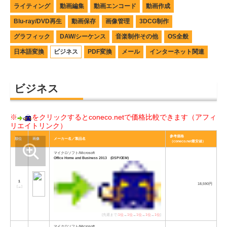
ライティング
動画編集
動画エンコード
動画作成
Blu-ray/DVD再生
動画保存
画像管理
3DCG制作
グラフィック
DAW/シーケンス
音楽制作その他
OS全般
日本語変換
ビジネス
PDF変換
メール
インターネット関連
ビジネス
※
をクリックするとconeco.netで価格比較できます（アフィ
リエイトリンク）
参考価格
順位
画像
メーカー名／製品名
（coneco.net最安値）
マイクロソフト/Microsoft
Office Home and Business 2013 (DSP/OEM)
1
18,590円
[
→
]
[先週まで:
1位
→
1位
→
1位
→
1位
→
1位
]
マイクロソフト/Microsoft