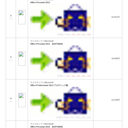
Office Personal 2013
2
23,451円
[
→
]
[先週まで:
4位
→
3位
→
3位
→
3位
→
2位
]
マイクロソフト/Microsoft
Office Personal 2013 (DSP/OEM)
3
18,480円
[
→
]
[先週まで:
2位
→
2位
→
2位
→
2位
→
3位
]
マイクロソフト/Microsoft
Office Professional 2013 アカデミック版
4
22,333円
[
↑
]
[先週まで:8位→6位→10位→6位→7位]
マイクロソフト/Microsoft
Office Personal 2010 (DSP/OEM)