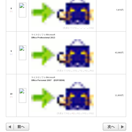
8
7,870円
[
↑
]
[先週まで:17位→−→−→−→11位]
マイクロソフト/Microsoft
Office Professional 2013
9
43,980円
[
↓
]
[先週まで:12位→12位→7位→9位→8位]
マイクロソフト/Microsoft
Office Personal 2007 (DSP/OEM)
10
11,800円
[
↑
]
[先週まで:5位→
4位
→5位→10位→13位]
前へ
次へ