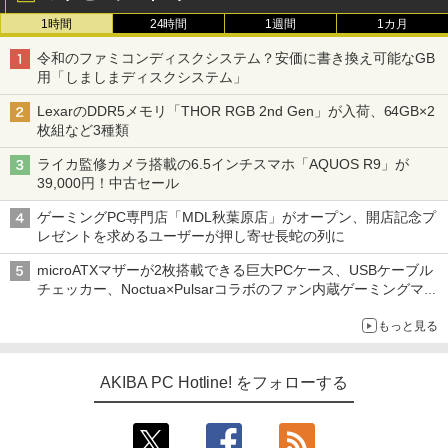
1時間
24時間
1週間
1カ月
令和のファミコンディスクシステム？安価に書き換え可能なGB
用「しましまディスクシステム」
LexarのDDR5メモリ「THOR RGB 2nd Gen」が入荷、64GB×2
枚組など3種類
ライカ監修カメラ搭載の6.5インチスマホ「AQUOS R9」が
39,000円！中古セール
ゲーミングPC専門店「MDL秋葉原店」がオープン、開店記念プ
レゼントを求めるユーザーが押し寄せ長蛇の列に
microATXマザーが2枚搭載できる巨大PCケース、USBケーブル
チェッカー、Noctua×Pulsarコラボのファン内蔵ゲーミングマウ
ス、キーボード配布に多数の人が殺到 ほか 秋葉原の気になるニ
もっと見る
ュース（8月3日～9日分）
AKIBA PC Hotline! をフォローする