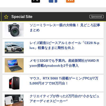
Special Site
ソニーミラーレス一眼の大特集！ 見どころ記事
まとめ
レイズ鍛造1ピースアルミホイール「CE28 N-p
lus」軽量なままに剛性を向上
メモリ32GBでも予算内。産経新聞社がAMD R
yzen搭載dynabookを2千台導入
マウス、RTX 5060 Ti搭載ゲーミングPCが7万
5,000円オフで30万円台！
クリエイティブが作った2万円台の“小さなピュ
アオーディオスピーカー”