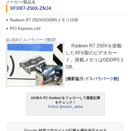
メーカー/製品名
XFX
R7-250X-ZNJ4
Radeon R7 250X/GDDR5メモリ1GB
PCI Express x16
11,410
ドスパラパーツ館
1F
Radeon R7 250Xを搭載
したXFX製のビデオカー
ド。搭載メモリはGDDR5 1
GB。
[撮影協力:
ドスパラパーツ館
]
AKIBA PC Hotline!をフォローして最新記事
をチェック！
Follow @watch_akiba
Google 検索で当サイトの記事を優先表示させる