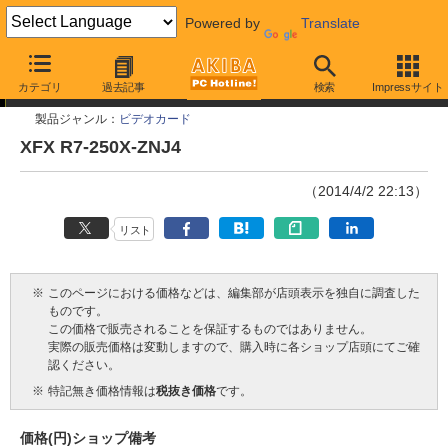
Powered by
Translate
今週見つけた新製品
カテゴリ
過去記事
検索
Impressサイト
製品ジャンル：
ビデオカード
XFX R7-250X-ZNJ4
（2014/4/2 22:13）
リスト
※
このページにおける価格などは、編集部が店頭表示を独自に調査した
ものです。
この価格で販売されることを保証するものではありません。
実際の販売価格は変動しますので、購入時に各ショップ店頭にてご確
認ください。
※
特記無き価格情報は
税抜き価格
です。
価格(円)
ショップ
備考