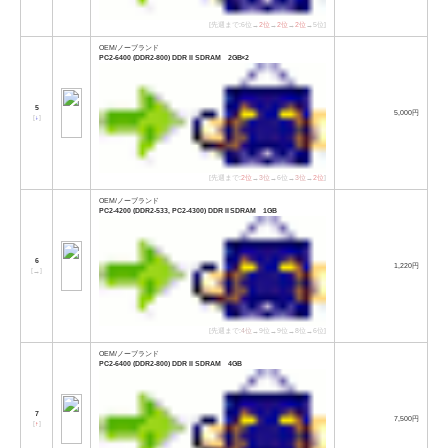
[先週まで:6位→
2位
→
2位
→
2位
→5位]
OEM/ノーブランド
PC2-6400 (DDR2-800) DDR II SDRAM 2GB×2
5
5,000円
[
↓
]
[先週まで:
2位
→
3位
→6位→
3位
→
2位
]
OEM/ノーブランド
PC2-4200 (DDR2-533, PC2-4300) DDR II SDRAM 1GB
6
1,220円
[
→
]
[先週まで:
4位
→9位→9位→8位→6位]
OEM/ノーブランド
PC2-6400 (DDR2-800) DDR II SDRAM 4GB
7
7,500円
[
↑
]