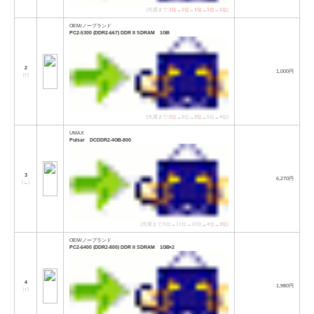
[先週まで:
1位
→
1位
→
1位
→
1位
→
1位
]
OEM/ノーブランド
PC2-5300 (DDR2-667) DDR II SDRAM 1GB
2
1,000円
[
↑
]
[先週まで:
3位
→8位→
3位
→5位→
4位
]
UMAX
Pulsar DCDDR2-4GB-800
3
6,270円
[
→
]
[先週まで:5位→11位→10位→
4位
→
3位
]
OEM/ノーブランド
PC2-6400 (DDR2-800) DDR II SDRAM 1GB×2
4
1,980円
[
↑
]