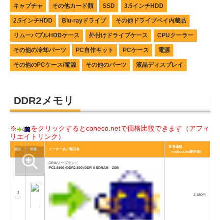
キャプチャ
その他カード類
SSD
3.5インチHDD
2.5インチHDD
Blu-rayドライブ
その他ドライブベイ内蔵品
リムーバブルHDDケース
外付けドライブケース
CPUクーラー
その他の冷却パーツ
PC自作キット
PCケース
電源
その他のPCケース/電源
その他のパーツ
液晶ディスプレイ
DDR2メモリ
※
をクリックするとconeco.netで価格比較できます（アフィ
リエイトリンク）
参考価格
順位
画像
メーカー名／製品名
（coneco.net最安値）
OEM/ノーブランド
PC2-6400 (DDR2-800) DDR II SDRAM 2GB
1
2,180円
[
→
]