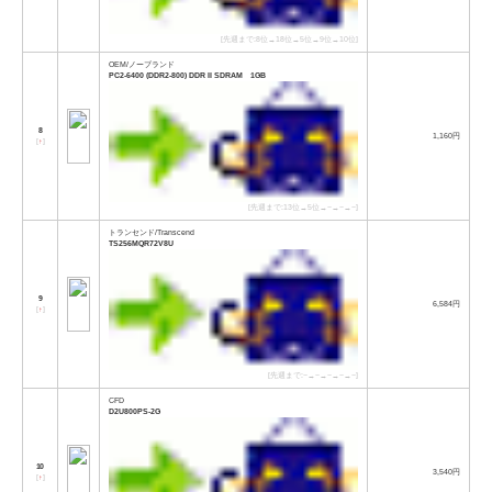
[先週まで:8位→18位→5位→9位→10位]
OEM/ノーブランド
PC2-6400 (DDR2-800) DDR II SDRAM 1GB
8
1,160円
[
↑
]
[先週まで:13位→5位→−→−→−]
トランセンド/Transcend
TS256MQR72V8U
9
6,584円
[
↑
]
[先週まで:−→−→−→−→−]
CFD
D2U800PS-2G
10
3,540円
[
↑
]