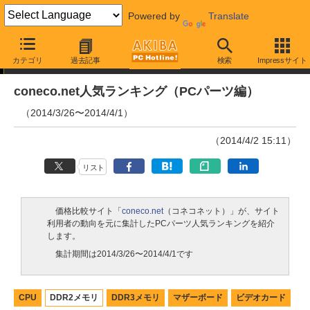
Powered by
Translate
ランキング
カテゴリ
過去記事
検索
Impressサイト
coneco.net人気ランキング（PCパーツ編）
（2014/3/26〜2014/4/1）
（2014/4/2 15:11）
リスト
価格比較サイト「
coneco.net
（コネコネット）」が、サイト
利用者の動向を元に集計したPCパーツ人気ランキングを紹介
します。
集計期間は2014/3/26〜2014/4/1です
CPU
DDR2メモリ
DDR3メモリ
マザーボード
ビデオカード