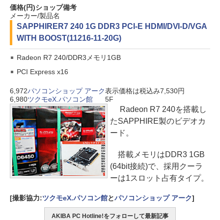
価格(円)
ショップ
備考
メーカー/製品名
SAPPHIRE
R7 240 1G DDR3 PCI-E HDMI/DVI-D/VGA
WITH BOOST(11216-11-20G)
Radeon R7 240/DDR3メモリ1GB
PCI Express x16
6,972
パソコンショップ アーク
表示価格は税込み7,530円
6,980
ツクモeX.パソコン館
5F
Radeon R7 240を搭載し
たSAPPHIRE製のビデオカ
ード。
搭載メモリはDDR3 1GB
(64bit接続)で、採用クーラ
ーは1スロット占有タイプ。
[撮影協力:
ツクモeX.パソコン館
と
パソコンショップ アーク
]
AKIBA PC Hotline!をフォローして最新記事