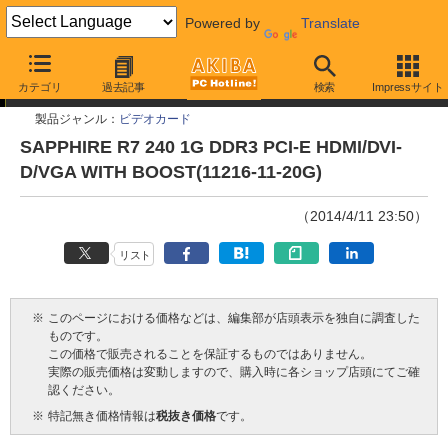
Powered by
Translate
今週見つけた新製品
カテゴリ
過去記事
検索
Impressサイト
製品ジャンル：
ビデオカード
SAPPHIRE R7 240 1G DDR3 PCI-E HDMI/DVI-
D/VGA WITH BOOST(11216-11-20G)
（2014/4/11 23:50）
リスト
※
このページにおける価格などは、編集部が店頭表示を独自に調査した
ものです。
この価格で販売されることを保証するものではありません。
実際の販売価格は変動しますので、購入時に各ショップ店頭にてご確
認ください。
※
特記無き価格情報は
税抜き価格
です。