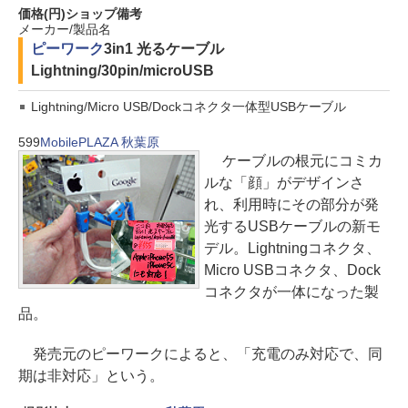
価格(円)
ショップ
備考
メーカー/製品名
ピーワーク
3in1 光るケーブル
Lightning/30pin/microUSB
Lightning/Micro USB/Dockコネクタ一体型USBケーブル
599
MobilePLAZA 秋葉原
ケーブルの根元にコミカ
ルな「顔」がデザインさ
れ、利用時にその部分が発
光するUSBケーブルの新モ
デル。Lightningコネクタ、
Micro USBコネクタ、Dock
コネクタが一体になった製
品。
発売元のピーワークによると、「充電のみ対応で、同
期は非対応」という。