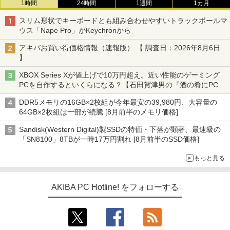
1時間
24時間
1週間
1カ月
スリム形状でキーボードとも組み合わせやすいトラックボールマ
ウス「Nape Pro」がKeychronから
アキバお買い得価格情報（速報版） 【 調査日：2026年8月6日
】
XBOX Series Xが値上げで10万円超え。近い性能のゲーミング
PCを自作するといくらになる？【石田賀津男の『酒の肴にPCゲ
ーム』】
DDR5メモリの16GB×2枚組が今年最安の39,980円、大容量の
64GB×2枚組は一部が続騰 [8月前半のメモリ価格]
Sandisk(Western Digital)製SSDの特価・下落が顕著、最速級の
「SN8100」8TBが一時17万円割れ [8月前半のSSD価格]
もっと見る
AKIBA PC Hotline! をフォローする