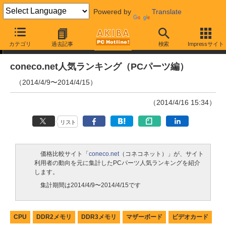
Powered by
Translate
ランキング
カテゴリ
過去記事
検索
Impressサイト
coneco.net人気ランキング（PCパーツ編）
（2014/4/9〜2014/4/15）
（2014/4/16 15:34）
リスト
価格比較サイト「
coneco.net
（コネコネット）」が、サイト
利用者の動向を元に集計したPCパーツ人気ランキングを紹介
します。
集計期間は2014/4/9〜2014/4/15です
CPU
DDR2メモリ
DDR3メモリ
マザーボード
ビデオカード