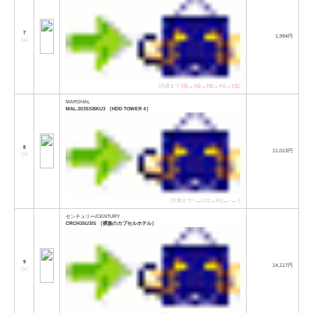
7
1,994円
[
↓
]
[先週まで:
1位
→
1位
→
2位
→
4位
→
1位
]
MARSHAL
MAL-3035SBKU3 ［HDD TOWER 4］
8
11,013円
[
↑
]
[先週まで:−→12位→8位→−→−]
センチュリー/CENTURY
CRCH35U3IS ［裸族のカプセルホテル］
9
14,117円
[
↓
]