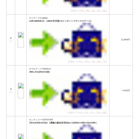
[先週まで:
4位
→
3位
→
3位
→
3位
→
3位
]
ロジテック/Logitec
LHR-4BNHEU3 ［4BAY外付型3.5インチハードディスクケース］
2
12,894円
[
↑
]
[先週まで:14位→18位→
4位
→
1位
→7位]
オウルテック/Owltech
OWL-ESQ35S/U3(B)
3
4,492円
[
↓
]
[先週まで:16位→
4位
→5位→20位→
2位
]
センチュリー/CENTURY
CRSJ535EU3S6G ［裸族の集合住宅5Bay SATA6G USB3.0&eSATA］