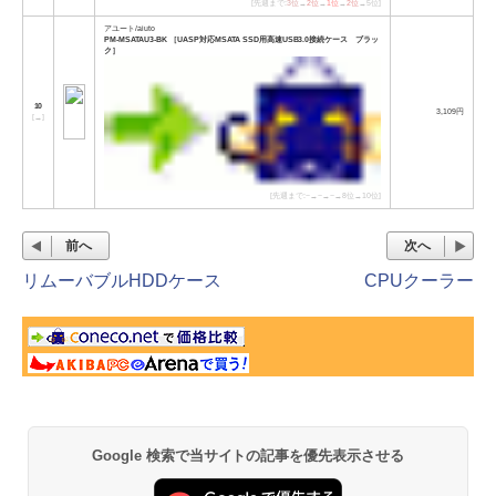
[先週まで:
3位
→
2位
→
1位
→
2位
→5位]
アユート/aiuto
PM-MSATAU3-BK ［UASP対応MSATA SSD用高速USB3.0接続ケース ブラッ
ク］
10
3,109円
[
→
]
[先週まで:−→−→−→8位→10位]
前へ
次へ
リムーバブルHDDケース
CPUクーラー
Google 検索で当サイトの記事を優先表示させる