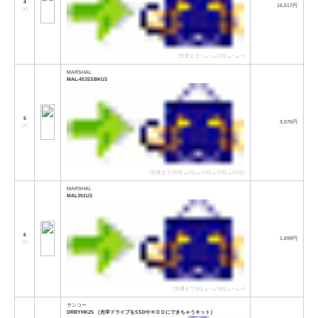
4
16,517円
[
↑
]
[先週まで:−→−→13位→−→−]
MARSHAL
MAL-4535SBKU3
5
3,076円
[
↑
]
[先週まで:20位→5位→11位→10位→15位]
MARSHAL
MAL351U3
6
1,699円
[
↑
]
[先週まで:6位→−→16位→−→−]
サンコー
DRBYHK25 ［光学ドライブをSSDやＨＤＤにできちゃうキット］