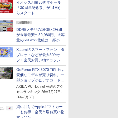
イオシス創業30周年セール
との価格逆転解消 [8月前半の
「30周年記念祭」が14日か
CPU価格]
らスタート
相場調査
DDR5メモリの16GB×2枚組
が今年最安の39,980円、大容
量の64GB×2枚組は一部が続
騰 [8月前半のメモリ価格]
Xiaomiのスマートフォン・タ
ブレットなどが最大30%オ
フ！楽天お買い物マラソン
GeForce RTX 5070 Ti以上は
安価なモデルが売り切れ。一
部ショップがビデオカードの
購入制限を実施したニュース
AKIBA PC Hotline! 先週のアク
が注目を集める
セスランキング 26年7月27日～
26年8月3日
買い回りでAppleギフトカー
ドもお得！楽天市場お買い物
マラソン