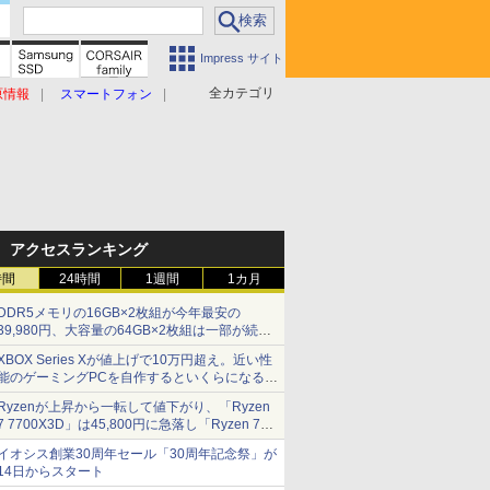
Impress サイト
全カテゴリ
原情報
スマートフォン
アクセスランキング
時間
24時間
1週間
1カ月
DDR5メモリの16GB×2枚組が今年最安の
39,980円、大容量の64GB×2枚組は一部が続騰
[8月前半のメモリ価格]
XBOX Series Xが値上げで10万円超え。近い性
能のゲーミングPCを自作するといくらになる？
【石田賀津男の『酒の肴にPCゲーム』】
Ryzenが上昇から一転して値下がり、「Ryzen
7 7700X3D」は45,800円に急落し「Ryzen 7
7800X3D」との価格逆転解消 [8月前半のCPU
イオシス創業30周年セール「30周年記念祭」が
価格]
14日からスタート