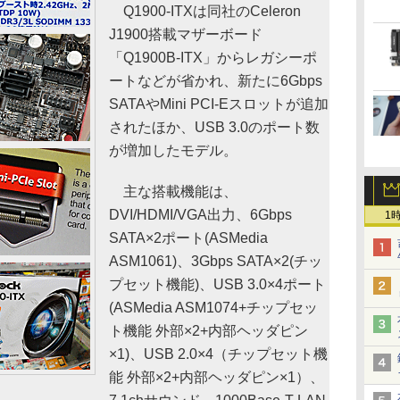
Q1900-ITXは同社のCeleron
J1900搭載マザーボード
「Q1900B-ITX」からレガシーポ
ートなどが省かれ、新たに6Gbps
SATAやMini PCI-Eスロットが追加
されたほか、USB 3.0のポート数
が増加したモデル。
主な搭載機能は、
DVI/HDMI/VGA出力、6Gbps
1
SATA×2ポート(ASMedia
ASM1061)、3Gbps SATA×2(チッ
プセット機能)、USB 3.0×4ポート
(ASMedia ASM1074+チップセッ
ト機能 外部×2+内部ヘッダピン
×1)、USB 2.0×4（チップセット機
能 外部×2+内部ヘッダピン×1）、