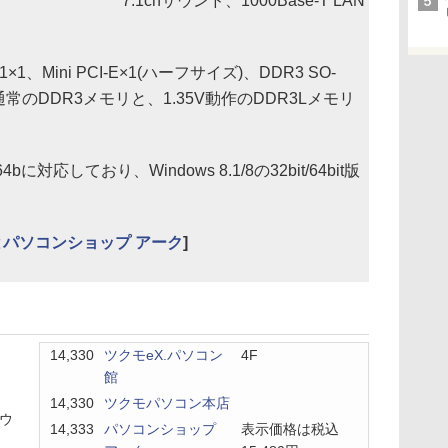
7.1chサウンド、1000Base-T LAN
×1、Mini PCI-E×1(ハーフサイズ)、DDR3 SO-
通常のDDR3メモリと、1.35V動作のDDR3Lメモリ
4bに対応しており、Windows 8.1/8の32bit/64bit版
と
パソコンショップ アーク
]
14,330
ツクモeX.パソコン
4F
館
14,330
ツクモパソコン本店
サウ
14,333
パソコンショップ
表示価格は税込