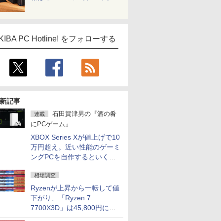
KIBA PC Hotline! をフォローする
新記事
石田賀津男の『酒の肴
連載
にPCゲーム』
XBOX Series Xが値上げで10
万円超え。近い性能のゲーミ
ングPCを自作するといくら
になる？
相場調査
Ryzenが上昇から一転して値
下がり、「Ryzen 7
7700X3D」は45,800円に急
落し「Ryzen 7 7800X3D」