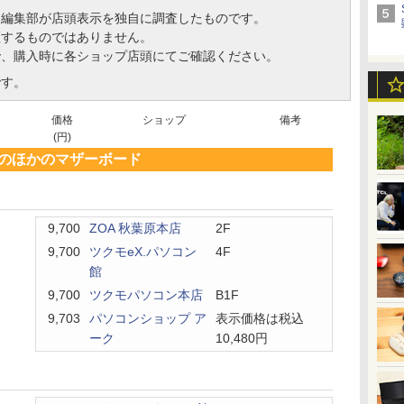
、編集部が店頭表示を独自に調査したものです。
証するものではありません。
で、購入時に各ショップ店頭にてご確認ください。
です。
価格
ショップ
備考
(円)
のほかのマザーボード
9,700
ZOA 秋葉原本店
2F
9,700
ツクモeX.パソコン
4F
館
9,700
ツクモパソコン本店
B1F
9,703
パソコンショップ ア
表示価格は税込
ーク
10,480円