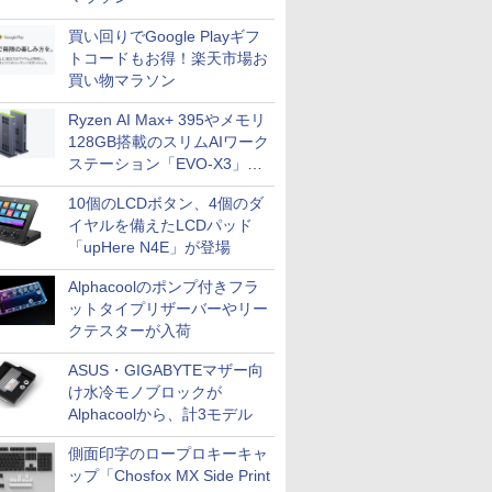
買い回りでGoogle Playギフ
トコードもお得！楽天市場お
買い物マラソン
Ryzen AI Max+ 395やメモリ
128GB搭載のスリムAIワーク
ステーション「EVO-X3」が
GMKtecから
10個のLCDボタン、4個のダ
イヤルを備えたLCDパッド
「upHere N4E」が登場
Alphacoolのポンプ付きフラ
ットタイプリザーバーやリー
クテスターが入荷
ASUS・GIGABYTEマザー向
け水冷モノブロックが
Alphacoolから、計3モデル
側面印字のロープロキーキャ
ップ「Chosfox MX Side Print