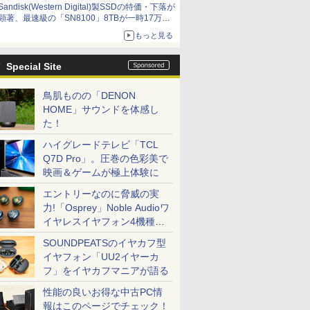
Sandisk(Western Digital)製SSDの特価・下落が
顕著、最速級の「SN8100」8TBが一時17万円
割れ [8月前半のSSD価格]
もっと見る
Special Site
鳥肌ものの「DENON
HOME」サウンドを体感し
た！
ハイグレードテレビ「TCL
Q7D Pro」。圧巻の色彩美で
映画＆ゲームが極上体験に
エントリーなのに脅威の実
力!「Osprey」Noble Audioワ
イヤレスイヤフォン4機種を
一気に聴く
SOUNDPEATSのイヤカフ型
イヤフォン「UU2イヤーカ
フ」をイヤカフマニアが語る
性能の良いお得な中古PC情
報はこのページでチェック！