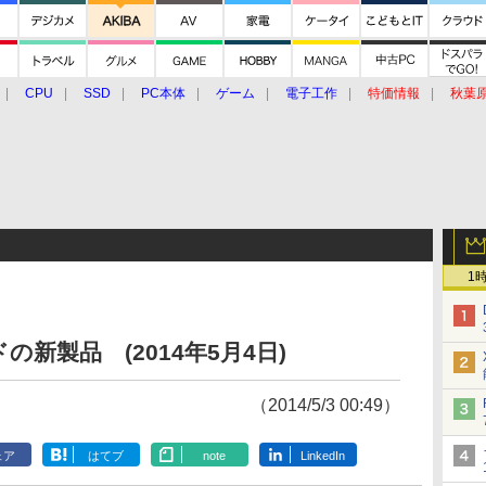
CPU
SSD
PC本体
ゲーム
電子工作
特価情報
秋葉
グルメ
イベント
価格動向
1
新製品 (2014年5月4日)
（2014/5/3 00:49）
ェア
はてブ
note
LinkedIn