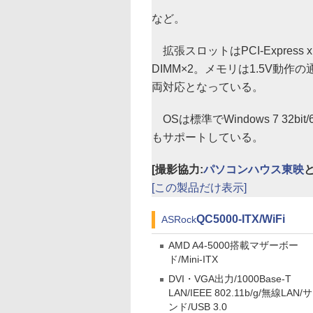
など。
拡張スロットはPCI-Express x1
DIMM×2。メモリは1.5V動作の
両対応となっている。
OSは標準でWindows 7 32bit/6
もサポートしている。
[撮影協力:
パソコンハウス東映
[この製品だけ表示]
QC5000-ITX/WiFi
ASRock
AMD A4-5000搭載マザーボー
ド/Mini-ITX
DVI・VGA出力/1000Base-T
LAN/IEEE 802.11b/g/無線LAN/
ンド/USB 3.0