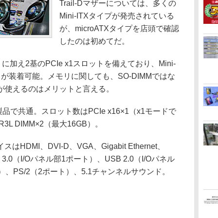
Trail-Dマザーについては、多くの
Mini-ITXタイプが発売されている
が、microATXタイプを店頭で確認
したのは初めてだ。
に加え2基のPCIe x1スロットを備えており、Mini-
が装着可能。メモリに関しても、SO-DIMMではな
Mが使えるのはメリットと言える。
で共通。スロット数はPCIe x16×1（x1モードで
DR3L DIMM×2（最大16GB）。
I、DVI-D、VGA、Gigabit Ethernet、
 3.0（I/Oパネル部1ポート）、USB 2.0（I/Oパネル
、PS/2（2ポート）、5.1チャンネルサウンド。