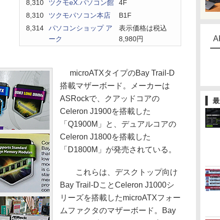
8,310
ツクモeX.パソコン館
4F
8,310
ツクモパソコン本店
B1F
8,314
パソコンショップ ア
表示価格は税込
A
ーク
8,980円
microATXタイプのBay Trail-D
搭載マザーボード。メーカーは
ASRockで、クアッドコアの
最
Celeron J1900を搭載した
「Q1900M」と、デュアルコアの
Celeron J1800を搭載した
「D1800M」が発売されている。
これらは、デスクトップ向け
Bay Trail-DことCeleron J1000シ
リーズを搭載したmicroATXフォー
ムファクタのマザーボード。Bay