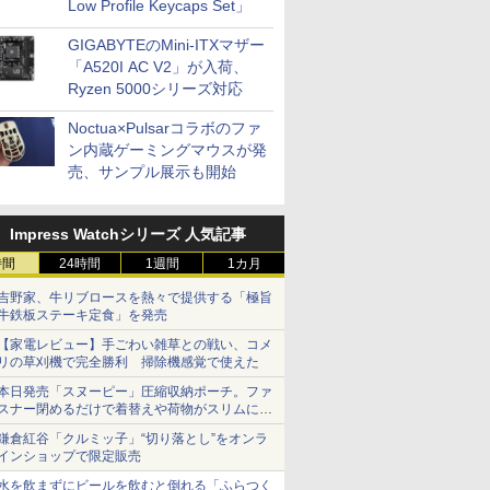
Low Profile Keycaps Set」
GIGABYTEのMini-ITXマザー
「A520I AC V2」が入荷、
Ryzen 5000シリーズ対応
Noctua×Pulsarコラボのファ
ン内蔵ゲーミングマウスが発
売、サンプル展示も開始
Impress Watchシリーズ 人気記事
時間
24時間
1週間
1カ月
吉野家、牛リブロースを熱々で提供する「極旨
牛鉄板ステーキ定食」を発売
【家電レビュー】手ごわい雑草との戦い、コメ
リの草刈機で完全勝利 掃除機感覚で使えた
本日発売「スヌーピー」圧縮収納ポーチ。ファ
スナー閉めるだけで着替えや荷物がスリムにま
とまる
鎌倉紅谷「クルミッ子」“切り落とし”をオンラ
インショップで限定販売
水を飲まずにビールを飲むと倒れる「ふらつく