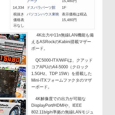
アーク
15,480円
14,334
ドスパラパーツ館
1F
税抜き
パソコンハウス東映
表示価格は税込
価格表
15,480円
示なし
4K出力や11n無線LAN機能も備
えるASRockのKabini搭載マザー
ボード。
QC5000-ITX/WiFiは、クアッド
コアAPUのA4-5000（クロック
1.5GHz、TDP 15W）を搭載した
Mini-ITXフォームファクタのマザ
ーボード。
4K解像度での出力が可能な
DisplayPort/HDMIや、IEEE
802.11b/g/n準拠の無線LANモジュ