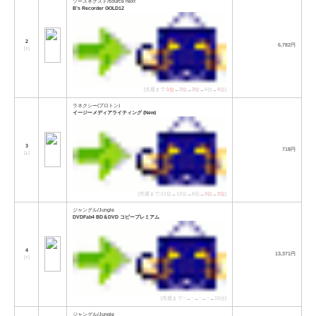
ソースネクスト/source next
B’s Recorder GOLD12
2
6,782円
[
↑
]
[先週まで:
1位
→
3位
→
3位
→6位→
4位
]
ラネクシー(プロトン)
イージーメディアライティング (New)
3
718円
[
↓
]
[先週まで:11位→12位→6位→
3位
→
2位
]
ジャングル/Jungle
DVDFab4 BD＆DVD コピープレミアム
4
13,371円
[
↑
]
[先週まで:−→−→−→−→15位]
ジャングル/Jungle