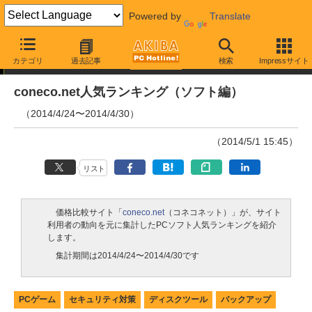
Powered by
Translate
ランキング
カテゴリ
過去記事
検索
Impressサイト
coneco.net人気ランキング（ソフト編）
（2014/4/24〜2014/4/30）
（2014/5/1 15:45）
リスト
価格比較サイト「
coneco.net
（コネコネット）」が、サイト
利用者の動向を元に集計したPCソフト人気ランキングを紹介
します。
集計期間は2014/4/24〜2014/4/30です
PCゲーム
セキュリティ対策
ディスクツール
バックアップ