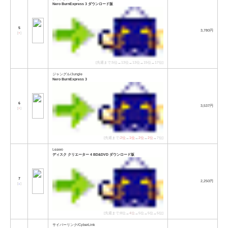
Nero BurnExpress 3 ダウンロード版
5
3,780円
[
↑
]
[先週まで:5位→13位→13位→15位→17位]
ジャングル/Jungle
Nero BurnExpress 3
6
3,537円
[
↑
]
[先週まで:
2位
→
1位
→
2位
→
2位
→7位]
Leawo
ディスク クリエーター 4 BD&DVD ダウンロード版
7
2,250円
[
↓
]
[先週まで:8位→
4位
→5位→5位→5位]
サイバーリンク/CyberLink