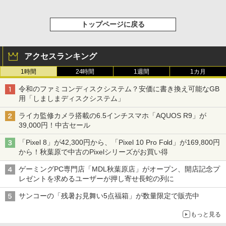
トップページに戻る
アクセスランキング
1時間
24時間
1週間
1カ月
令和のファミコンディスクシステム？安価に書き換え可能なGB
用「しましまディスクシステム」
ライカ監修カメラ搭載の6.5インチスマホ「AQUOS R9」が
39,000円！中古セール
「Pixel 8」が42,300円から、「Pixel 10 Pro Fold」が169,800円
から！秋葉原で中古のPixelシリーズがお買い得
ゲーミングPC専門店「MDL秋葉原店」がオープン、開店記念プ
レゼントを求めるユーザーが押し寄せ長蛇の列に
サンコーの「残暑お見舞い5点福箱」が数量限定で販売中
もっと見る