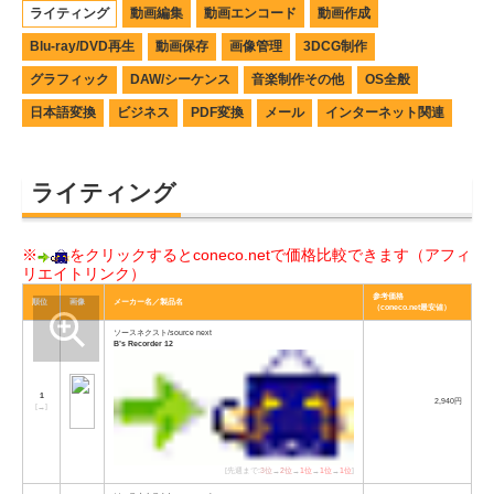
ライティング
動画編集
動画エンコード
動画作成
Blu-ray/DVD再生
動画保存
画像管理
3DCG制作
グラフィック
DAW/シーケンス
音楽制作その他
OS全般
日本語変換
ビジネス
PDF変換
メール
インターネット関連
ライティング
※
をクリックするとconeco.netで価格比較できます（アフィ
リエイトリンク）
参考価格
順位
画像
メーカー名／製品名
（coneco.net最安値）
ソースネクスト/source next
B’s Recorder 12
1
2,940円
[
→
]
[先週まで:
3位
→
2位
→
1位
→
1位
→
1位
]