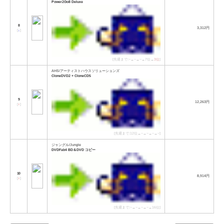
Power2Go8 Deluxe
8
3,312円
[
↓
]
[先週まで:−→−→−→7位→
3位
]
AHS/アーティストハウスソリューションズ
CloneDVD2 + CloneCD5
9
12,263円
[
↑
]
[先週まで:12位→−→−→−→−]
ジャングル/Jungle
DVDFab4 BD＆DVD コピー
10
8,914円
[
↑
]
[先週まで:−→−→−→−→16位]