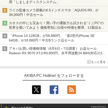
用「しましまディスクシステム」
ライカ監修カメラ搭載の6.5インチスマホ「AQUOS R9」が
39,000円！中古セール
カオスの中にも宝あり！買い手の通販力も試される“ミニPC”の
世界を覗いてみよう 価格帯別に仕様や特徴を整理、11製品をピ
ックアップ text by 石川 ひさよし
「iPhone 14 128GB」が58,880円、「第2世代iPhone SE
64GB」が18,880円！中古Bランク品セール
アキバお買い得価格情報（8月6日～7日調査） お盆セール、
Radeon RX 9070 XTが89,800円、水平周波数24.8kHz対応の17
型モニターが9,801円、暑さ指数連動セール ほか
もっと見る
AKIBA PC Hotline! をフォローする