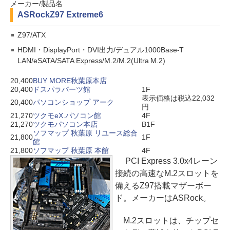
メーカー/製品名
ASRock
Z97 Extreme6
Z97/ATX
HDMI・DisplayPort・DVI出力/デュアル1000Base-T
LAN/eSATA/SATA Express/M.2/M.2(Ultra M.2)
20,400
BUY MORE秋葉原本店
20,400
ドスパラパーツ館
1F
表示価格は税込22,032
20,400
パソコンショップ アーク
円
21,270
ツクモeX.パソコン館
4F
21,270
ツクモパソコン本店
B1F
ソフマップ 秋葉原 リユース総合
21,800
1F
館
21,800
ソフマップ 秋葉原 本館
4F
PCI Express 3.0x4レーン
接続の高速なM.2スロットを
備えるZ97搭載マザーボー
ド。メーカーはASRock。
M.2スロットは、チップセ