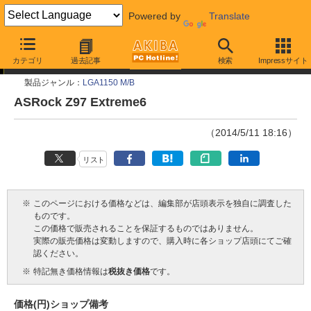
Powered by
Translate
今週見つけた新製品
カテゴリ
過去記事
検索
Impressサイト
製品ジャンル：
LGA1150 M/B
ASRock Z97 Extreme6
（2014/5/11 18:16）
リスト
※
このページにおける価格などは、編集部が店頭表示を独自に調査した
ものです。
この価格で販売されることを保証するものではありません。
実際の販売価格は変動しますので、購入時に各ショップ店頭にてご確
認ください。
※
特記無き価格情報は
税抜き価格
です。
価格(円)
ショップ
備考