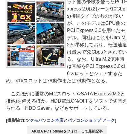
ット側の帯域を使ったPCI E
xpress 2.0(x2レーン/10Gbp
s)接続タイプのものが多い
が、このモデルはCPU側の
PCI Express 3.0を用いたモ
デル。同社はこれをUltra M.
2と呼称しており、転送速度
は最大で32Gbpsとされてい
る。なお、Ultra M.2使用時
は帯域をPCI Express 3.0x1
6スロットとシェアするた
め、x16スロットはx8動作またはx4動作となる。
このほかに通常のM.2スロットやSATA Express(M.2と
排他)を備えるほか、HDD電源ON/OFFをソフトで切替え
られる「HDD Saver」などもサポートしている。
[撮影協力:
ツクモパソコン本店
と
パソコンショップ アーク
]
AKIBA PC Hotline!をフォローして最新記事