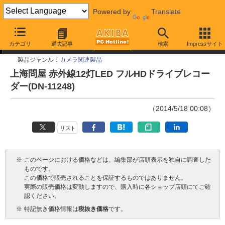
Powered by
Translate
今週見つけた新製品
カテゴリ
過去記事
検索
Impressサイト
製品ジャンル：
カメラ関連製品
上海問屋 赤外線12灯LED フルHDドライブレコー
ダー(DN-11248)
（2014/5/18 00:08）
リスト
※
このページにおける価格などは、編集部が店頭表示を独自に調査した
ものです。
この価格で販売されることを保証するものではありません。
実際の販売価格は変動しますので、購入時に各ショップ店頭にてご確
認ください。
※
特記無き価格情報は
税抜き価格
です。