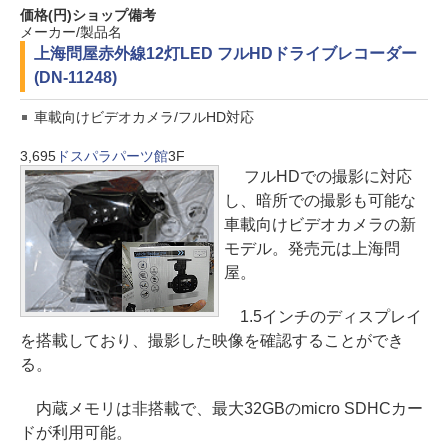
価格(円)
ショップ
備考
メーカー/製品名
上海問屋
赤外線12灯LED フルHDドライブレコーダー
(DN-11248)
車載向けビデオカメラ/フルHD対応
3,695
ドスパラパーツ館
3F
フルHDでの撮影に対応
し、暗所での撮影も可能な
車載向けビデオカメラの新
モデル。発売元は上海問
屋。
1.5インチのディスプレイ
を搭載しており、撮影した映像を確認することができ
る。
内蔵メモリは非搭載で、最大32GBのmicro SDHCカー
ドが利用可能。