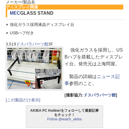
メーカー/製品名
ディスプレイ関連
MEC
GLASS STAND
強化ガラス採用液晶ディスプレイ台
USBハブ付き
3,519
ドスパラパーツ館
3F
強化ガラスを採用し、US
Bハブを搭載したディスプレ
イ台。発売元は上海問屋。
製品の詳細は
ニュース記
事
参照のこと。
[撮影協力:
ドスパラパーツ館
]
[この製品だけ表示]
AKIBA PC Hotline!をフォローして最新記事
をチェック！
Follow @watch_akiba