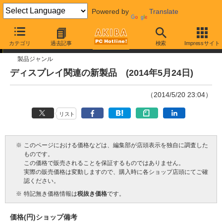
Powered by
Translate
今週見つけた新製品
カテゴリ
過去記事
検索
Impressサイト
製品ジャンル
ディスプレイ関連の新製品 (2014年5月24日)
（2014/5/20 23:04）
リスト
※
このページにおける価格などは、編集部が店頭表示を独自に調査した
ものです。
この価格で販売されることを保証するものではありません。
実際の販売価格は変動しますので、購入時に各ショップ店頭にてご確
認ください。
※
特記無き価格情報は
税抜き価格
です。
価格(円)
ショップ
備考