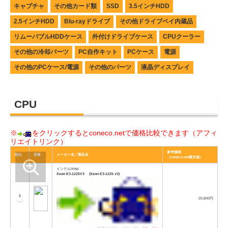
キャプチャ
その他カード類
SSD
3.5インチHDD
2.5インチHDD
Blu-rayドライブ
その他ドライブベイ内蔵品
リムーバブルHDDケース
外付けドライブケース
CPUクーラー
その他の冷却パーツ
PC自作キット
PCケース
電源
その他のPCケース/電源
その他のパーツ
液晶ディスプレイ
CPU
※
をクリックするとconeco.netで価格比較できます（アフィ
リエイトリンク）
参考価格
順位
画像
メーカー名／製品名
（coneco.net最安値）
インテル/Intel
Xeon E3-1225V3 (Xeon E3-1225 v3)
1
20,800円
[
→
]