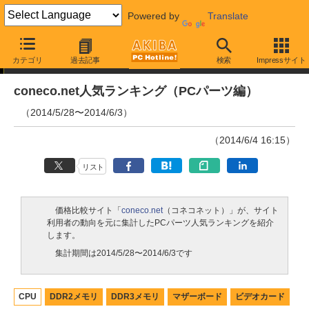
Powered by
Translate
ランキング
カテゴリ
過去記事
検索
Impressサイト
coneco.net人気ランキング（PCパーツ編）
（2014/5/28〜2014/6/3）
（2014/6/4 16:15）
リスト
価格比較サイト「
coneco.net
（コネコネット）」が、サイト
利用者の動向を元に集計したPCパーツ人気ランキングを紹介
します。
集計期間は2014/5/28〜2014/6/3です
CPU
DDR2メモリ
DDR3メモリ
マザーボード
ビデオカード