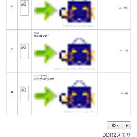
8
21,704円
[
↑
]
[先週まで:−→−→−→18位→15位]
AMD
FX-8320 BOX
9
16,170円
[
↓
]
[先週まで:14位→15位→18位→13位→7位]
インテル/Intel
Celeron G1840 BOX
10
4,578円
[
↓
]
[先週まで:−→−→−→10位→6位]
次へ
DDR2メモリ