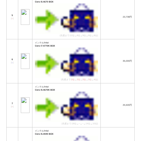
Core i5-4670 BOX
5
23,738円
[
↑
]
[先週まで:12位→8位→9位→9位→8位]
インテル/Intel
Core i7-4770K BOX
6
35,000円
[
↓
]
[先週まで:
2位
→
2位
→
2位
→
3位
→
4位
]
インテル/Intel
Core i5-4670K BOX
7
25,500円
[
↑
]
[先週まで:18位→−→−→14位→10位]
インテル/Intel
Core i5-4590 BOX