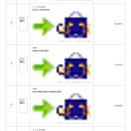
[先週まで:6位→12位→
3位
→
1位
→
1位
]
インテル/Intel
Core i7-4790 BOX
2
33,481円
[
→
]
[先週まで:−→−→10位→
2位
→
2位
]
AMD
Athlon 5350 BOX
3
6,421円
[
→
]
[先週まで:
1位
→
1位
→
1位
→
4位
→
3位
]
AMD
A10-7850K Black Edition BOX
4
19,958円
[
↑
]
[先週まで:7位→
3位
→5位→5位→5位]
インテル/Intel