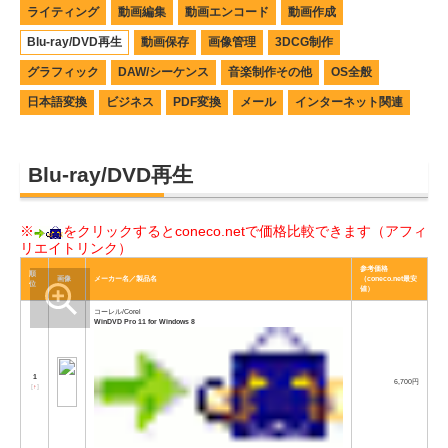
ライティング
動画編集
動画エンコード
動画作成
Blu-ray/DVD再生
動画保存
画像管理
3DCG制作
グラフィック
DAW/シーケンス
音楽制作その他
OS全般
日本語変換
ビジネス
PDF変換
メール
インターネット関連
Blu-ray/DVD再生
※
をクリックするとconeco.netで価格比較できます（アフィ
リエイトリンク）
参考価格
順
画像
メーカー名／製品名
（coneco.net最安
位
値）
コーレル/Corel
WinDVD Pro 11 for Windows 8
1
6,700円
[
↑
]