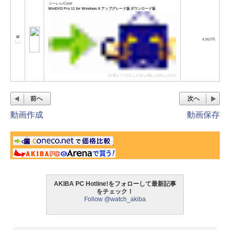
コーレル/Corel
WinDVD Pro 11 for Windows 8 アップグレード版 ダウンロード版
10
4,957円
[
→
]
[先週まで:11位→11位→
3位
→10位→10位]
前へ
次へ
動画作成
動画保存
AKIBA PC Hotline!をフォローして最新記事
をチェック！
Follow @watch_akiba