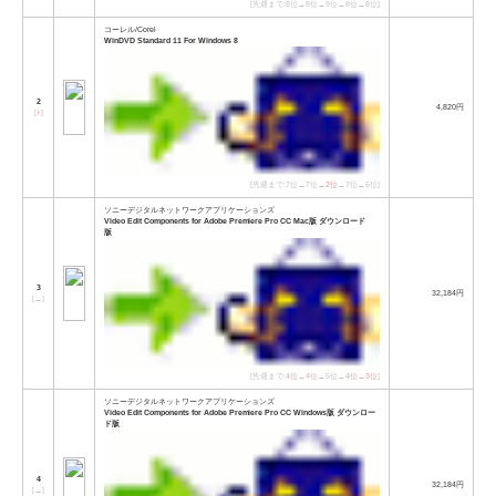
[先週まで:8位→8位→9位→8位→8位]
コーレル/Corel
WinDVD Standard 11 For Windows 8
2
4,820円
[
↑
]
[先週まで:7位→7位→
2位
→7位→6位]
ソニーデジタルネットワークアプリケーションズ
Video Edit Components for Adobe Premiere Pro CC Mac版 ダウンロード
版
3
32,184円
[
→
]
[先週まで:
4位
→
4位
→5位→
4位
→
3位
]
ソニーデジタルネットワークアプリケーションズ
Video Edit Components for Adobe Premiere Pro CC Windows版 ダウンロー
ド版
4
32,184円
[
→
]