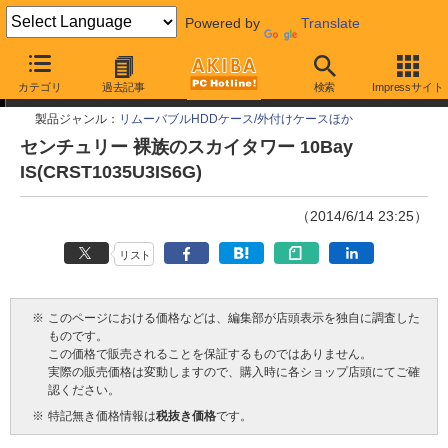
Powered by
Translate
今週見つけた新製品
カテゴリ
過去記事
検索
Impressサイト
製品ジャンル：
リムーバブルHDDケース/外付けケースほか
センチュリー 裸族のスカイタワー 10Bay
IS(CRST1035U3IS6G)
（2014/6/14 23:25）
リスト
※
このページにおける価格などは、編集部が店頭表示を独自に調査した
ものです。
この価格で販売されることを保証するものではありません。
実際の販売価格は変動しますので、購入時に各ショップ店頭にてご確
認ください。
※
特記無き価格情報は
税抜き価格
です。