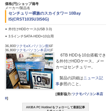
価格(円)
ショップ
備考
メーカー/製品名
センチュリー
裸族のスカイタワー 10Bay
IS(CRST1035U3IS6G)
外付けHDDケース(USB 3.0)
3.5インチSATA-HDD×10台用
36,800
ツクモeX.パソコン館
6F
36,800
ツクモパソコン本店II
1F
6TB HDDを10台搭載でき
る外付けHDDケース。メー
カーはセンチュリー。
製品の詳細は
ニュース記
事
参照のこと。
[撮影協力:
ツクモパソコン本店
II
]
AKIBA PC Hotline!をフォローして最新記事