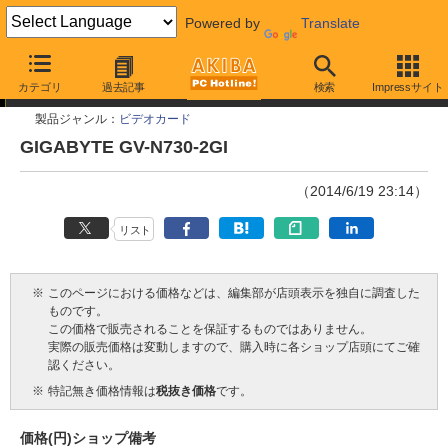
Powered by
Translate
今週見つけた新製品
カテゴリ
過去記事
検索
Impressサイト
製品ジャンル：
ビデオカード
GIGABYTE GV-N730-2GI
（2014/6/19 23:14）
リスト
※
このページにおける価格などは、編集部が店頭表示を独自に調査した
ものです。
この価格で販売されることを保証するものではありません。
実際の販売価格は変動しますので、購入時に各ショップ店頭にてご確
認ください。
※
特記無き価格情報は
税抜き価格
です。
価格(円)
ショップ
備考