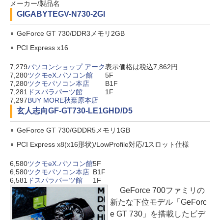
メーカー/製品名
GIGABYTE
GV-N730-2GI
GeForce GT 730/DDR3メモリ2GB
PCI Express x16
7,279
パソコンショップ アーク
表示価格は税込7,862円
7,280
ツクモeX.パソコン館
5F
7,280
ツクモパソコン本店
B1F
7,281
ドスパラパーツ館
1F
7,297
BUY MORE秋葉原本店
玄人志向
GF-GT730-LE1GHD/D5
GeForce GT 730/GDDR5メモリ1GB
PCI Express x8(x16形状)/LowProfile対応/1スロット仕様
6,580
ツクモeX.パソコン館
5F
6,580
ツクモパソコン本店
B1F
6,581
ドスパラパーツ館
1F
GeForce 700ファミリの
新たな下位モデル「GeForc
e GT 730」を搭載したビデ