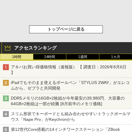
トップページに戻る
アクセスランキング
1時間
24時間
1週間
1カ月
アキバお買い得価格情報（速報版） 【 調査日：2026年8月6日
】
iPadでもそのまま使えるボールペン「STYLUS 2WAY」がエレコ
ムから、ゼブラと共同開発
DDR5メモリの16GB×2枚組が今年最安の39,980円、大容量の
64GB×2枚組は一部が続騰 [8月前半のメモリ価格]
スリム形状でキーボードとも組み合わせやすいトラックボールマ
ウス「Nape Pro」がKeychronから
第12世代Core搭載の14インチワークステーション「ZBook