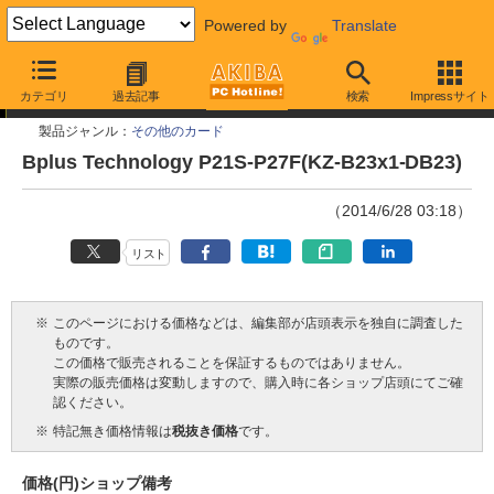
Powered by
Translate
今週見つけた新製品
カテゴリ
過去記事
検索
Impressサイト
製品ジャンル：
その他のカード
Bplus Technology P21S-P27F(KZ-B23x1-DB23)
（2014/6/28 03:18）
リスト
※
このページにおける価格などは、編集部が店頭表示を独自に調査した
ものです。
この価格で販売されることを保証するものではありません。
実際の販売価格は変動しますので、購入時に各ショップ店頭にてご確
認ください。
※
特記無き価格情報は
税抜き価格
です。
価格(円)
ショップ
備考