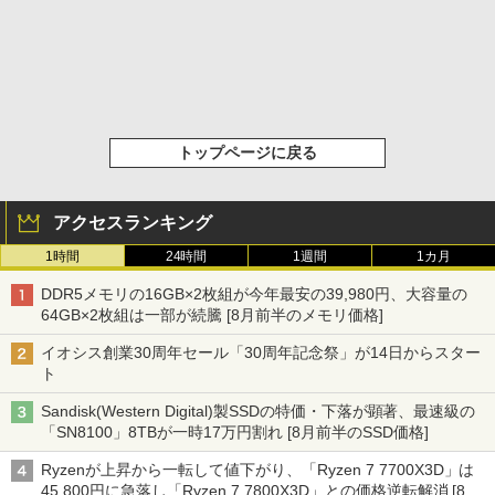
トップページに戻る
アクセスランキング
1時間
24時間
1週間
1カ月
DDR5メモリの16GB×2枚組が今年最安の39,980円、大容量の
64GB×2枚組は一部が続騰 [8月前半のメモリ価格]
イオシス創業30周年セール「30周年記念祭」が14日からスター
ト
Sandisk(Western Digital)製SSDの特価・下落が顕著、最速級の
「SN8100」8TBが一時17万円割れ [8月前半のSSD価格]
Ryzenが上昇から一転して値下がり、「Ryzen 7 7700X3D」は
45,800円に急落し「Ryzen 7 7800X3D」との価格逆転解消 [8月