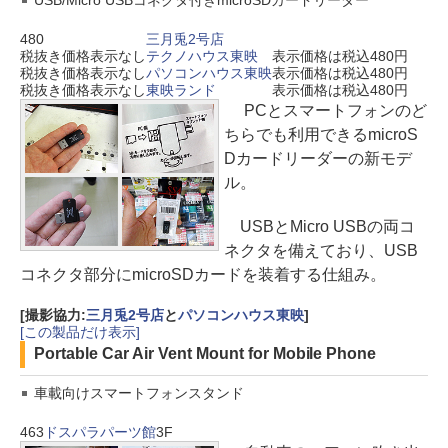
480
三月兎2号店
税抜き価格表示なし
テクノハウス東映
表示価格は税込480円
税抜き価格表示なし
パソコンハウス東映
表示価格は税込480円
税抜き価格表示なし
東映ランド
表示価格は税込480円
PCとスマートフォンのど
ちらでも利用できるmicroS
Dカードリーダーの新モデ
ル。
USBとMicro USBの両コ
ネクタを備えており、USB
コネクタ部分にmicroSDカードを装着する仕組み。
[撮影協力:
三月兎2号店
と
パソコンハウス東映
]
[この製品だけ表示]
Portable Car Air Vent Mount for Mobile Phone
車載向けスマートフォンスタンド
463
ドスパラパーツ館
3F