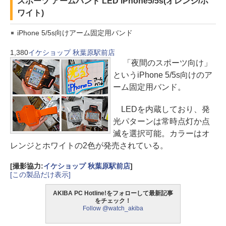
スポーツ アームバンド LED iPhone5/5s(オレンジ/ホ
ワイト)
iPhone 5/5s向けアーム固定用バンド
1,380
イケショップ 秋葉原駅前店
「夜間のスポーツ向け」
というiPhone 5/5s向けのア
ーム固定用バンド。
LEDを内蔵しており、発
光パターンは常時点灯か点
滅を選択可能。カラーはオ
レンジとホワイトの2色が発売されている。
[撮影協力:
イケショップ 秋葉原駅前店
]
[この製品だけ表示]
AKIBA PC Hotline!をフォローして最新記事
をチェック！
Follow @watch_akiba