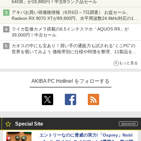
64GB」が18,880円！中古Bランク品セール
アキバお買い得価格情報（8月6日～7日調査） お盆セール、
Radeon RX 9070 XTが89,800円、水平周波数24.8kHz対応の17
型モニターが9,801円、暑さ指数連動セール ほか
ライカ監修カメラ搭載の6.5インチスマホ「AQUOS R9」が
39,000円！中古セール
カオスの中にも宝あり！買い手の通販力も試される“ミニPC”の
世界を覗いてみよう 価格帯別に仕様や特徴を整理、11製品をピ
ックアップ text by 石川 ひさよし
もっと見る
AKIBA PC Hotline! をフォローする
Special Site
エントリーなのに脅威の実力!「Osprey」Nobl