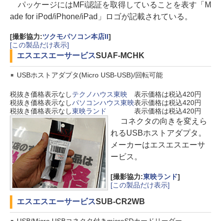
パッケージにはMFi認証を取得していることを表す「M
ade for iPod/iPhone/iPad」ロゴが記載されている。
[撮影協力:
ツクモパソコン本店II
]
[この製品だけ表示]
エスエスエーサービス
SUAF-MCHK
USBホストアダプタ(Micro USB-USB)/回転可能
税抜き価格表示なし
テクノハウス東映
表示価格は税込420円
税抜き価格表示なし
パソコンハウス東映
表示価格は税込420円
税抜き価格表示なし
東映ランド
表示価格は税込420円
コネクタの向きを変えら
れるUSBホストアダプタ。
メーカーはエスエスエーサ
ービス。
[撮影協力:
東映ランド
]
[この製品だけ表示]
エスエスエーサービス
SUB-CR2WB
USB/Micro USBコネクタ付きmicroSDカードリーダー