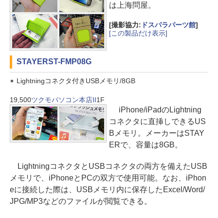
は上海問屋。
[撮影協力:
ドスパラパーツ館
]
[この製品だけ表示]
STAYER
ST-FMP08G
Lightningコネクタ付きUSBメモリ/8GB
19,500
ツクモパソコン本店II
1F
iPhone/iPadのLightning
コネクタに直挿しできるUS
Bメモリ。メーカーはSTAY
ERで、容量は8GB。
LightningコネクタとUSBコネクタの両方を備えたUSB
メモリで、iPhoneとPCの双方で使用可能。なお、iPhon
eに接続した際は、USBメモリ内に保存したExcel/Word/
JPG/MP3などのファイルが閲覧できる。