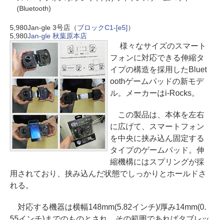
(Bluetooth)
5,980
Jan-gle 3号店（
ブロックC1-[e5]
）
5,980
Jan-gle 秋葉原本店
様々なサイズのスマート
フォンに対応できる伸縮タ
イプの構造を採用したBluet
oothゲームパッドの新モデ
ル。メーカーはi-Rocks。
この製品は、本体を左右
に広げて、スマートフォン
を中央に挟み込ん固定する
タイプのゲームパッド。伸
縮機構にはスプリングが採
用されており、挟み込んだ状態でしっかりとホールドさ
れる。
対応する機器は横幅148mm(5.82インチ)/厚み14mm(0.
55インチ)までのものとされ、その範囲であればタブレッ