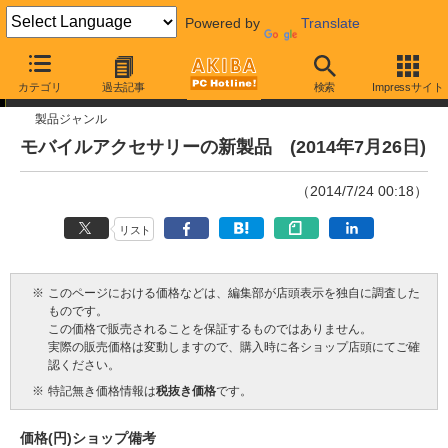
Powered by
Translate
今週見つけた新製品
カテゴリ
過去記事
検索
Impressサイト
製品ジャンル
モバイルアクセサリーの新製品 (2014年7月26日)
（2014/7/24 00:18）
リスト
※
このページにおける価格などは、編集部が店頭表示を独自に調査した
ものです。
この価格で販売されることを保証するものではありません。
実際の販売価格は変動しますので、購入時に各ショップ店頭にてご確
認ください。
※
特記無き価格情報は
税抜き価格
です。
価格(円)
ショップ
備考