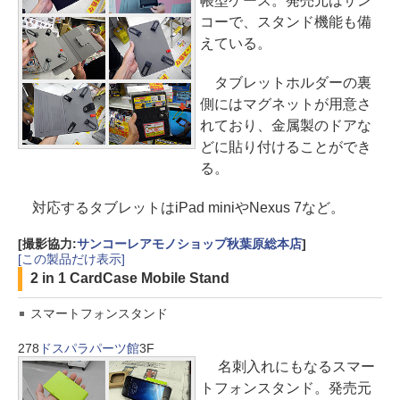
帳型ケース。発売元はサン
コーで、スタンド機能も備
えている。
タブレットホルダーの裏
側にはマグネットが用意さ
れており、金属製のドアな
どに貼り付けることができ
る。
対応するタブレットはiPad miniやNexus 7など。
[撮影協力:
サンコーレアモノショップ秋葉原総本店
]
[この製品だけ表示]
2 in 1 CardCase Mobile Stand
スマートフォンスタンド
278
ドスパラパーツ館
3F
名刺入れにもなるスマー
トフォンスタンド。発売元