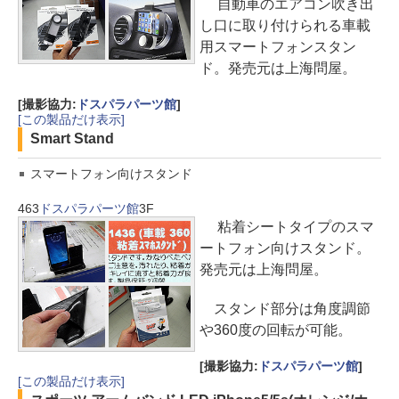
自動車のエアコン吹き出
し口に取り付けられる車載
用スマートフォンスタン
ド。発売元は上海問屋。
[撮影協力:
ドスパラパーツ館
]
[この製品だけ表示]
Smart Stand
スマートフォン向けスタンド
463
ドスパラパーツ館
3F
粘着シートタイプのスマ
ートフォン向けスタンド。
発売元は上海問屋。
スタンド部分は角度調節
や360度の回転が可能。
[撮影協力:
ドスパラパーツ館
]
[この製品だけ表示]