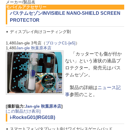
メーカー/製品名
モバイルアクセサリー
パステムセゾン
INVISIBLE NANO-SHIELD SCREEN
PROTECTOR
ディスプレイ向けコーティング剤
1,480
Jan-gle 3号店（
ブロックC1-[e5]
）
1,480
Jan-gle 秋葉原本店
「カッターでも傷が付か
ない」という液状の液晶プ
ロテクター。発売元はパス
テムセゾン。
製品の詳細は
ニュース記
事
参照のこと。
[撮影協力:
Jan-gle 秋葉原本店
]
[この製品だけ表示]
i-Rocks
G01(IRG01B)
スマートフォン/タブレット向けワイヤレスゲームパッド