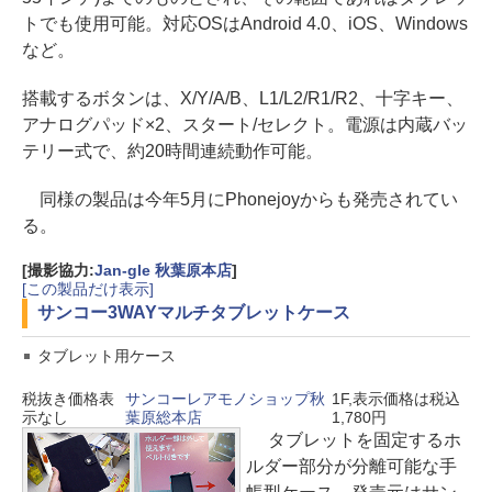
トでも使用可能。対応OSはAndroid 4.0、iOS、Windows
など。
搭載するボタンは、X/Y/A/B、L1/L2/R1/R2、十字キー、
アナログパッド×2、スタート/セレクト。電源は内蔵バッ
テリー式で、約20時間連続動作可能。
同様の製品は今年5月にPhonejoyからも発売されてい
る。
[撮影協力:
Jan-gle 秋葉原本店
]
[この製品だけ表示]
サンコー
3WAYマルチタブレットケース
タブレット用ケース
税抜き価格表
サンコーレアモノショップ秋
1F,表示価格は税込
示なし
葉原総本店
1,780円
タブレットを固定するホ
ルダー部分が分離可能な手