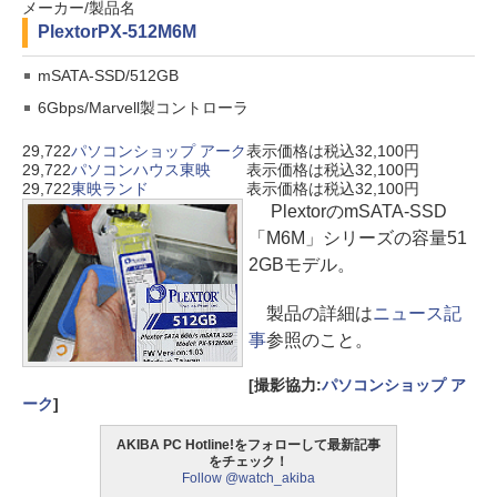
メーカー/製品名
Plextor
PX-512M6M
mSATA-SSD/512GB
6Gbps/Marvell製コントローラ
29,722
パソコンショップ アーク
表示価格は税込32,100円
29,722
パソコンハウス東映
表示価格は税込32,100円
29,722
東映ランド
表示価格は税込32,100円
PlextorのmSATA-SSD
「M6M」シリーズの容量51
2GBモデル。
製品の詳細は
ニュース記
事
参照のこと。
[撮影協力:
パソコンショップ ア
ーク
]
AKIBA PC Hotline!をフォローして最新記事
をチェック！
Follow @watch_akiba