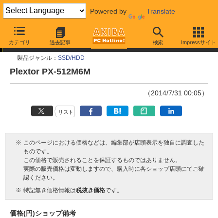
Powered by
Translate
今週見つけた新製品
カテゴリ
過去記事
検索
Impressサイト
製品ジャンル：
SSD/HDD
Plextor PX-512M6M
（2014/7/31 00:05）
リスト
※
このページにおける価格などは、編集部が店頭表示を独自に調査した
ものです。
この価格で販売されることを保証するものではありません。
実際の販売価格は変動しますので、購入時に各ショップ店頭にてご確
認ください。
※
特記無き価格情報は
税抜き価格
です。
価格(円)
ショップ
備考