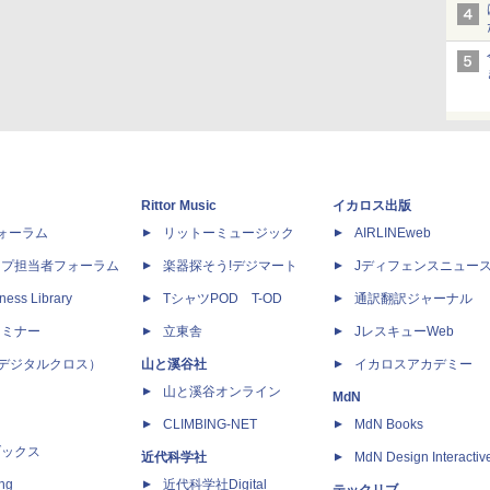
Rittor Music
イカロス出版
dフォーラム
リットーミュージック
AIRLINEweb
ップ担当者フォーラム
楽器探そう!デジマート
Jディフェンスニュー
ness Library
TシャツPOD T-OD
通訳翻訳ジャーナル
セミナー
立東舎
JレスキューWeb
 X（デジタルクロス）
山と溪谷社
イカロスアカデミー
山と溪谷オンライン
MdN
CLIMBING-NET
MdN Books
ブックス
近代科学社
MdN Design Interactiv
ing
近代科学社Digital