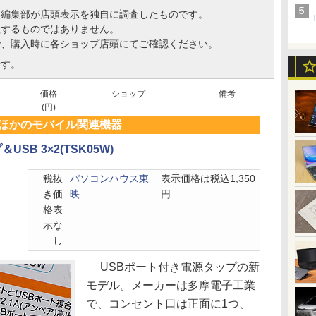
、編集部が店頭表示を独自に調査したものです。
証するものではありません。
で、購入時に各ショップ店頭にてご確認ください。
です。
価格
ショップ
備考
(円)
ほかのモバイル関連機器
SB 3×2(TSK05W)
税抜
パソコンハウス東
表示価格は税込1,350
き価
映
円
格表
示な
し
USBポート付き電源タップの新
モデル。メーカーは多摩電子工業
で、コンセント口は正面に1つ、