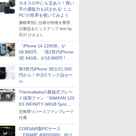
カオスの中にも宝あり！買い
手の通販力も試される“ミニ
PC”の世界を覗いてみよう
価格帯別に仕様や特徴を整理、
11製品をピックアップ text by
石川 ひさよし
「iPhone 14 128GB」が
58,880円、「第2世代iPhone
SE 64GB」が18,880円！中
古Bランク品セール
第3世代iPhone SEが21,500
円から！中古Cランク品セー
ル
Thermaltakeの着脱式ブレー
ド採用ファン「SWAFAN 120
EX INFINITY ARGB Sync」
に単品パッケージ
交換用リバースファンブレード
付属
CORSAIR製PCケース
「FRAME 4000/5000」向け