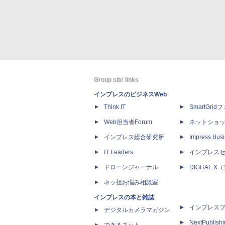
Group site links
インプレスのビジネスWeb
Think IT
SmartGri
Web担当者Forum
ネットショ
インプレス総合研究所
Impress Busi
IT Leaders
インプレス
ドローンジャーナル
DIGITAL
ネッ担お悩み相談室
インプレスの本と雑誌
インプレス
デジタルカメラマガジン
NextPublish