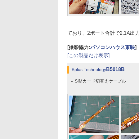
ており、2ポート合計で2.1A出
[撮影協力:
パソコンハウス東映
]
[この製品だけ表示]
B5018B
Bplus Technology
SIMカード切替えケーブル