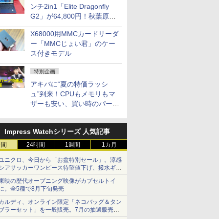
ンチ2in1「Elite Dragonfly
G2」が64,800円！秋葉原で
中古PCセール
X68000用MMCカードリーダ
ー「MMCじょい君」のケー
ス付きモデル
特別企画
アキバに“夏の特価ラッシ
ュ”到来！CPUもメモリもマ
ザーも安い、買い時のパーツ
は？【8月7日(金)22時配信】
Impress Watchシリーズ 人気記事
時間
24時間
1週間
1カ月
ユニクロ、今日から「お盆特別セール」。涼感
シアサッカーワンピース待望値下げ、撥水ギア
ショーツは1990円に
東映の歴代オープニング映像がカプセルトイ
に。全5種で8月下旬発売
カルディ、オンライン限定「ネコバッグ＆タン
ブラーセット」を一般販売。7月の抽選販売の
当選無効分