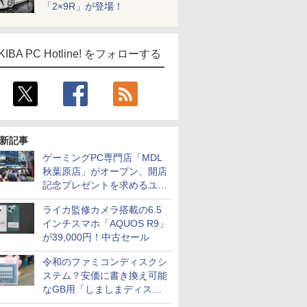
「2×9R」が登場！
KIBA PC Hotline! をフォローする
新記事
ゲーミングPC専門店「MDL
秋葉原店」がオープン、開店
記念プレゼントを求めるユー
ザーが押し寄せ長蛇の列に
ライカ監修カメラ搭載の6.5
インチスマホ「AQUOS R9」
が39,000円！中古セール
令和のファミコンディスクシ
ステム？安価に書き換え可能
なGB用「しましまディスク
システム」