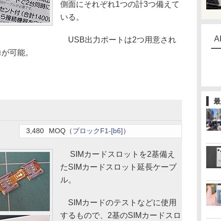
側面にそれぞれ1つの計3つ備えて
いる。
A
USB出力ポートは2つ用意され
力が可能。
最
3,480
MOQ（
ブロックF1-[b6]
）
SIMカードスロットを2基備え
たSIMカードスロット延長ケーブ
ル。
SIMカードのテストなどに使用
するもので、2基のSIMカードスロ