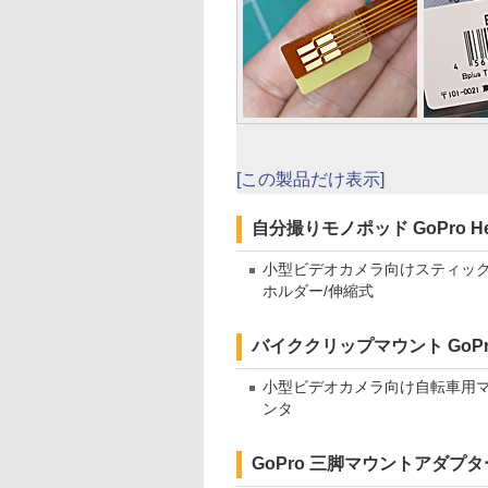
[この製品だけ表示]
自分撮りモノポッド GoPro Her
小型ビデオカメラ向けスティッ
ホルダー/伸縮式
バイククリップマウント GoPro 
小型ビデオカメラ向け自転車用
ンタ
GoPro 三脚マウントアダプター 