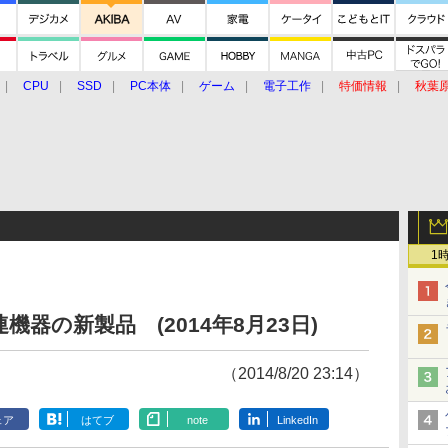
CPU
SSD
PC本体
ゲーム
電子工作
特価情報
秋葉
グルメ
イベント
価格動向
1
器の新製品 (2014年8月23日)
（2014/8/20 23:14）
ェア
はてブ
note
LinkedIn