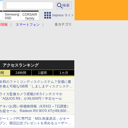
Impress サイト
全カテゴリ
原情報
スマートフォン
アクセスランキング
時間
24時間
1週間
1カ月
令和のファミコンディスクシステム？安価に書
き換え可能なGB用「しましまディスクシステ
ム」
ライカ監修カメラ搭載の6.5インチスマホ
「AQUOS R9」が39,000円！中古セール
アキバお買い得価格情報（8月6日～7日調査）
お盆セール、Radeon RX 9070 XTが89,800
円、水平周波数24.8kHz対応の17型モニターが
ゲーミングPC専門店「MDL秋葉原店」がオー
9,801円、暑さ指数連動セール ほか
プン、開店記念プレゼントを求めるユーザーが
押し寄せ長蛇の列に