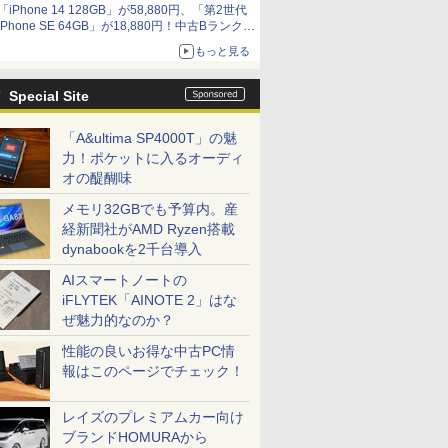
「iPhone 14 128GB」が58,880円、「第2世代
iPhone SE 64GB」が18,880円！中古Bランク品
セール
もっと見る
Special Site
「A&ultima SP4000T」の魅
力！ポケットに入るオーディ
オの醍醐味
メモリ32GBでも予算内。産
経新聞社がAMD Ryzen搭載
dynabookを2千台導入
AIスマートノートの
iFLYTEK「AINOTE 2」はな
ぜ魅力的なのか？
性能の良いお得な中古PC情
報はこのページでチェック！
レイズのプレミアムカー向け
ブランドHOMURAから