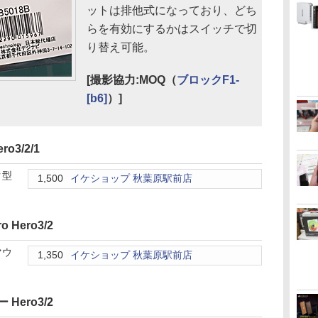
ットは排他式になっており、どち
らを有効にするかはスイッチで切
り替え可能。
[撮影協力:MOQ（
ブロックF1-
[b6]
）]
o3/2/1
ク型
1,500
イケショップ 秋葉原駅前店
Hero3/2
マウ
1,350
イケショップ 秋葉原駅前店
Hero3/2