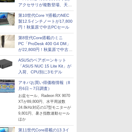
アクセサリが複数登場、天然
木製パネルや背面コネクタ対
第10世代Core Y搭載のNEC
応トレイなど
製12.5インチノートが17,800
円！秋葉原で中古PCセール
第8世代Core搭載のミニ
PC「ProDesk 400 G4 DM」
が22,800円！秋葉原で中古
PCセール
ASUSのベアボーンキット
「ASUS NUC 15 Lite Kit」が
入荷、CPU別に3モデル
アキバお買い得価格情報（8
月6日～7日調査）
お盆セール、Radeon RX 9070
XTが89,800円、水平周波数
24.8kHz対応の17型モニターが
9,801円、暑さ指数連動セール
ほか
第11世代Core搭載の13.3イ