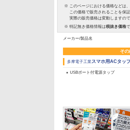
※
このページにおける価格などは
この価格で販売されることを保
実際の販売価格は変動しますの
※
特記無き価格情報は
税抜き価格
メーカー/製品名
その
スマホ用ACタップ＆U
多摩電子工業
USBポート付電源タップ