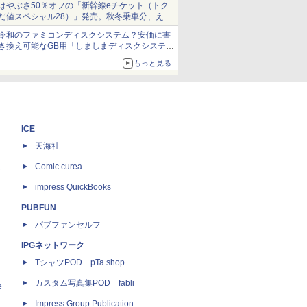
はやぶさ50％オフの「新幹線eチケット（トク
だ値スペシャル28）」発売。秋冬乗車分、えき
ねっと限定
令和のファミコンディスクシステム？安価に書
き換え可能なGB用「しましまディスクシステ
ム」
もっと見る
ICE
天海社
ス
Comic curea
impress QuickBooks
PUBFUN
パブファンセルフ
IPGネットワーク
TシャツPOD pTa.shop
カスタム写真集POD fabli
e
Impress Group Publication