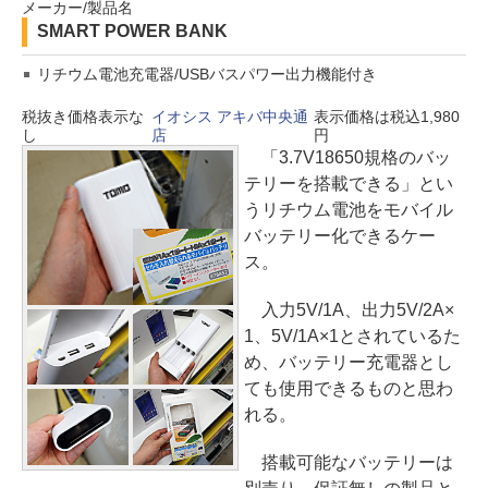
メーカー/製品名
SMART POWER BANK
リチウム電池充電器/USBバスパワー出力機能付き
税抜き価格表示な
イオシス アキバ中央通
表示価格は税込1,980
し
店
円
「3.7V18650規格のバッ
テリーを搭載できる」とい
うリチウム電池をモバイル
バッテリー化できるケー
ス。
入力5V/1A、出力5V/2A×
1、5V/1A×1とされているた
め、バッテリー充電器とし
ても使用できるものと思わ
れる。
搭載可能なバッテリーは