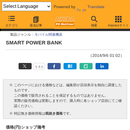
Powered by
Translate
今週見つけた新製品
カテゴリ
過去記事
検索
Impressサイト
製品ジャンル：
モバイル関連機器
SMART POWER BANK
（2014/9/6 01:02）
リスト
※
このページにおける価格などは、編集部が店頭表示を独自に調査した
ものです。
この価格で販売されることを保証するものではありません。
実際の販売価格は変動しますので、購入時に各ショップ店頭にてご確
認ください。
※
特記無き価格情報は
税抜き価格
です。
価格(円)
ショップ
備考