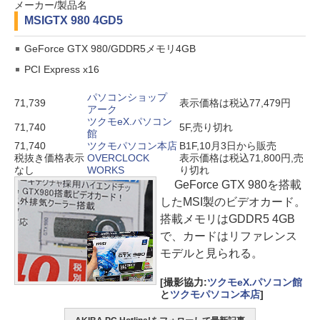
メーカー/製品名
MSI
GTX 980 4GD5
GeForce GTX 980/GDDR5メモリ4GB
PCI Express x16
パソコンショップ
71,739
表示価格は税込77,479円
アーク
ツクモeX.パソコン
71,740
5F,売り切れ
館
71,740
ツクモパソコン本店
B1F,10月3日から販売
税抜き価格表示
OVERCLOCK
表示価格は税込71,800円,売
なし
WORKS
り切れ
GeForce GTX 980を搭載
したMSI製のビデオカード。
搭載メモリはGDDR5 4GB
で、カードはリファレンス
モデルと見られる。
[撮影協力:
ツクモeX.パソコン館
と
ツクモパソコン本店
]