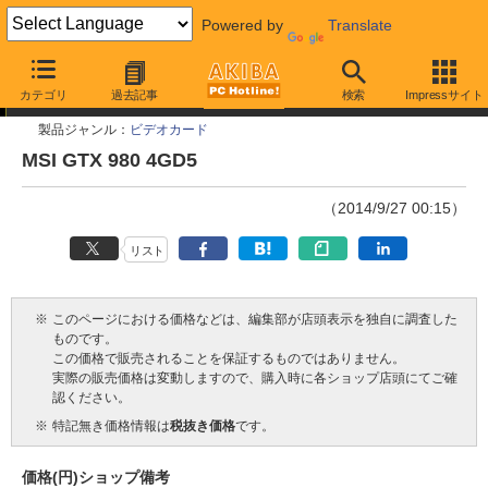
Powered by
Translate
今週見つけた新製品
カテゴリ
過去記事
検索
Impressサイト
製品ジャンル：
ビデオカード
MSI GTX 980 4GD5
（2014/9/27 00:15）
リスト
※
このページにおける価格などは、編集部が店頭表示を独自に調査した
ものです。
この価格で販売されることを保証するものではありません。
実際の販売価格は変動しますので、購入時に各ショップ店頭にてご確
認ください。
※
特記無き価格情報は
税抜き価格
です。
価格(円)
ショップ
備考