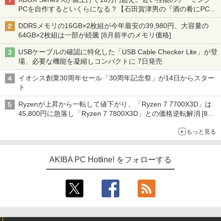
PCを自作するといくらになる？【石田賀津男の『酒の肴にPCゲ
ーム』】
DDR5メモリの16GB×2枚組が今年最安の39,980円、大容量の
64GB×2枚組は一部が続騰 [8月前半のメモリ価格]
USBケーブルの確認に特化した「USB Cable Checker Lite」が登
場、必要な機能を凝縮しコンパクトに 7日発売
イオシス創業30周年セール「30周年記念祭」が14日からスター
ト
Ryzenが上昇から一転して値下がり、「Ryzen 7 7700X3D」は
45,800円に急落し「Ryzen 7 7800X3D」との価格逆転解消 [8月
前半のCPU価格]
もっと見る
AKIBA PC Hotline! をフォローする