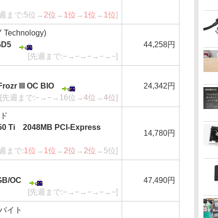
先週まで:5位→
2位
→
1位
→
1位
→
1位
]
Technology)
GD5
44,258円
[先週まで:−→−→−→−→−]
ozr III OC BIO
24,342円
[先週まで:−→−→16位→
4位
→
4位
]
ンド
50 Ti 2048MB PCI-Express
14,780円
先週まで:
1位
→
1位
→
2位
→
2位
→5位]
GB/OC
47,490円
[先週まで:−→−→−→−→−]
ガバイト