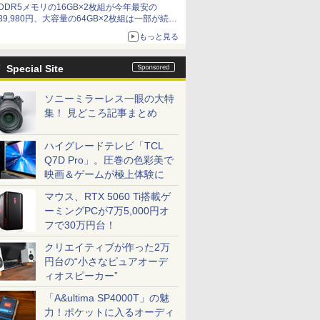
DDR5メモリの16GB×2枚組が今年最安の
39,980円、大容量の64GB×2枚組は一部が続騰
[8月前半のメモリ価格]
もっと見る
Special Site
ソニーミラーレス一眼の大特
集！ 見どころ記事まとめ
ハイグレードテレビ「TCL
Q7D Pro」。圧巻の色彩美で
映画＆ゲームが極上体験に
マウス、RTX 5060 Ti搭載ゲ
ーミングPCが7万5,000円オ
フで30万円台！
クリエイティブが作った2万
円台の“小さなピュアオーデ
ィオスピーカー”
「A&ultima SP4000T」の魅
力！ポケットに入るオーディ