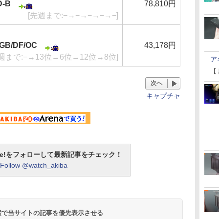
D-B
78,810円
[先週まで:−→−→−→−→−]
4GB/DF/OC
43,178円
週まで:−→13位→6位→12位→8位]
ア
【
次へ
キャプチャ
otline!をフォローして最新記事をチェック！
Follow @watch_akiba
 検索で当サイトの記事を優先表示させる