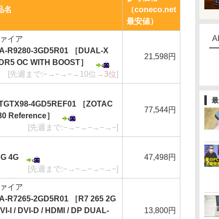
品名
（coneco.net
最安値）
A
ファイア
/SA-R9280-3GD5R01 ［DUAL-X
21,598円
DDR5 OC WITH BOOST］
[先週まで:−→−→−→10位→
3位
]
最
/ZTGTX98-4GD5REF01 ［ZOTAC
77,544円
80 Reference］
[先週まで:−→−→−→−→−]
NG 4G
47,498円
[先週まで:−→−→−→−→−]
ファイア
SA-R7265-2GD5R01 ［R7 265 2G
-I / DVI-D / HDMI / DP DUAL-
13,800円