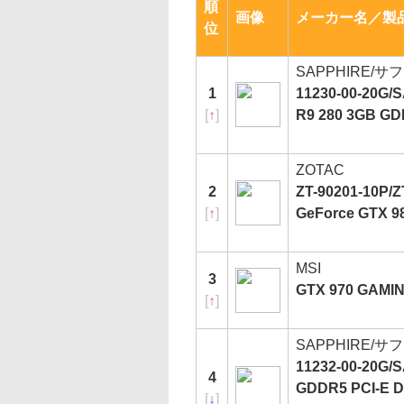
順
画像
メーカー名／製
位
SAPPHIRE/サ
1
11230-00-20G
[
↑
]
R9 280 3GB G
ZOTAC
2
ZT-90201-10P
[
↑
]
GeForce GTX 9
MSI
3
GTX 970 GAMI
[
↑
]
SAPPHIRE/サ
11232-00-20G/
4
GDDR5 PCI-E DVI
[
↓
]