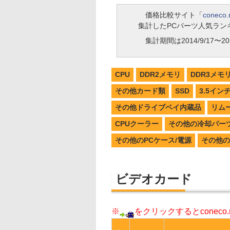
価格比較サイト「
coneco.
集計したPCパーツ人気ラン
集計期間は2014/9/17〜201
CPU
DDR2メモリ
DDR3メモ
その他カード類
SSD
3.5イン
その他ドライブベイ内蔵品
リム
CPUクーラー
その他の冷却パー
その他のPCケース/電源
その他の
ビデオカード
※
をクリックするとconec