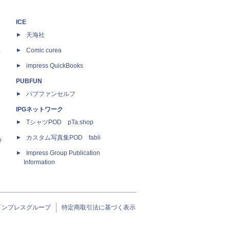
ICE
天海社
ス
Comic curea
impress QuickBooks
PUBFUN
パブファンセルフ
IPGネットワーク
TシャツPOD pTa.shop
カスタム写真集POD fabli
e
Impress Group Publication
Information
インプレスグループ
特定商取引法に基づく表示