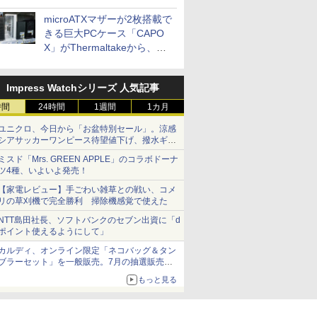
microATXマザーが2枚搭載で
きる巨大PCケース「CAPO
X」がThermaltakeから、カ
ラーは2色
Impress Watchシリーズ 人気記事
時間
24時間
1週間
1カ月
ユニクロ、今日から「お盆特別セール」。涼感
シアサッカーワンピース待望値下げ、撥水ギア
ショーツは1990円に
ミスド「Mrs. GREEN APPLE」のコラボドーナ
ツ4種、いよいよ発売！
【家電レビュー】手ごわい雑草との戦い、コメ
リの草刈機で完全勝利 掃除機感覚で使えた
NTT島田社長、ソフトバンクのセブン出資に「d
ポイント使えるようにして」
カルディ、オンライン限定「ネコバッグ＆タン
ブラーセット」を一般販売。7月の抽選販売の
当選無効分
もっと見る