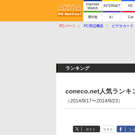
PCパーツ
PC周辺機器
ビデオカード
タブレット
おもしろグッズ
ショップ
ランキング
coneco.net人気ラ
（2014/9/17〜2014/9/23）
ポスト
リスト
シ