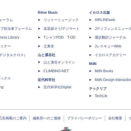
Rittor Music
イカロス出版
dフォーラム
リットーミュージック
AIRLINEweb
ップ担当者フォーラム
楽器探そう!デジマート
Jディフェンスニュー
ness Library
TシャツPOD T-OD
通訳翻訳ジャーナル
セミナー
立東舎
JレスキューWeb
 X（デジタルクロス）
山と溪谷社
イカロスアカデミー
山と溪谷オンライン
MdN
CLIMBING-NET
MdN Books
ブックス
近代科学社
MdN Design Interactiv
ing
近代科学社Digital
テックリブ
TechLib
広告掲載のご案内
編集部へのご連絡
プライバシーポリシー
会社概要