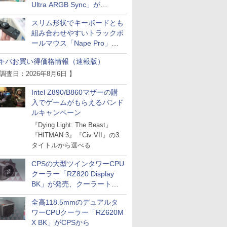
Ultra ARGB Sync」が
Thermaltakeから
スリム形状でキーボードとも
組み合わせやすいトラックボ
ールマウス「Nape Pro」が
Keychronから
キバお買い得価格情報（速報版）
 調査日：2026年8月6日 】
Intel Z890/B860マザーの購
入でゲームがもらえるバンド
ルキャンペーン
『Dying Light: The Beast』
『HITMAN 3』『Civ VII』の3
タイトルから選べる
CPSの大型ツインタワーCPU
クーラー「RZ820 Display
BK」が発売、クーラートッ
プに5インチ液晶搭載
全高118.5mmのデュアルタ
ワーCPUクーラー「RZ620M
X BK」がCPSから