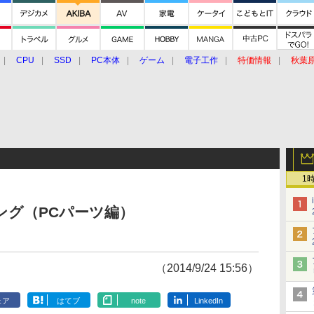
CPU
SSD
PC本体
ゲーム
電子工作
特価情報
秋葉
グルメ
イベント
価格動向
1
ンキング（PCパーツ編）
（2014/9/24 15:56）
ェア
はてブ
note
LinkedIn