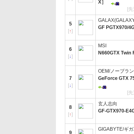
X］
[
GALAX(GALAXY 
5
GF PGTX970/4
[
↑
]
MSI
6
N660GTX Twin Fr
[
↓
]
OEM/ノーブラ
7
GeForce GTX 7
[
↓
]
[
玄人志向
8
GF-GTX970-E4
[
↑
]
GIGABYTE/ギ
9