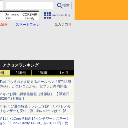
Impress サイト
全カテゴリ
原情報
スマートフォン
アクセスランキング
時間
24時間
1週間
1カ月
iPadでもそのまま使えるボールペン「STYLUS
2WAY」がエレコムから、ゼブラと共同開発
アキバお買い得価格情報（速報版） 【 調査日：
2026年8月6日 】
アキバに“夏の特価ラッシュ”到来！CPUもメモ
リもマザーも安い、買い時のパーツは？【8月7
日(金)22時配信】
第12世代Core搭載の14インチワークステーシ
ョン「ZBook Firefly 14 G9」が79,800円！秋葉
原で中古PCセール