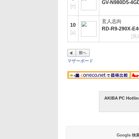
GV-N980D5-4G
[
↑
]
玄人志向
10
RD-R9-290X-E
[
↓
]
[先
前へ
マザーボード
AKIBA PC H
Google