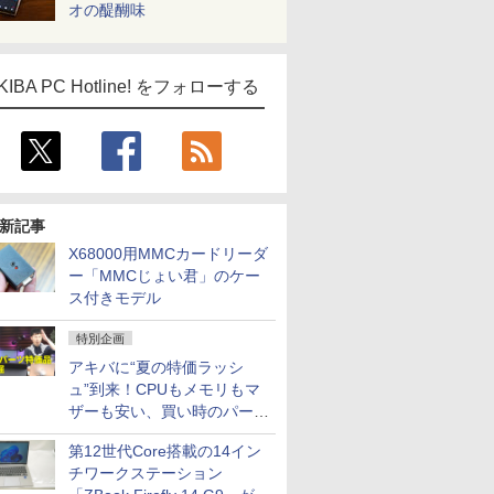
オの醍醐味
KIBA PC Hotline! をフォローする
新記事
X68000用MMCカードリーダ
ー「MMCじょい君」のケー
ス付きモデル
特別企画
アキバに“夏の特価ラッシ
ュ”到来！CPUもメモリもマ
ザーも安い、買い時のパーツ
は？【8月7日(金)22時配信】
第12世代Core搭載の14イン
チワークステーション