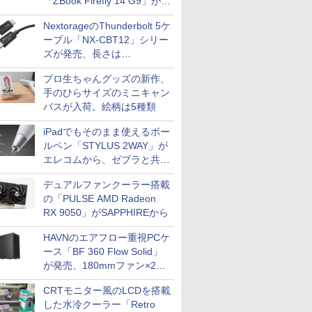
「ZBook Firefly 14 G9」が
79,800円！秋葉原で中古PC
NextorageのThunderbolt 5ケ
セール
ーブル「NX-CBT12」シリー
ズが発売、長さは
30cm/50cm/1mの3種類
プロ生ちゃんグッズの新作、
手のひらサイズのミニキャン
バスが入荷。絵柄は5種類
iPadでもそのまま使えるボー
ルペン「STYLUS 2WAY」が
エレコムから、ゼブラと共同
開発
デュアルファンクーラー搭載
の「PULSE AMD Radeon
RX 9050」がSAPPHIREから
HAVNのエアフロー重視PCケ
ース「BF 360 Flow Solid」
が発売、180mmファン×2搭
載
CRTモニター風のLCDを搭載
した水冷クーラー「Retro