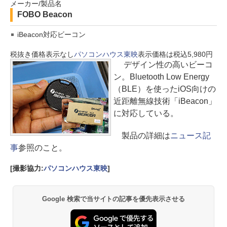
メーカー/製品名
FOBO Beacon
iBeacon対応ビーコン
税抜き価格表示なし
パソコンハウス東映
表示価格は税込5,980円
デザイン性の高いビーコ
ン。Bluetooth Low Energy
（BLE）を使ったiOS向けの
近距離無線技術「iBeacon」
に対応している。
製品の詳細は
ニュース記
事
参照のこと。
[撮影協力:
パソコンハウス東映
]
Google 検索で当サイトの記事を優先表示させる