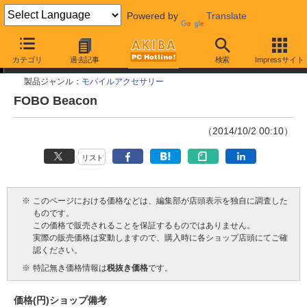
Powered by
Translate
今週見つけた新製品
カテゴリ
過去記事
検索
Impressサイト
製品ジャンル：
モバイルアクセサリー
FOBO Beacon
（2014/10/2 00:10）
リスト
※
このページにおける価格などは、編集部が店頭表示を独自に調査した
ものです。
この価格で販売されることを保証するものではありません。
実際の販売価格は変動しますので、購入時に各ショップ店頭にてご確
認ください。
※
特記無き価格情報は
税抜き価格
です。
価格(円)
ショップ
備考