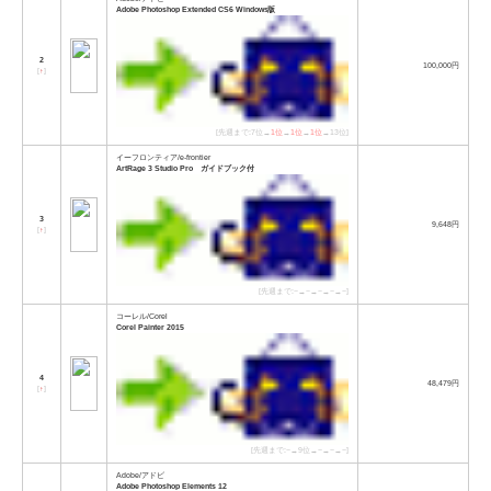
Adobe Photoshop Extended CS6 Windows版
2
100,000円
[
↑
]
[先週まで:7位→
1位
→
1位
→
1位
→13位]
イーフロンティア/e-frontier
ArtRage 3 Studio Pro ガイドブック付
3
9,648円
[
↑
]
[先週まで:−→−→−→−→−]
コーレル/Corel
Corel Painter 2015
4
48,479円
[
↑
]
[先週まで:−→9位→−→−→−]
Adobe/アドビ
Adobe Photoshop Elements 12