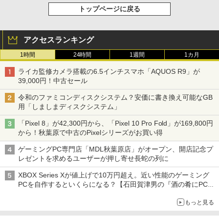
トップページに戻る
アクセスランキング
1時間
24時間
1週間
1カ月
ライカ監修カメラ搭載の6.5インチスマホ「AQUOS R9」が
39,000円！中古セール
令和のファミコンディスクシステム？安価に書き換え可能なGB
用「しましまディスクシステム」
「Pixel 8」が42,300円から、「Pixel 10 Pro Fold」が169,800円
から！秋葉原で中古のPixelシリーズがお買い得
ゲーミングPC専門店「MDL秋葉原店」がオープン、開店記念プ
レゼントを求めるユーザーが押し寄せ長蛇の列に
XBOX Series Xが値上げで10万円超え。近い性能のゲーミング
PCを自作するといくらになる？【石田賀津男の『酒の肴にPCゲ
ーム』】
もっと見る