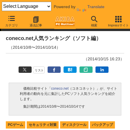
Powered by
Translate
ランキング
カテゴリ
過去記事
検索
Impressサイト
coneco.net人気ランキング（ソフト編）
（2014/10/8〜2014/10/14）
（2014/10/15 16:23）
リスト
価格比較サイト「
coneco.net
（コネコネット）」が、サイト
利用者の動向を元に集計したPCソフト人気ランキングを紹介
します。
集計期間は2014/10/8〜2014/10/14です
PCゲーム
セキュリティ対策
ディスクツール
バックアップ