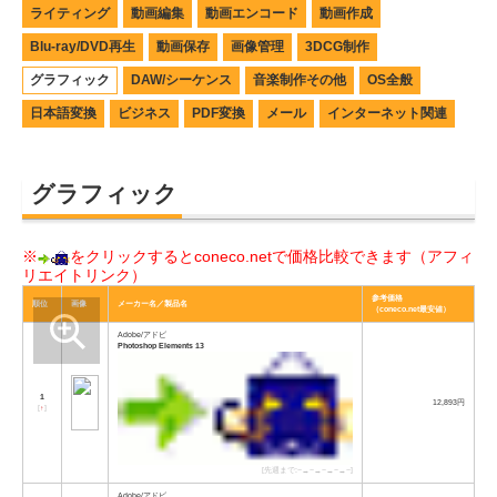
ライティング
動画編集
動画エンコード
動画作成
Blu-ray/DVD再生
動画保存
画像管理
3DCG制作
グラフィック
DAW/シーケンス
音楽制作その他
OS全般
日本語変換
ビジネス
PDF変換
メール
インターネット関連
グラフィック
※
をクリックするとconeco.netで価格比較できます（アフィ
リエイトリンク）
参考価格
順位
画像
メーカー名／製品名
（coneco.net最安値）
Adobe/アドビ
Photoshop Elements 13
1
12,893円
[
↑
]
[先週まで:−→−→−→−→−]
Adobe/アドビ