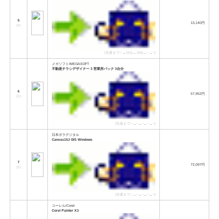
5
13,140円
[
↑
]
[先週まで:−→16位→18位→−→−]
メガソフト/MEGASOFT
不動産チラシデザイナー 3 営業所パック 3台分
6
57,952円
[
↑
]
[先週まで:−→−→−→−→−]
日本ポラデジタル
Canvas15J GIS Windows
7
72,097円
[
↑
]
[先週まで:−→−→−→−→−]
コーレル/Corel
Corel Painter X3