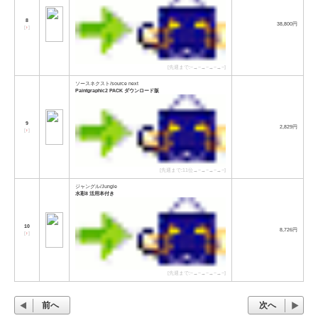
8
38,800円
[
↑
]
[先週まで:−→−→−→−→−]
ソースネクスト/source next
Paintgraphic2 PACK ダウンロード版
9
2,829円
[
↑
]
[先週まで:11位→−→−→−→−]
ジャングル/Jungle
水彩8 活用本付き
10
8,726円
[
↑
]
[先週まで:−→−→−→−→−]
前へ
次へ