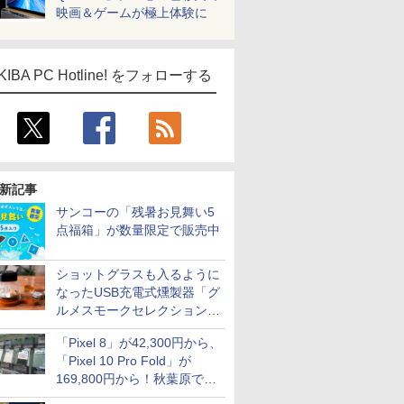
映画＆ゲームが極上体験に
KIBA PC Hotline! をフォローする
新記事
サンコーの「残暑お見舞い5
点福箱」が数量限定で販売中
ショットグラスも入るように
なったUSB充電式燻製器「グ
ルメスモークセレクション
2」がサンコーから
「Pixel 8」が42,300円から、
「Pixel 10 Pro Fold」が
169,800円から！秋葉原で中
古のPixelシリーズがお買い得