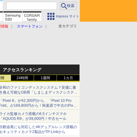
Impress サイト
全カテゴリ
原情報
スマートフォン
アクセスランキング
時間
24時間
1週間
1カ月
令和のファミコンディスクシステム？安価に書
き換え可能なGB用「しましまディスクシステ
ム」
「Pixel 8」が42,300円から、「Pixel 10 Pro
Fold」が169,800円から！秋葉原で中古のPixel
シリーズがお買い得
ライカ監修カメラ搭載の6.5インチスマホ
「AQUOS R9」が39,000円！中古セール
自動追尾にも対応した4Kデュアルレンズ搭載の
セキュリティカメラ2製品がTP-Linkから