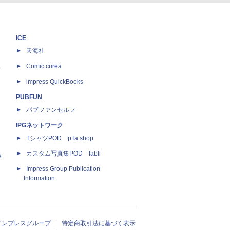
ICE
天海社
ス
Comic curea
impress QuickBooks
PUBFUN
パブファンセルフ
IPGネットワーク
TシャツPOD pTa.shop
カスタム写真集POD fabli
e
Impress Group Publication
Information
インプレスグループ
特定商取引法に基づく表示