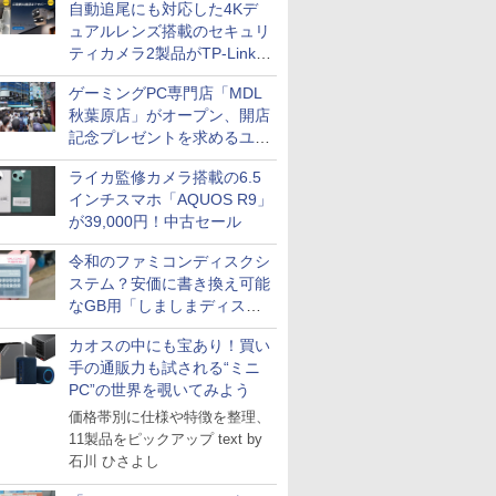
自動追尾にも対応した4Kデ
ュアルレンズ搭載のセキュリ
ティカメラ2製品がTP-Linkか
ら
ゲーミングPC専門店「MDL
秋葉原店」がオープン、開店
記念プレゼントを求めるユー
ザーが押し寄せ長蛇の列に
ライカ監修カメラ搭載の6.5
インチスマホ「AQUOS R9」
が39,000円！中古セール
令和のファミコンディスクシ
ステム？安価に書き換え可能
なGB用「しましまディスク
システム」
カオスの中にも宝あり！買い
手の通販力も試される“ミニ
PC”の世界を覗いてみよう
価格帯別に仕様や特徴を整理、
11製品をピックアップ text by
石川 ひさよし