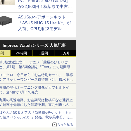
PC「ProDesk 400 G4 DM」
が22,800円！秋葉原で中古
PCセール
ASUSのベアボーンキット
「ASUS NUC 15 Lite Kit」が
入荷、CPU別に3モデル
Impress Watchシリーズ 人気記事
時間
24時間
1週間
1カ月
第3期放送記念！ アニメ「薬屋のひとりご
と」第1期・第2期全話を「TVer」にて期間限定
で順次無料配信開始
ユニクロ、今日から「お盆特別セール」。涼感
シアサッカーワンピース待望値下げ、撥水ギア
ショーツは1990円に
東映の歴代オープニング映像がカプセルトイ
に。全5種で8月下旬発売
九州の高速道路、お盆期間は松橋ICなど通行止
め端末を先頭にした渋滞予測。東九州道への迂
回は料金調整を実施
はやぶさ50％オフの「新幹線eチケット（トク
だ値スペシャル28）」発売。秋冬乗車分、えき
ねっと限定
もっと見る