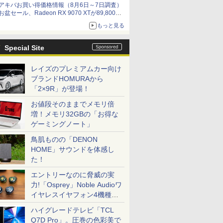
アキバお買い得価格情報（8月6日～7日調査）
お盆セール、Radeon RX 9070 XTが89,800
円、水平周波数24.8kHz対応の17型モニターが
もっと見る
9,801円、暑さ指数連動セール ほか
Special Site
レイズのプレミアムカー向け
ブランドHOMURAから
「2×9R」が登場！
お値段そのままでメモリ倍
増！メモリ32GBの「お得な
ゲーミングノート」
鳥肌ものの「DENON
HOME」サウンドを体感し
た！
エントリーなのに脅威の実
力!「Osprey」Noble Audioワ
イヤレスイヤフォン4機種を
一気に聴く
ハイグレードテレビ「TCL
Q7D Pro」。圧巻の色彩美で