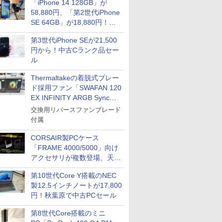
「iPhone 14 128GB」が
58,880円、「第2世代iPhone
SE 64GB」が18,880円！中
古Bランク品セール
第3世代iPhone SEが21,500
円から！中古Cランク品セー
ル
Thermaltakeの着脱式ブレー
ド採用ファン「SWAFAN 120
EX INFINITY ARGB Sync」
に単品パッケージ
交換用リバースファンブレード
付属
CORSAIR製PCケース
「FRAME 4000/5000」向け
アクセサリが複数登場、天然
木製パネルや背面コネクタ対
第10世代Core Y搭載のNEC
応トレイなど
製12.5インチノートが17,800
円！秋葉原で中古PCセール
第8世代Core搭載のミニ