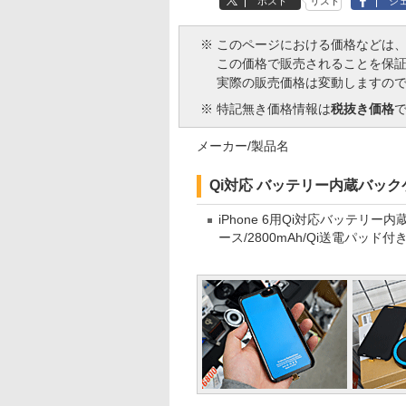
ポスト
リスト
シ
※
このページにおける価格などは
この価格で販売されることを保
実際の販売価格は変動しますの
※
特記無き価格情報は
税抜き価格
メーカー/製品名
Qi対応 バッテリー内蔵バック
iPhone 6用Qi対応バッテリー内
ース/2800mAh/Qi送電パッド付