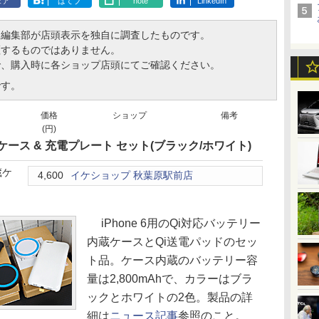
ェア
はてブ
note
LinkedIn
、編集部が店頭表示を独自に調査したものです。
証するものではありません。
で、購入時に各ショップ店頭にてご確認ください。
です。
価格
ショップ
備考
(円)
ケース & 充電プレート セット(ブラック/ホワイト)
蔵ケ
4,600
イケショップ 秋葉原駅前店
き
iPhone 6用のQi対応バッテリー
内蔵ケースとQi送電パッドのセッ
ト品。ケース内蔵のバッテリー容
量は2,800mAhで、カラーはブラ
ックとホワイトの2色。製品の詳
細は
ニュース記事
参照のこと。