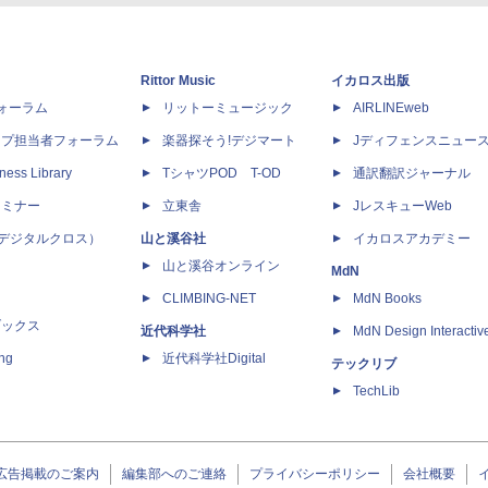
Rittor Music
イカロス出版
dフォーラム
リットーミュージック
AIRLINEweb
ップ担当者フォーラム
楽器探そう!デジマート
Jディフェンスニュー
ness Library
TシャツPOD T-OD
通訳翻訳ジャーナル
セミナー
立東舎
JレスキューWeb
 X（デジタルクロス）
山と溪谷社
イカロスアカデミー
山と溪谷オンライン
MdN
CLIMBING-NET
MdN Books
ブックス
近代科学社
MdN Design Interactiv
ing
近代科学社Digital
テックリブ
TechLib
広告掲載のご案内
編集部へのご連絡
プライバシーポリシー
会社概要