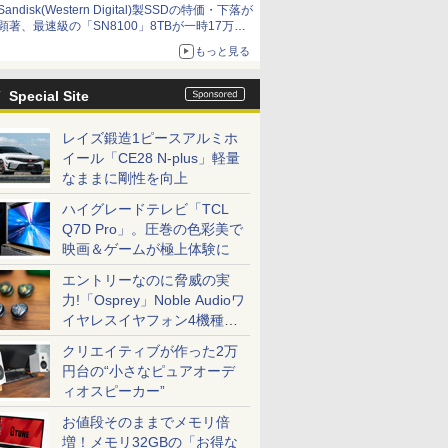
Sandisk(Western Digital)製SSDの特価・下落が
顕著、最速級の「SN8100」8TBが一時17万円
割れ [8月前半のSSD価格]
もっと見る
Special Site
レイズ鍛造1ピースアルミホ
イール「CE28 N-plus」軽量
なままに剛性を向上
ハイグレードテレビ「TCL
Q7D Pro」。圧巻の色彩美で
映画＆ゲームが極上体験に
エントリーなのに脅威の実
力!「Osprey」Noble Audioワ
イヤレスイヤフォン4機種を
一気に聴く
クリエイティブが作った2万
円台の“小さなピュアオーデ
ィオスピーカー”
お値段そのままでメモリ倍
増！メモリ32GBの「お得な