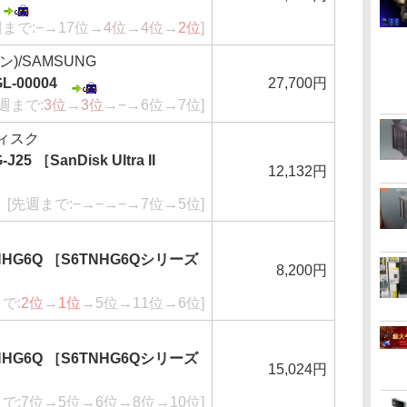
週まで:−→17位→
4位
→
4位
→
2位
]
)/SAMSUNG
L-00004
27,700円
週まで:
3位
→
3位
→−→6位→7位]
ディスク
J25 ［SanDisk Ultra II
12,132円
[先週まで:−→−→−→7位→5位]
8NHG6Q ［S6TNHG6Qシリーズ
8,200円
で:
2位
→
1位
→5位→11位→6位]
6NHG6Q ［S6TNHG6Qシリーズ
15,024円
まで:7位→5位→6位→8位→10位]