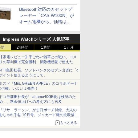
Bluetooth対応のカセットプ
レーヤー「CAS-W100N」が
オーム電機から、価格は
5,940円
Impress Watchシリーズ 人気記事
時間
24時間
1週間
1カ月
【家電レビュー】手ごわい雑草との戦い、コメ
リの草刈機で完全勝利 掃除機感覚で使えた
NTT島田社長、ソフトバンクのセブン出資に「d
ポイント使えるようにして」
ミスド「Mrs. GREEN APPLE」のコラボドーナ
ツ4種、いよいよ発売！
ドコモ前田社長が「ahamo40GB化は検証のた
め」、料金値上げへの考え方にも言及
「リサ・ラーソン」がま口ポーチ付録、大人の
おしゃれ手帖 10月号。ジャカード織の北欧猫デ
ザイン
もっと見る