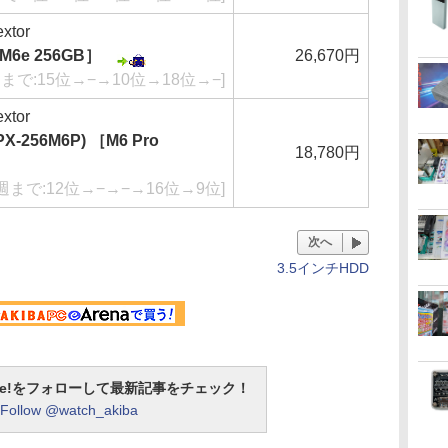
tor
［M6e 256GB］
26,670円
週まで:15位→−→10位→18位→−]
tor
PX-256M6P) ［M6 Pro
18,780円
週まで:12位→−→−→16位→9位]
次へ
3.5インチHDD
otline!をフォローして最新記事をチェック！
Follow @watch_akiba