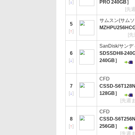
[
↓
]
PRO 240GB］
[先
サムスン(サムソン
5
MZHPU256HCG
[
↑
]
[先
SanDisk/サン
6
SDSSDHII-240G-
[
↓
]
240GB］
CFD
7
CSSD-S6T12
[
↓
]
128GB］
[先週ま
CFD
8
CSSD-S6T25
[
↑
]
256GB］
[先週