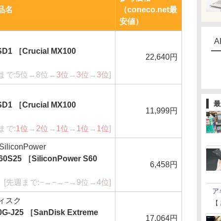
品名
（coneco.net最
安値）
A
D1 ［Crucial MX100
22,640円
まで:5位→8位→
3位
→
3位
→
3位
]
最
D1 ［Crucial MX100
11,999円
まで:
1位
→
2位
→
1位
→
1位
→
1位
]
iconPower
0S25 ［SiliconPower S60
6,458円
[先週まで:−→−→−→9位→
4位
]
ア
ディスク
【
G-J25 ［SanDisk Extreme
17,064円