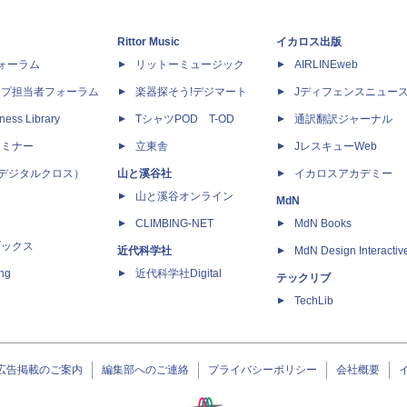
Rittor Music
イカロス出版
dフォーラム
リットーミュージック
AIRLINEweb
ップ担当者フォーラム
楽器探そう!デジマート
Jディフェンスニュー
ness Library
TシャツPOD T-OD
通訳翻訳ジャーナル
セミナー
立東舎
JレスキューWeb
 X（デジタルクロス）
山と溪谷社
イカロスアカデミー
山と溪谷オンライン
MdN
CLIMBING-NET
MdN Books
ブックス
近代科学社
MdN Design Interactiv
ing
近代科学社Digital
テックリブ
TechLib
広告掲載のご案内
編集部へのご連絡
プライバシーポリシー
会社概要