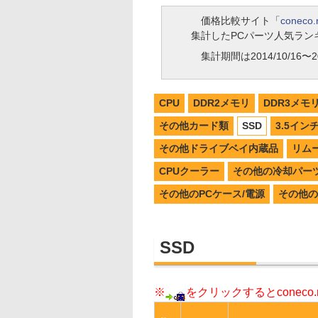
価格比較サイト「
coneco.
集計したPCパーツ人気ラン
集計期間は2014/10/16〜20
CPU
DDR2メモリ
DDR3メモ
その他カード類
SSD
3.5イン
その他ドライブベイ内蔵品
リム
CPUクーラー
その他の冷却パー
その他のPCケース/電源
その他の
SSD
※
をクリックするとconec