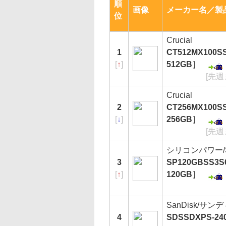
順
画像
メーカー名／製
位
Crucial
1
CT512MX100SS
[
↑
]
512GB］
[先週
Crucial
2
CT256MX100SS
[
↓
]
256GB］
[先週
シリコンパワー/Sil
3
SP120GBSS3S6
[
↑
]
120GB］
SanDisk/サン
4
SDSSDXPS-240