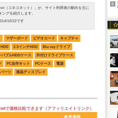
net
（コネコネット）」が、サイト利用者の動向を元に
キングを紹介します。
14/10/22です
リ
マザーボード
ビデオカード
キャプチャ
チHDD
2.5インチHDD
Blu-rayドライブ
ーバブルHDDケース
外付けドライブケース
ツ
PC自作キット
PCケース
電源
パーツ
液晶ディスプレイ
o.netで価格比較できます（アフィリエイトリンク）
参考価格