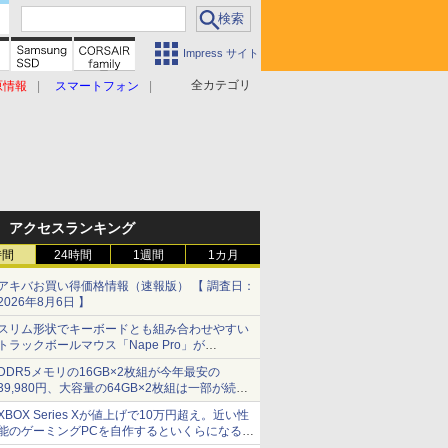
Impress サイト
全カテゴリ
原情報
スマートフォン
アクセスランキング
時間
24時間
1週間
1カ月
アキバお買い得価格情報（速報版） 【 調査日：
2026年8月6日 】
スリム形状でキーボードとも組み合わせやすい
トラックボールマウス「Nape Pro」が
Keychronから
DDR5メモリの16GB×2枚組が今年最安の
39,980円、大容量の64GB×2枚組は一部が続騰
[8月前半のメモリ価格]
XBOX Series Xが値上げで10万円超え。近い性
能のゲーミングPCを自作するといくらになる？
【石田賀津男の『酒の肴にPCゲーム』】