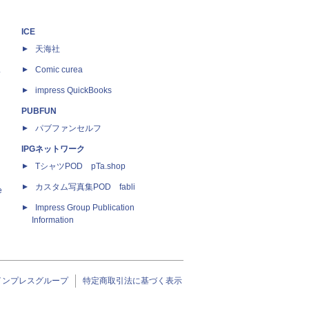
ICE
天海社
ス
Comic curea
impress QuickBooks
PUBFUN
パブファンセルフ
IPGネットワーク
TシャツPOD pTa.shop
カスタム写真集POD fabli
e
Impress Group Publication
Information
インプレスグループ
特定商取引法に基づく表示