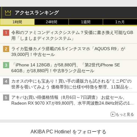
アクセスランキング
1時間
24時間
1週間
1カ月
令和のファミコンディスクシステム？安価に書き換え可能なGB
用「しましまディスクシステム」
ライカ監修カメラ搭載の6.5インチスマホ「AQUOS R9」が
39,000円！中古セール
「iPhone 14 128GB」が58,880円、「第2世代iPhone SE
64GB」が18,880円！中古Bランク品セール
カオスの中にも宝あり！買い手の通販力も試される“ミニPC”の
世界を覗いてみよう 価格帯別に仕様や特徴を整理、11製品をピ
ックアップ text by 石川 ひさよし
アキバお買い得価格情報（8月6日～7日調査） お盆セール、
Radeon RX 9070 XTが89,800円、水平周波数24.8kHz対応の17
型モニターが9,801円、暑さ指数連動セール ほか
もっと見る
AKIBA PC Hotline! をフォローする