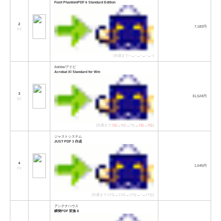
Foxit PhantomPDF 6 Standard Edition
2
7,182円
[
↑
]
[先週まで:−→−→−→−→−]
Adobe/アドビ
Acrobat XI Standard for Win
3
31,524円
[
↓
]
[先週まで:
1位
→
4位
→7位→
1位
→
2位
]
ジャストシステム
JUST PDF 3 作成
4
1,545円
[
↑
]
[先週まで:17位→11位→17位→−→17位]
アンテナハウス
瞬簡PDF 変換 8