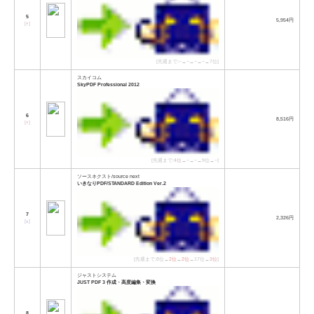
5
5,954円
[
↑
]
[先週まで:−→−→−→−→7位]
スカイコム
SkyPDF Professional 2012
6
8,516円
[
↑
]
[先週まで:
4位
→−→−→9位→−]
ソースネクスト/source next
いきなりPDF/STANDARD Edition Ver.2
7
2,326円
[
↓
]
[先週まで:8位→
2位
→
2位
→17位→
3位
]
ジャストシステム
JUST PDF 3 作成・高度編集・変換
8