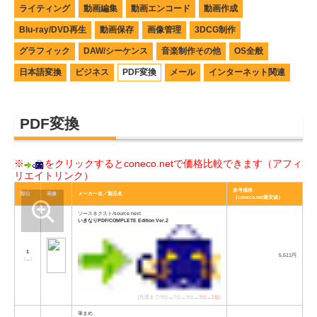
ライティング
動画編集
動画エンコード
動画作成
Blu-ray/DVD再生
動画保存
画像管理
3DCG制作
グラフィック
DAW/シーケンス
音楽制作その他
OS全般
日本語変換
ビジネス
PDF変換
メール
インターネット関連
PDF変換
※
をクリックするとconeco.netで価格比較できます（アフィ
リエイトリンク）
参考価格
順位
画像
メーカー名／製品名
（coneco.net最安値）
ソースネクスト/source next
いきなりPDF/COMPLETE Edition Ver.2
1
5,511円
[
→
]
[先週まで:9位→7位→9位→
3位
→
1位
]
筆まめ