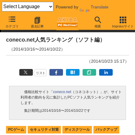
Powered by
Translate
ランキング
カテゴリ
過去記事
検索
Impressサイト
coneco.net人気ランキング（ソフト編）
（2014/10/16〜2014/10/22）
（2014/10/23 15:17）
リスト
価格比較サイト「
coneco.net
（コネコネット）」が、サイト
利用者の動向を元に集計したPCソフト人気ランキングを紹介
します。
集計期間は2014/10/16〜2014/10/22です
PCゲーム
セキュリティ対策
ディスクツール
バックアップ