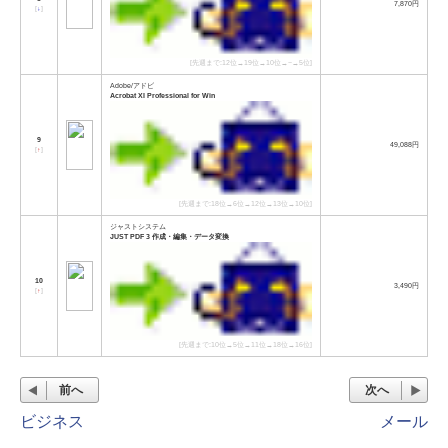
7,870円
[
↓
]
[先週まで:12位→19位→10位→−→5位]
Adobe/アドビ
Acrobat XI Professional for Win
9
49,088円
[
↑
]
[先週まで:18位→6位→12位→13位→10位]
ジャストシステム
JUST PDF 3 作成・編集・データ変換
10
3,490円
[
↑
]
[先週まで:10位→5位→11位→18位→16位]
前へ
次へ
ビジネス
メール