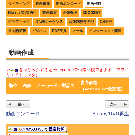
ライティング
動画編集
動画エンコード
動画作成
Blu-ray/DVD再生
動画保存
画像管理
3DCG制作
グラフィック
DAW/シーケンス
音楽制作その他
OS全般
日本語変換
ビジネス
PDF変換
メール
インターネット関連
動画作成
※
をクリックするとconeco.netで価格比較できます（アフィ
リエイトリンク）
参考価格
順位
画像
メーカー名／製品名
（coneco.net最安値）
前へ
次へ
動画エンコード
Blu-ray/DVD再生