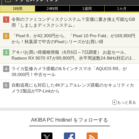
1時間
24時間
1週間
1カ月
令和のファミコンディスクシステム？安価に書き換え可能なGB
用「しましまディスクシステム」
「Pixel 8」が42,300円から、「Pixel 10 Pro Fold」が169,800円
から！秋葉原で中古のPixelシリーズがお買い得
アキバお買い得価格情報（8月6日～7日調査） お盆セール、
Radeon RX 9070 XTが89,800円、水平周波数24.8kHz対応の17
型モニターが9,801円、暑さ指数連動セール ほか
ライカ監修カメラ搭載の6.5インチスマホ「AQUOS R9」が
39,000円！中古セール
自動追尾にも対応した4Kデュアルレンズ搭載のセキュリティカ
メラ2製品がTP-Linkから
もっと見る
AKIBA PC Hotline! をフォローする