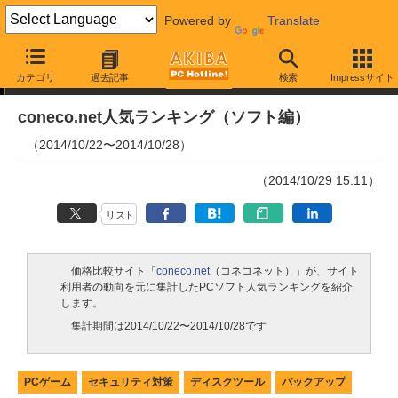
Powered by
Translate
ランキング
カテゴリ
過去記事
検索
Impressサイト
coneco.net人気ランキング（ソフト編）
（2014/10/22〜2014/10/28）
（2014/10/29 15:11）
リスト
価格比較サイト「
coneco.net
（コネコネット）」が、サイト
利用者の動向を元に集計したPCソフト人気ランキングを紹介
します。
集計期間は2014/10/22〜2014/10/28です
PCゲーム
セキュリティ対策
ディスクツール
バックアップ