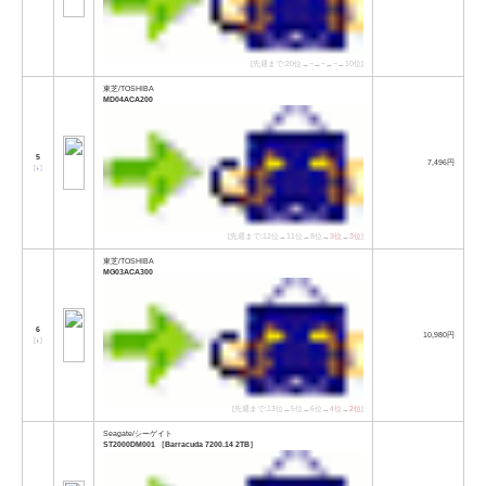
[先週まで:20位→−→−→−→10位]
東芝/TOSHIBA
MD04ACA200
5
7,496円
[
↓
]
[先週まで:12位→11位→8位→
3位
→
3位
]
東芝/TOSHIBA
MG03ACA300
6
10,980円
[
↓
]
[先週まで:13位→5位→6位→
4位
→
2位
]
Seagate/シーゲイト
ST2000DM001 ［Barracuda 7200.14 2TB］