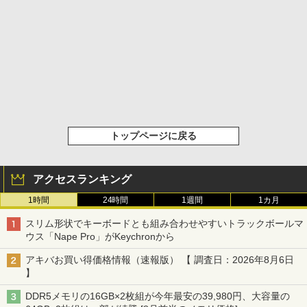
トップページに戻る
アクセスランキング
1時間
24時間
1週間
1カ月
スリム形状でキーボードとも組み合わせやすいトラックボールマ
ウス「Nape Pro」がKeychronから
アキバお買い得価格情報（速報版） 【 調査日：2026年8月6日
】
DDR5メモリの16GB×2枚組が今年最安の39,980円、大容量の