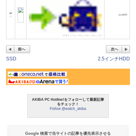
10
12,450円
[
↓
]
[先週まで:7位→10位→13位→10位→7位]
前へ
次へ
SSD
2.5インチHDD
AKIBA PC Hotline!をフォローして最新記事
をチェック！
Follow @watch_akiba
Google 検索で当サイトの記事を優先表示させる