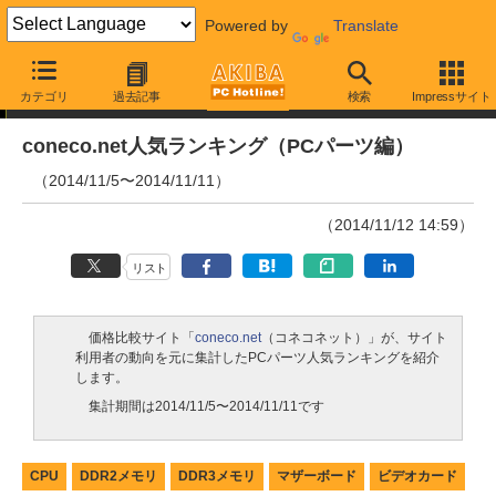
Powered by
Translate
ランキング
カテゴリ
過去記事
検索
Impressサイト
coneco.net人気ランキング（PCパーツ編）
（2014/11/5〜2014/11/11）
（2014/11/12 14:59）
リスト
価格比較サイト「
coneco.net
（コネコネット）」が、サイト
利用者の動向を元に集計したPCパーツ人気ランキングを紹介
します。
集計期間は2014/11/5〜2014/11/11です
CPU
DDR2メモリ
DDR3メモリ
マザーボード
ビデオカード