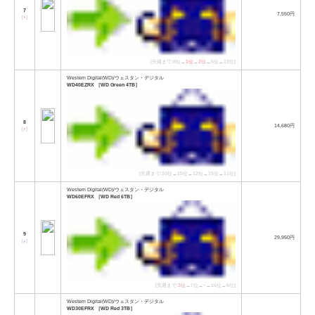
7
7,550円
[
↑
]
[先週まで:8位→
1位
→
2位
→6位→13位]
Western Digital(WD)/ウェスタン・デジタル
WD40EZRX ［WD Green 4TB］
8
14,680円
[
↑
]
[先週まで:10位→15位→12位→15位→11位]
Western Digital(WD)/ウェスタン・デジタル
WD60EFRX ［WD Red 6TB］
9
29,950円
[
↓
]
[先週まで:
3位
→7位→−→16位→6位]
Western Digital(WD)/ウェスタン・デジタル
WD30EFRX ［WD Red 3TB］