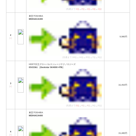
[先週まで:
1位
→
2位
→
1位
→
1位
→
1位
]
東芝/TOSHIBA
MD04ACA300
2
9,980円
[
↑
]
[先週まで:18位→14位→20位→7位→9位]
HGST/日立グローバルストレージテクノロジーズ
0S03361 ［Deskstar 5K4000 4TB］
3
16,450円
[
↑
]
[先週まで:
2位
→
4位
→
4位
→9位→5位]
東芝/TOSHIBA
MD04ACA400
4
15,480円
[
↑
]