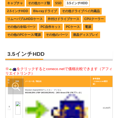
キャプチャ
その他カード類
SSD
3.5インチHDD
2.5インチHDD
Blu-rayドライブ
その他ドライブベイ内蔵品
リムーバブルHDDケース
外付けドライブケース
CPUクーラー
その他の冷却パーツ
PC自作キット
PCケース
電源
その他のPCケース/電源
その他のパーツ
液晶ディスプレイ
3.5インチHDD
※
をクリックするとconeco.netで価格比較できます（アフィ
リエイトリンク）
参考価格
順
画像
メーカー名／製品名
（coneco.net最安
位
値）
Western Digital(WD)/ウェスタン・デジタル
WD30EZRX-1TBP (WD30EZRX/K) ［WD Green 3TB 1TBプラッタ］
1
10,260円
[
→
]