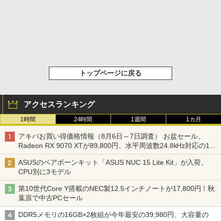
トップページに戻る
アクセスランキング
1時間
24時間
1週間
1カ月
アキバお買い得価格情報（8月6日～7日調査） お盆セール、
Radeon RX 9070 XTが89,800円、水平周波数24.8kHz対応の17
型モニターが9,801円、暑さ指数連動セール ほか
ASUSのベアボーンキット「ASUS NUC 15 Lite Kit」が入荷、
CPU別に3モデル
第10世代Core Y搭載のNEC製12.5インチノートが17,800円！秋
葉原で中古PCセール
DDR5メモリの16GB×2枚組が今年最安の39,980円、大容量の