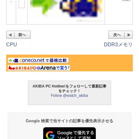
4,133円
[
↑
]
[先週まで:−→−→−→−→−]
前へ
次へ
CPU
DDR3メモリ
AKIBA PC Hotline!をフォローして最新記事
をチェック！
Follow @watch_akiba
Google 検索で当サイトの記事を優先表示させる