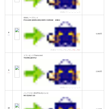
[先週まで:−→−→−→−→−]
OEM/ノーブランド
PC2-6400 (DDR2-800) DDR II SDRAM 2GB×2
8
4,480円
[
↓
]
[先週まで:17位→7位→
4位
→
2位
→
3位
]
トランセンド/Transcend
TS64MLQ64V5J
9
2,963円
[
↑
]
[先週まで:−→−→−→−→−]
バッファロー/BUFFALO(メルコ)
MV-D2/667-2G
10