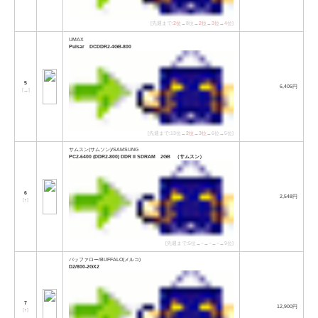
[先週まで:
2位
→8位→
2位
→
3位
→
4位
]
UMAX
Pulsar DCDDR2-4GB-800
5
6,405円
[
→
]
[先週まで:13位→
2位
→
3位
→6位→5位]
サムスン(サムソン)/SAMSUNG
PC2-6400 (DDR2-800) DDR II SDRAM 2GB （サムスン）
6
2,548円
[
↑
]
[先週まで:5位→−→−→−→9位]
バッファロー/BUFFALO(メルコ)
D2/800-2GX2
7
12,900円
[
↑
]