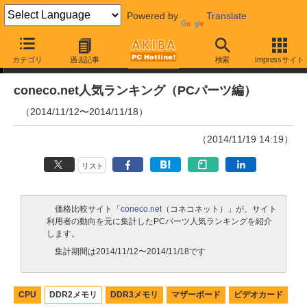
Powered by
Translate
ランキング
カテゴリ
過去記事
検索
Impressサイト
coneco.net人気ランキング（PCパーツ編）
（2014/11/12〜2014/11/18）
（2014/11/19 14:19）
リスト
価格比較サイト「
coneco.net
（コネコネット）」が、サイト
利用者の動向を元に集計したPCパーツ人気ランキングを紹介
します。
集計期間は2014/11/12〜2014/11/18です
CPU
DDR2メモリ
DDR3メモリ
マザーボード
ビデオカード