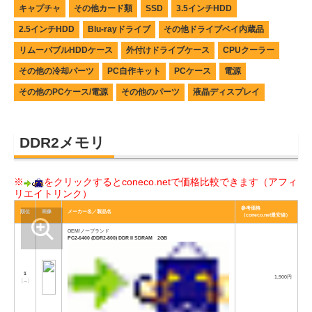
キャプチャ
その他カード類
SSD
3.5インチHDD
2.5インチHDD
Blu-rayドライブ
その他ドライブベイ内蔵品
リムーバブルHDDケース
外付けドライブケース
CPUクーラー
その他の冷却パーツ
PC自作キット
PCケース
電源
その他のPCケース/電源
その他のパーツ
液晶ディスプレイ
DDR2メモリ
※
をクリックするとconeco.netで価格比較できます（アフィ
リエイトリンク）
参考価格
順位
画像
メーカー名／製品名
（coneco.net最安値）
OEM/ノーブランド
PC2-6400 (DDR2-800) DDR II SDRAM 2GB
1
1,900円
[
→
]