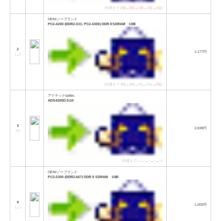
[先週まで:
1位
→
1位
→
1位
→
1位
→
1位
]
OEM/ノーブランド
PC2-4200 (DDR2-533, PC2-4300) DDR II SDRAM 1GB
2
1,177円
[
→
]
[先週まで:
3位
→
3位
→5位→5位→
2位
]
アドテック/adtec
ADS4200D-S1G
3
2,838円
[
↑
]
[先週まで:−→−→−→−→−]
OEM/ノーブランド
PC2-5300 (DDR2-667) DDR II SDRAM 1GB
4
1,000円
[
→
]