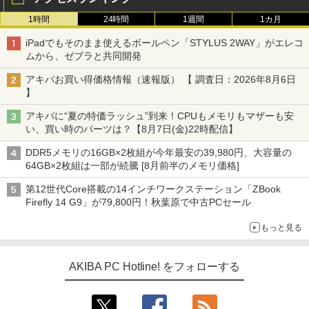
1時間
24時間
1週間
1カ月
iPadでもそのまま使えるボールペン「STYLUS 2WAY」がエレコ
ムから、ゼブラと共同開発
アキバお買い得価格情報（速報版） 【 調査日：2026年8月6日
】
アキバに“夏の特価ラッシュ”到来！CPUもメモリもマザーも安
い、買い時のパーツは？【8月7日(金)22時配信】
DDR5メモリの16GB×2枚組が今年最安の39,980円、大容量の
64GB×2枚組は一部が続騰 [8月前半のメモリ価格]
第12世代Core搭載の14インチワークステーション「ZBook
Firefly 14 G9」が79,800円！秋葉原で中古PCセール
もっと見る
AKIBA PC Hotline! をフォローする