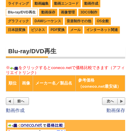
ライティング
動画編集
動画エンコード
動画作成
Blu-ray/DVD再生
動画保存
画像管理
3DCG制作
グラフィック
DAW/シーケンス
音楽制作その他
OS全般
日本語変換
ビジネス
PDF変換
メール
インターネット関連
Blu-ray/DVD再生
※
をクリックするとconeco.netで価格比較できます（アフィ
リエイトリンク）
参考価格
順位
画像
メーカー名／製品名
（coneco.net最安値）
前へ
次へ
動画作成
動画保存