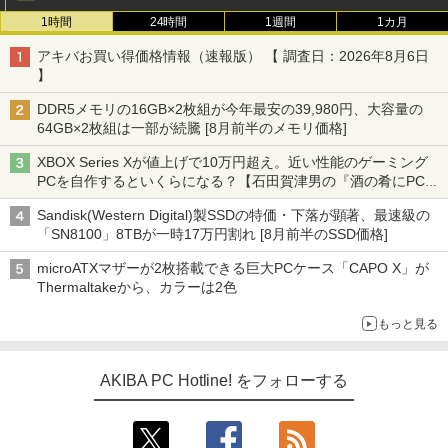
1時間
24時間
1週間
1カ月
アキバお買い得価格情報（速報版） 【 調査日：2026年8月6日
】
DDR5メモリの16GB×2枚組が今年最安の39,980円、大容量の
64GB×2枚組は一部が続騰 [8月前半のメモリ価格]
XBOX Series Xが値上げで10万円超え。近い性能のゲーミング
PCを自作するといくらになる？【石田賀津男の『酒の肴にPCゲ
ーム』】
Sandisk(Western Digital)製SSDの特価・下落が顕著、最速級の
「SN8100」8TBが一時17万円割れ [8月前半のSSD価格]
microATXマザーが2枚搭載できる巨大PCケース「CAPO X」が
Thermaltakeから、カラーは2色
もっと見る
AKIBA PC Hotline! をフォローする