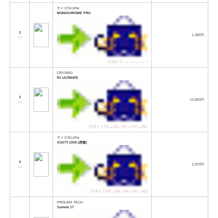
サイズ/Scythe
MONOCHROME PRO
2
1,382円
[
↑
]
[先週まで:−→−→−→−→−]
CRYORIG
R1 ULTIMATE
3
12,960円
[
↓
]
[先週まで:6位→
2位
→
4位
→19位→
2位
]
サイズ/Scythe
SCKTT-1000 [虎徹]
4
2,970円
[
↓
]
[先週まで:
3位
→
1位
→
3位
→
2位
→
3位
]
PROLIMA TECH
Samuel 17