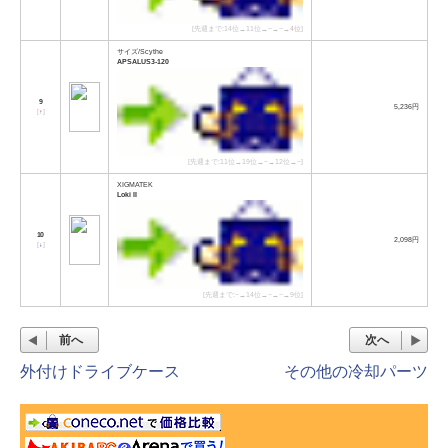
[先週まで:14位→11位→−→−→
4位
]
サイズ/Scythe
APSALUS3-120
9
5,236円
[
↑
]
[先週まで:11位→19位→−→12位→−]
XIGMATEK
Loki II
10
2,098円
[
↓
]
[先週まで:−→14位→−→−→9位]
前へ
次へ
外付けドライブケース
その他の冷却パーツ