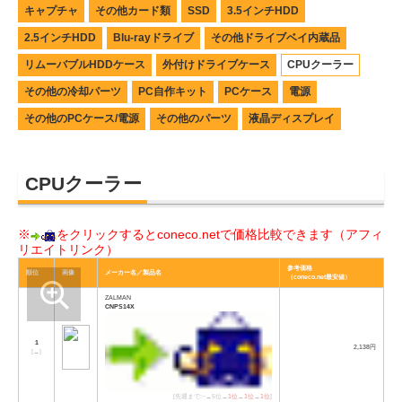
キャプチャ
その他カード類
SSD
3.5インチHDD
2.5インチHDD
Blu-rayドライブ
その他ドライブベイ内蔵品
リムーバブルHDDケース
外付けドライブケース
CPUクーラー
その他の冷却パーツ
PC自作キット
PCケース
電源
その他のPCケース/電源
その他のパーツ
液晶ディスプレイ
CPUクーラー
※
をクリックするとconeco.netで価格比較できます（アフィ
リエイトリンク）
参考価格
順位
画像
メーカー名／製品名
（coneco.net最安値）
ZALMAN
CNPS14X
1
2,138円
[
→
]
[先週まで:−→5位→
1位
→
1位
→
1位
]