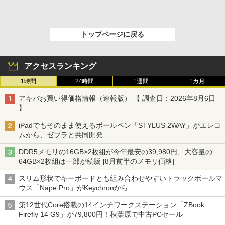
トップページに戻る
アクセスランキング
1時間
24時間
1週間
1カ月
アキバお買い得価格情報（速報版） 【 調査日：2026年8月6日
】
iPadでもそのまま使えるボールペン「STYLUS 2WAY」がエレコ
ムから、ゼブラと共同開発
DDR5メモリの16GB×2枚組が今年最安の39,980円、大容量の
64GB×2枚組は一部が続騰 [8月前半のメモリ価格]
スリム形状でキーボードとも組み合わせやすいトラックボールマ
ウス「Nape Pro」がKeychronから
第12世代Core搭載の14インチワークステーション「ZBook
Firefly 14 G9」が79,800円！秋葉原で中古PCセール