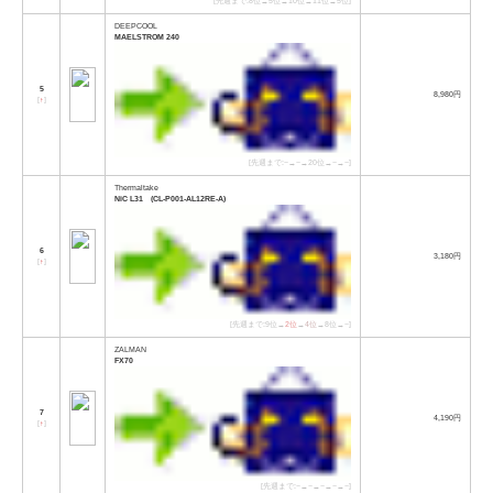
[先週まで:8位→5位→10位→11位→5位]
DEEPCOOL
MAELSTROM 240
5
8,980円
[
↑
]
[先週まで:−→−→20位→−→−]
Thermaltake
NiC L31 (CL-P001-AL12RE-A)
6
3,180円
[
↑
]
[先週まで:9位→
2位
→
4位
→8位→−]
ZALMAN
FX70
7
4,190円
[
↑
]
[先週まで:−→−→−→−→−]