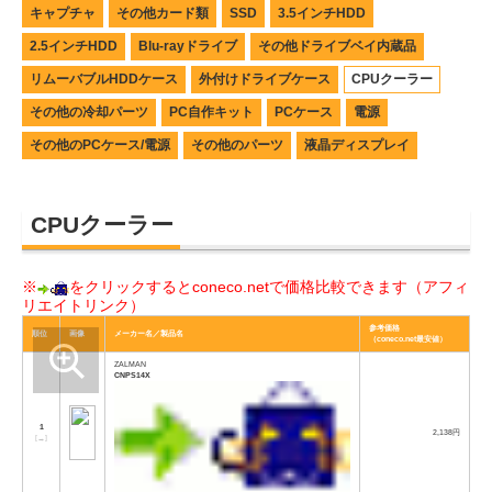
キャプチャ
その他カード類
SSD
3.5インチHDD
2.5インチHDD
Blu-rayドライブ
その他ドライブベイ内蔵品
リムーバブルHDDケース
外付けドライブケース
CPUクーラー
その他の冷却パーツ
PC自作キット
PCケース
電源
その他のPCケース/電源
その他のパーツ
液晶ディスプレイ
CPUクーラー
※
をクリックするとconeco.netで価格比較できます（アフィ
リエイトリンク）
参考価格
順位
画像
メーカー名／製品名
（coneco.net最安値）
ZALMAN
CNPS14X
1
2,138円
[
→
]