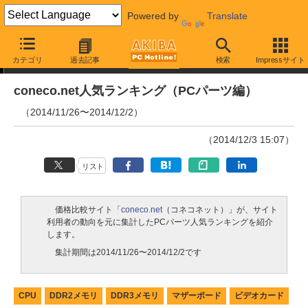
Powered by
Translate
ランキング
カテゴリ
過去記事
検索
Impressサイト
coneco.net人気ランキング（PCパーツ編）
（2014/11/26〜2014/12/2）
（2014/12/3 15:07）
リスト
価格比較サイト「
coneco.net
（コネコネット）」が、サイト
利用者の動向を元に集計したPCパーツ人気ランキングを紹介
します。
集計期間は2014/11/26〜2014/12/2です
CPU
DDR2メモリ
DDR3メモリ
マザーボード
ビデオカード