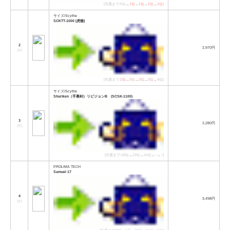
[先週まで:5位→
1位
→
1位
→
1位
→
1位
]
サイズ/Scythe
SCKTT-1000 [虎徹]
2
2,970円
[
↑
]
[先週まで:
1位
→
3位
→
2位
→
3位
→
4位
]
サイズ/Scythe
Shuriken（手裏剣）リビジョンB (SCSK-1100)
3
2,280円
[
↑
]
[先週まで:18位→13位→16位→−→−]
PROLIMA TECH
Samuel 17
4
3,498円
[
↑
]