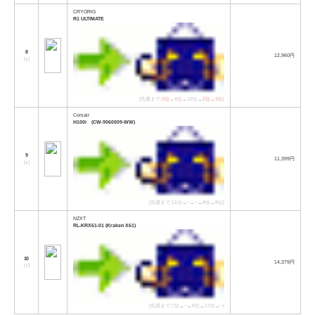
CRYORIG
R1 ULTIMATE
8
12,960円
[
↓
]
[先週まで:
2位
→
4位
→19位→
2位
→
3位
]
Corsair
H100i (CW-9060009-WW)
9
11,399円
[
↓
]
[先週まで:11位→−→−→
4位
→8位]
NZXT
RL-KRX61-01 (Kraken X61)
10
14,379円
[
↑
]
[先週まで:7位→−→8位→17位→−]