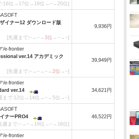
:16位→17位→18位→−→20位]
ASOFT
ザイナー12 ダウンロード版
9,936円
[先週まで:−→−→
3位
→−→−]
frontier
fessional ver.14 アカデミック
39,949円
[先週まで:−→−→−→
2位
→−]
frontier
ard ver.14
34,621円
週まで:12位→14位→−→5位→−]
ASOFT
イナーPRO4
46,522円
先週まで:−→−→19位→−→16位]
frontier