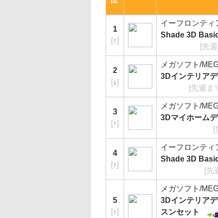
イーフロンティア/e-
1
Shade 3D Basic
[
↑
]
[先週
メガソフト/MEG
2
3Dインテリアデ
[
↓
]
[先週まで
メガソフト/MEG
3
3Dマイホームデザ
[
↑
]
イーフロンティア/e-
4
Shade 3D Ba
[
↑
]
[先
メガソフト/MEG
5
3Dインテリアデ
[
↑
]
スンセット