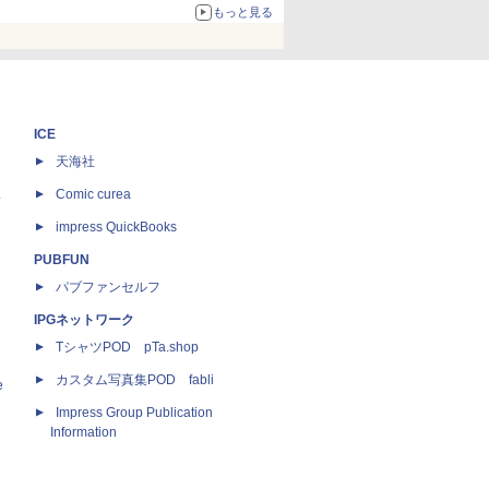
もっと見る
ICE
天海社
ス
Comic curea
impress QuickBooks
PUBFUN
パブファンセルフ
IPGネットワーク
TシャツPOD pTa.shop
カスタム写真集POD fabli
e
Impress Group Publication
Information