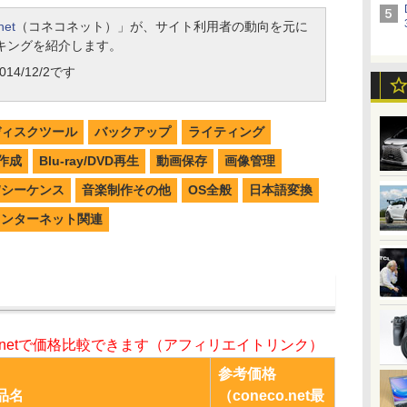
net
（コネコネット）」が、サイト利用者の動向を元に
キングを紹介します。
14/12/2です
ディスクツール
バックアップ
ライティング
作成
Blu-ray/DVD再生
動画保存
画像管理
W/シーケンス
音楽制作その他
OS全般
日本語変換
インターネット関連
o.netで価格比較できます（アフィリエイトリンク）
参考価格
品名
（coneco.net最