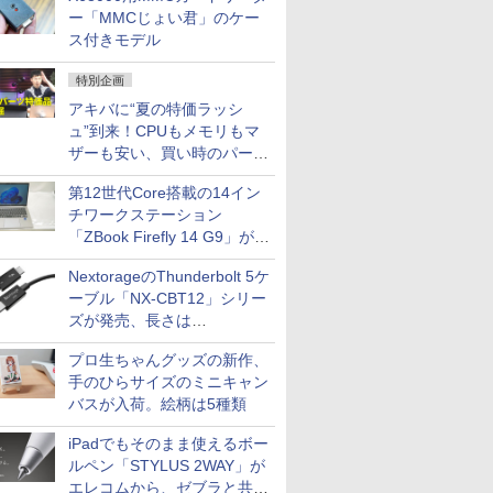
ー「MMCじょい君」のケー
ス付きモデル
特別企画
アキバに“夏の特価ラッシ
ュ”到来！CPUもメモリもマ
ザーも安い、買い時のパーツ
は？【8月7日(金)22時配信】
第12世代Core搭載の14イン
チワークステーション
「ZBook Firefly 14 G9」が
79,800円！秋葉原で中古PC
NextorageのThunderbolt 5ケ
セール
ーブル「NX-CBT12」シリー
ズが発売、長さは
30cm/50cm/1mの3種類
プロ生ちゃんグッズの新作、
手のひらサイズのミニキャン
バスが入荷。絵柄は5種類
iPadでもそのまま使えるボー
ルペン「STYLUS 2WAY」が
エレコムから、ゼブラと共同