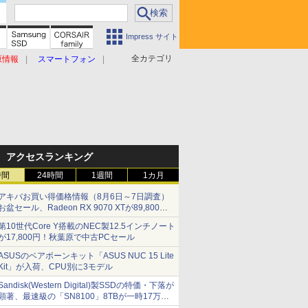
Impress サイト
全カテゴリ
原情報
スマートフォン
アクセスランキング
時間
24時間
1週間
1カ月
アキバお買い得価格情報（8月6日～7日調査）
お盆セール、Radeon RX 9070 XTが89,800
円、水平周波数24.8kHz対応の17型モニターが
第10世代Core Y搭載のNEC製12.5インチノート
9,801円、暑さ指数連動セール ほか
が17,800円！秋葉原で中古PCセール
ASUSのベアボーンキット「ASUS NUC 15 Lite
Kit」が入荷、CPU別に3モデル
Sandisk(Western Digital)製SSDの特価・下落が
顕著、最速級の「SN8100」8TBが一時17万円
割れ [8月前半のSSD価格]