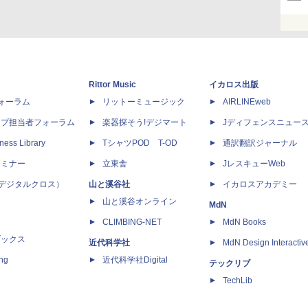
Rittor Music
イカロス出版
dフォーラム
リットーミュージック
AIRLINEweb
ップ担当者フォーラム
楽器探そう!デジマート
Jディフェンスニュー
ness Library
TシャツPOD T-OD
通訳翻訳ジャーナル
セミナー
立東舎
JレスキューWeb
 X（デジタルクロス）
山と溪谷社
イカロスアカデミー
山と溪谷オンライン
MdN
CLIMBING-NET
MdN Books
ブックス
近代科学社
MdN Design Interactiv
ing
近代科学社Digital
テックリブ
TechLib