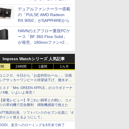
開発
デュアルファンクーラー搭載
の「PULSE AMD Radeon
RX 9050」がSAPPHIREから
HAVNのエアフロー重視PCケ
ース「BF 360 Flow Solid」
が発売、180mmファン×2搭
載
Impress Watchシリーズ 人気記事
時間
24時間
1週間
1カ月
ユニクロ、今日から「お盆特別セール」。涼感
シアサッカーワンピース待望値下げ、撥水ギア
ショーツは1990円に
ミスド「Mrs. GREEN APPLE」のコラボドーナ
ツ4種、いよいよ発売！
【家電レビュー】手ごわい雑草との戦い、コメ
リの草刈機で完全勝利 掃除機感覚で使えた
NTT島田社長、ソフトバンクのセブン出資に「d
ポイント使えるようにして」
KDDI、楽天へのローミングを9月末で終了