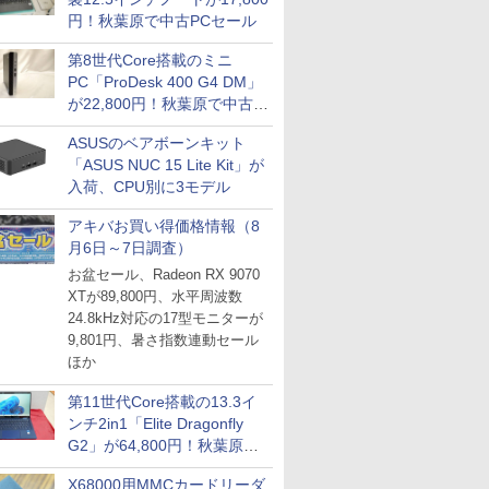
円！秋葉原で中古PCセール
第8世代Core搭載のミニ
PC「ProDesk 400 G4 DM」
が22,800円！秋葉原で中古
PCセール
ASUSのベアボーンキット
「ASUS NUC 15 Lite Kit」が
入荷、CPU別に3モデル
アキバお買い得価格情報（8
月6日～7日調査）
お盆セール、Radeon RX 9070
XTが89,800円、水平周波数
24.8kHz対応の17型モニターが
9,801円、暑さ指数連動セール
ほか
第11世代Core搭載の13.3イ
ンチ2in1「Elite Dragonfly
G2」が64,800円！秋葉原で
中古PCセール
X68000用MMCカードリーダ