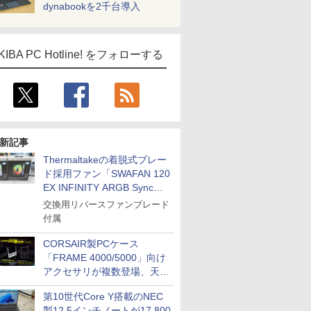
dynabookを2千台導入
KIBA PC Hotline! をフォローする
新記事
Thermaltakeの着脱式ブレー
ド採用ファン「SWAFAN 120
EX INFINITY ARGB Sync」
に単品パッケージ
交換用リバースファンブレード
付属
CORSAIR製PCケース
「FRAME 4000/5000」向け
アクセサリが複数登場、天然
木製パネルや背面コネクタ対
第10世代Core Y搭載のNEC
応トレイなど
製12.5インチノートが17,800