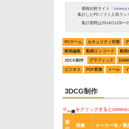
価格比較サイト「
coneco.
集計したPCソフト人気ラン
集計期間は2014/11/26〜20
PCゲーム
セキュリティ対策
動画編集
動画エンコード
動画
3DCG制作
グラフィック
DA
ビジネス
PDF変換
メール
3DCG制作
※
をクリックするとconec
順
画像
メーカー名／製
位