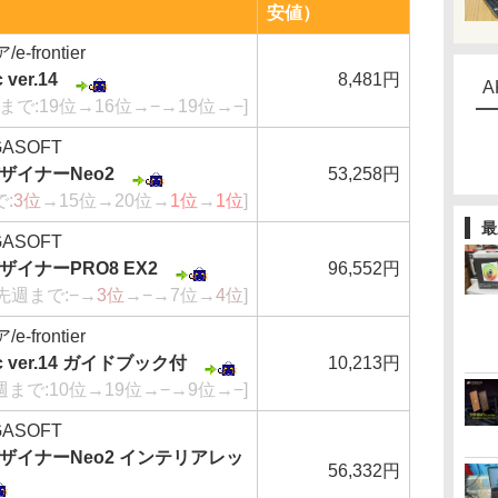
安値）
frontier
 ver.14
8,481円
A
まで:19位→16位→−→19位→−]
ASOFT
ザイナーNeo2
53,258円
:
3位
→15位→20位→
1位
→
1位
]
最
ASOFT
イナーPRO8 EX2
96,552円
[先週まで:−→
3位
→−→7位→
4位
]
frontier
sic ver.14 ガイドブック付
10,213円
週まで:10位→19位→−→9位→−]
ASOFT
ザイナーNeo2 インテリアレッ
56,332円