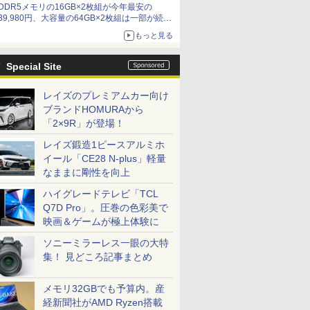
DDR5メモリの16GB×2枚組が今年最安の
39,980円、大容量の64GB×2枚組は一部が続騰
[8月前半のメモリ価格]
もっと見る
Special Site
レイズのプレミアムカー向け
ブランドHOMURAから
「2×9R」が登場！
レイズ鍛造1ピースアルミホ
イール「CE28 N-plus」軽量
なままに剛性を向上
ハイグレードテレビ「TCL
Q7D Pro」。圧巻の色彩美で
映画＆ゲームが極上体験に
ソニーミラーレス一眼の大特
集！ 見どころ記事まとめ
メモリ32GBでも予算内。産
経新聞社がAMD Ryzen搭載