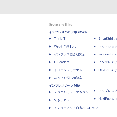
Group site links
インプレスのビジネスWeb
Think IT
SmartGri
Web担当者Forum
ネットショ
インプレス総合研究所
Impress Busi
IT Leaders
インプレス
ドローンジャーナル
DIGITAL
ネッ担お悩み相談室
インプレスの本と雑誌
インプレス
デジタルカメラマガジン
NextPublish
できるネット
インターネット白書ARCHIVES