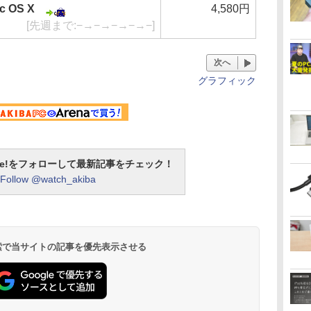
ac OS X
4,580円
[先週まで:−→−→−→−→−]
次へ
グラフィック
otline!をフォローして最新記事をチェック！
Follow @watch_akiba
 検索で当サイトの記事を優先表示させる