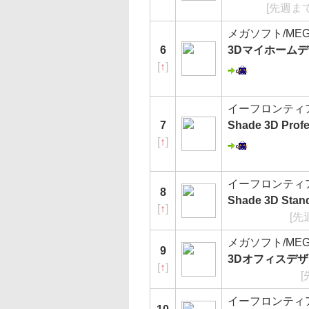
[先週まで
メガソフト/MEG
6
3Dマイホームデ
[
↑
]
イーフロンティア/e-
7
Shade 3D Pro
[
↑
]
イーフロンティア/e-
8
Shade 3D Stand
[
↑
]
[先
メガソフト/MEG
9
3Dオフィスデザ
[
↑
]
[
イーフロンティア/e-