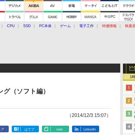
CPU
SSD
PC本体
ゲーム
電子工作
特価情報
秋葉
グルメ
イベント
価格動向
1
ンキング（ソフト編）
（2014/12/3 15:07）
ェア
はてブ
note
LinkedIn