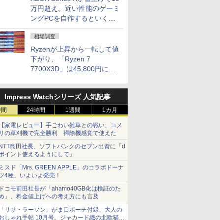
万円超え。近い性能のゲーミ
ングPCを自作するといくら
になる？
相場調査
Ryzenが上昇から一転して値
下がり、「Ryzen 7
7700X3D」は45,800円に急
落し「Ryzen 7 7800X3D」
との価格逆転解消 [8月前半の
Impress Watchシリーズ 人気記事
CPU価格]
時間
24時間
1週間
1カ月
【家電レビュー】手ごわい雑草との戦い、コメ
リの草刈機で完全勝利 掃除機感覚で使えた
NTT島田社長、ソフトバンクのセブン出資に「d
ポイント使えるようにして」
ミスド「Mrs. GREEN APPLE」のコラボドーナ
ツ4種、いよいよ発売！
ドコモ前田社長が「ahamo40GB化は検証のた
め」、料金値上げへの考え方にも言及
「リサ・ラーソン」がま口ポーチ付録、大人の
おしゃれ手帖 10月号。ジャカード織の北欧猫デ