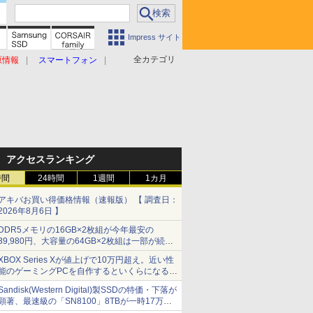
Impress サイト
全カテゴリ
原情報
スマートフォン
アクセスランキング
時間
24時間
1週間
1カ月
アキバお買い得価格情報（速報版） 【 調査日：
2026年8月6日 】
DDR5メモリの16GB×2枚組が今年最安の
39,980円、大容量の64GB×2枚組は一部が続騰
[8月前半のメモリ価格]
XBOX Series Xが値上げで10万円超え。近い性
能のゲーミングPCを自作するといくらになる？
【石田賀津男の『酒の肴にPCゲーム』】
Sandisk(Western Digital)製SSDの特価・下落が
顕著、最速級の「SN8100」8TBが一時17万円
割れ [8月前半のSSD価格]