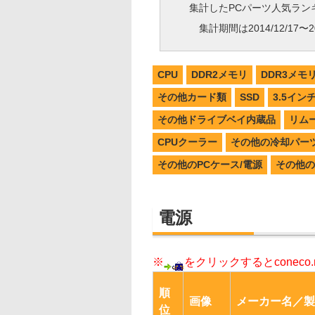
集計したPCパーツ人気ラン
集計期間は2014/12/17〜20
CPU
DDR2メモリ
DDR3メモ
その他カード類
SSD
3.5イン
その他ドライブベイ内蔵品
リム
CPUクーラー
その他の冷却パー
その他のPCケース/電源
その他の
電源
※
をクリックするとconec
順
画像
メーカー名／製
位