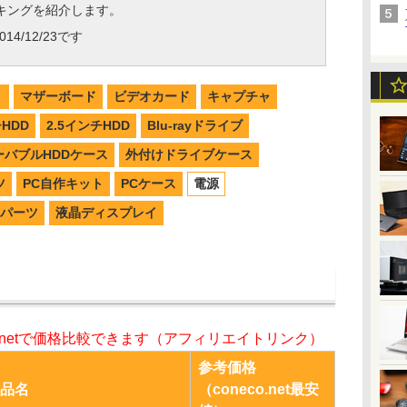
キングを紹介します。
14/12/23です
リ
マザーボード
ビデオカード
キャプチャ
チHDD
2.5インチHDD
Blu-rayドライブ
ーバブルHDDケース
外付けドライブケース
ツ
PC自作キット
PCケース
電源
パーツ
液晶ディスプレイ
o.netで価格比較できます（アフィリエイトリンク）
参考価格
品名
（coneco.net最安