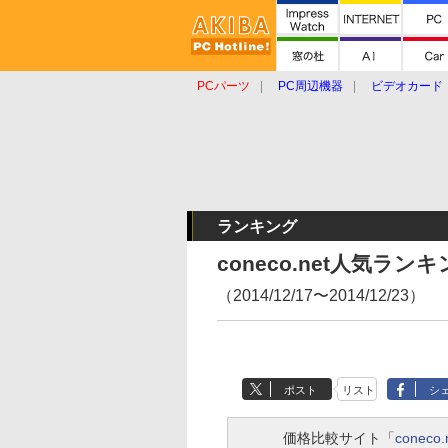
PCパーツ
PC周辺機器
ビデオカード
タブレット
おもしろグッズ
ショップ
ランキング
coneco.net人気ラ
（2014/12/17〜2014/12/23）
ポスト
リスト
シ
価格比較サイト「
coneco.