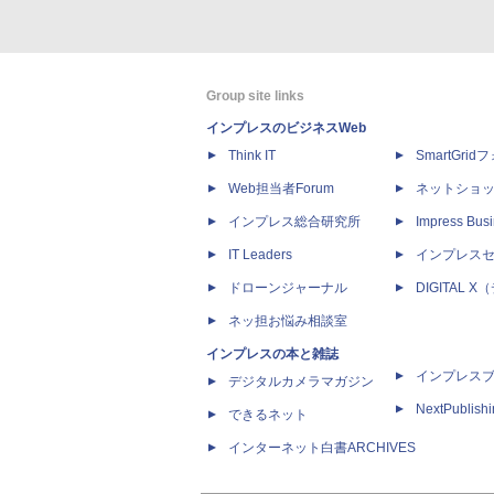
Group site links
インプレスのビジネスWeb
Think IT
SmartGri
Web担当者Forum
ネットショ
インプレス総合研究所
Impress Busi
IT Leaders
インプレス
ドローンジャーナル
DIGITAL
ネッ担お悩み相談室
インプレスの本と雑誌
インプレス
デジタルカメラマガジン
NextPublish
できるネット
インターネット白書ARCHIVES