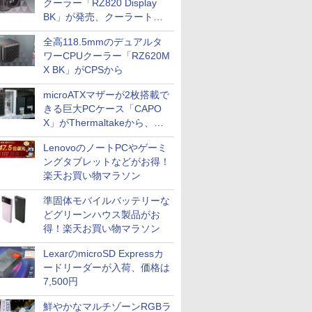
クーラー「RZ820 Display
BK」が発売、クーラートッ
プに5インチ液晶搭載
全高118.5mmのデュアルタ
ワーCPUクーラー「RZ620M
X BK」がCPSから
microATXマザーが2枚搭載で
きる巨大PCケース「CAPO
X」がThermaltakeから、カ
ラーは2色
LenovoのノートPCやゲーミ
ングタブレットなどがお得！
楽天お買い物マラソン
準固体モバイルバッテリーな
どグリーンハウス製品がお
得！楽天お買い物マラソン
LexarのmicroSD Expressカ
ードリーダーが入荷、価格は
7,500円
鮮やかなマルチゾーンRGBラ