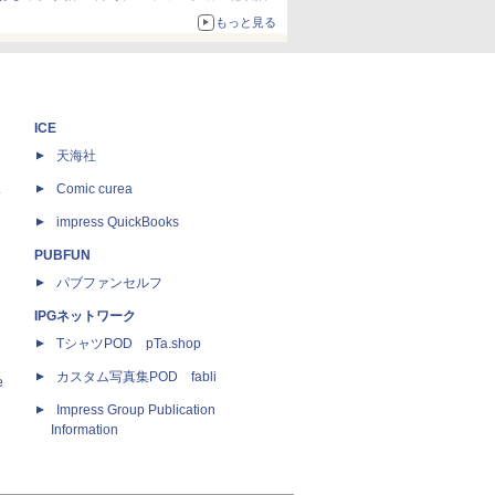
ザイン
もっと見る
ICE
天海社
ス
Comic curea
impress QuickBooks
PUBFUN
パブファンセルフ
IPGネットワーク
TシャツPOD pTa.shop
カスタム写真集POD fabli
e
Impress Group Publication
Information