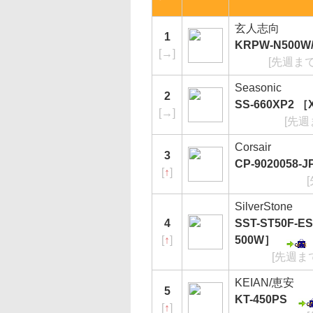
玄人志向
1
KRPW-N500W/
[
→
]
[先週まで
Seasonic
2
SS-660XP2 ［X
[
→
]
[先週
Corsair
3
CP-9020058-
[
↑
]
SilverStone
4
SST-ST50F-ES 
[
↑
]
500W］
[先週ま
KEIAN/恵安
5
KT-450PS
[
↑
]