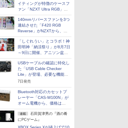
イティングが特徴のケースフ
ァン「NZXT Ultra RGB」が
発売、計8製品
140mmリバースファンを3つ
連結させた「F420 RGB
Reverse」がNZXTから、単
一フレーム採用
「しぐれうい」とコラボ！神
田明神「納涼祭り」が8月7日
～9日に開催、アニソン盆踊
りや屋台グルメなどもあり
USBケーブルの確認に特化し
た「USB Cable Checker
Lite」が登場、必要な機能を
凝縮しコンパクトに
7日発売
Bluetooth対応のカセットプ
レーヤー「CAS-W100N」が
オーム電機から、価格は
5,940円
石田賀津男の『酒の肴
連載
にPCゲーム』
XBOX Series Xが値上げで10