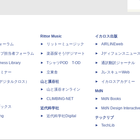
Rittor Music
イカロス出版
dフォーラム
リットーミュージック
AIRLINEweb
ップ担当者フォーラム
楽器探そう!デジマート
Jディフェンスニュー
ness Library
TシャツPOD T-OD
通訳翻訳ジャーナル
セミナー
立東舎
JレスキューWeb
 X（デジタルクロス）
山と溪谷社
イカロスアカデミー
山と溪谷オンライン
MdN
CLIMBING-NET
MdN Books
ブックス
近代科学社
MdN Design Interactiv
ing
近代科学社Digital
テックリブ
TechLib