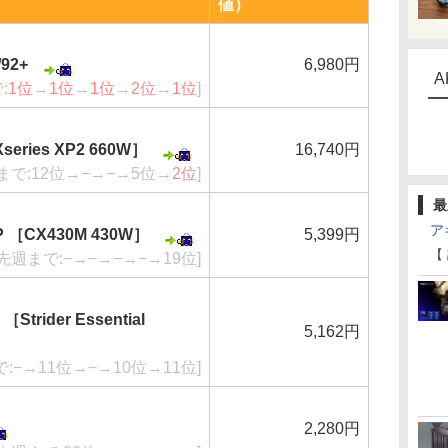
値）
92+
6,980円
A
:
1位
→
1位
→
1位
→
2位
→
1位
]
series XP2 660W］
16,740円
まで:12位→−→−→5位→
2位
]
最
ア
JP ［CX430M 430W］
5,399円
【
[先週まで:−→−→−→−→19位]
［Strider Essential
5,162円
で:−→11位→−→10位→11位]
2,280円