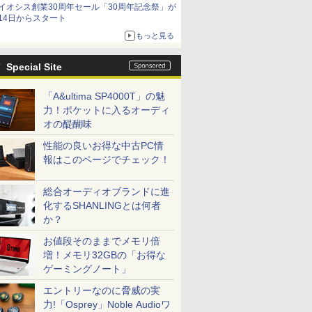
イオシス創業30周年セール「30周年記念祭」が
14日からスタート
もっと見る
Special Site
「A&ultima SP4000T」の魅
力！ポケットに入るオーディ
オの醍醐味
性能の良いお得な中古PC情
報はこのページでチェック！
総合オーディオブランドに進
化するSHANLINGとは何者
か？
お値段そのままでメモリ倍
増！メモリ32GBの「お得な
ゲーミングノート」
エントリーなのに脅威の実
力!「Osprey」Noble Audioワ