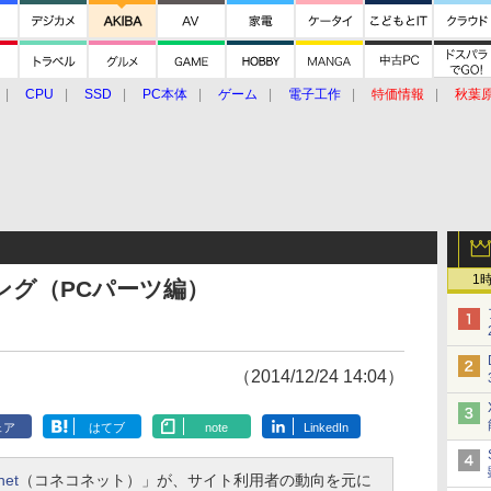
CPU
SSD
PC本体
ゲーム
電子工作
特価情報
秋葉
グルメ
イベント
価格動向
1
ンキング（PCパーツ編）
（2014/12/24 14:04）
ェア
はてブ
note
LinkedIn
net
（コネコネット）」が、サイト利用者の動向を元に