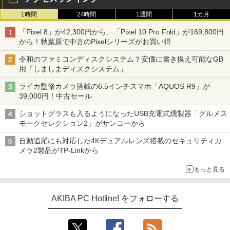
1時間
24時間
1週間
1カ月
「Pixel 8」が42,300円から、「Pixel 10 Pro Fold」が169,800円
から！秋葉原で中古のPixelシリーズがお買い得
令和のファミコンディスクシステム？安価に書き換え可能なGB
用「しましまディスクシステム」
ライカ監修カメラ搭載の6.5インチスマホ「AQUOS R9」が
39,000円！中古セール
ショットグラスも入るようになったUSB充電式燻製器「グルメス
モークセレクション2」がサンコーから
自動追尾にも対応した4Kデュアルレンズ搭載のセキュリティカ
メラ2製品がTP-Linkから
もっと見る
AKIBA PC Hotline! をフォローする