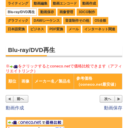
ライティング
動画編集
動画エンコード
動画作成
Blu-ray/DVD再生
動画保存
画像管理
3DCG制作
グラフィック
DAW/シーケンス
音楽制作その他
OS全般
日本語変換
ビジネス
PDF変換
メール
インターネット関連
Blu-ray/DVD再生
※
をクリックするとconeco.netで価格比較できます（アフィ
リエイトリンク）
参考価格
順位
画像
メーカー名／製品名
（coneco.net最安値）
前へ
次へ
動画作成
動画保存