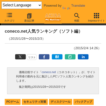
Powered by
Translate
ランキング
カテゴリ
過去記事
検索
Impressサイト
coneco.net人気ランキング（ソフト編）
（2015/1/28〜2015/2/3）
（2015/2/4 14:26）
リスト
価格比較サイト「
coneco.net
（コネコネット）」が、サイト
利用者の動向を元に集計したPCソフト人気ランキングを紹介
します。
集計期間は2015/1/28〜2015/2/3です
PCゲーム
セキュリティ対策
ディスクツール
バックアップ