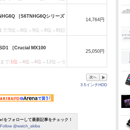
6NHG6Q ［S6TNHG6Qシリーズ
14,764円
まで:5位→6位→9位→8位→8位]
D1 ［Crucial MX100
25,050円
まで:
1位
→
4位
→
4位
→12位→−]
次へ
3.5インチHDD
otline!をフォローして最新記事をチェック！
Follow @watch_akiba