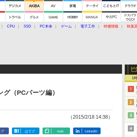
CPU
SSD
PC本体
ゲーム
電子工作
特価情報
秋葉
グルメ
イベント
価格動向
1
ンキング（PCパーツ編）
（2015/2/18 14:38）
ェア
はてブ
note
LinkedIn