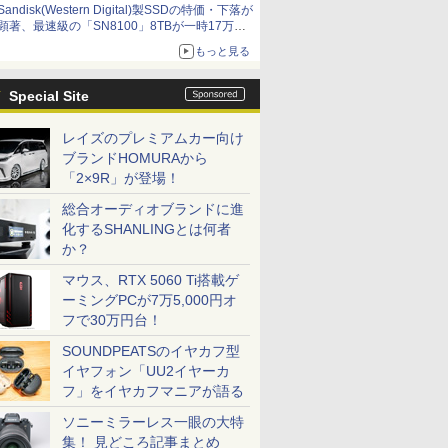
Sandisk(Western Digital)製SSDの特価・下落が
顕著、最速級の「SN8100」8TBが一時17万円
割れ [8月前半のSSD価格]
もっと見る
Special Site
レイズのプレミアムカー向け
ブランドHOMURAから
「2×9R」が登場！
総合オーディオブランドに進
化するSHANLINGとは何者
か？
マウス、RTX 5060 Ti搭載ゲ
ーミングPCが7万5,000円オ
フで30万円台！
SOUNDPEATSのイヤカフ型
イヤフォン「UU2イヤーカ
フ」をイヤカフマニアが語る
ソニーミラーレス一眼の大特
集！ 見どころ記事まとめ