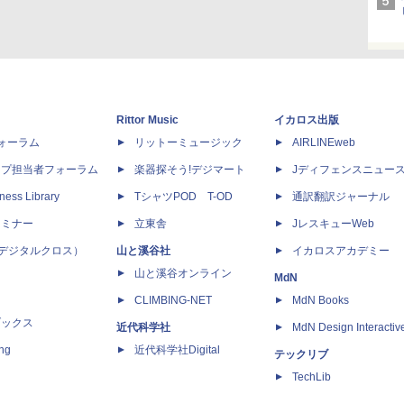
Rittor Music
イカロス出版
dフォーラム
リットーミュージック
AIRLINEweb
ップ担当者フォーラム
楽器探そう!デジマート
Jディフェンスニュー
ness Library
TシャツPOD T-OD
通訳翻訳ジャーナル
セミナー
立東舎
JレスキューWeb
 X（デジタルクロス）
山と溪谷社
イカロスアカデミー
山と溪谷オンライン
MdN
CLIMBING-NET
MdN Books
ブックス
近代科学社
MdN Design Interactiv
ing
近代科学社Digital
テックリブ
TechLib