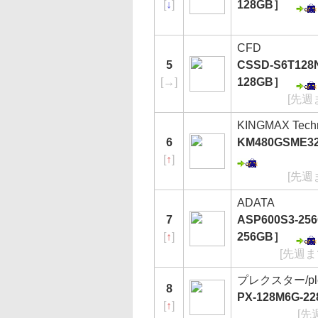
[
↓
]
128GB］
CFD
5
CSSD-S6T12
[
→
]
128GB］
[先週
KINGMAX Tech
6
KM480GSME32
[
↑
]
[先週
ADATA
7
ASP600S3-256
[
↑
]
256GB］
[先週ま
プレクスター/ple
8
PX-128M6G-2
[
↑
]
[先