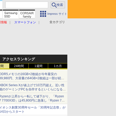
Impress サイト
全カテゴリ
原情報
スマートフォン
アクセスランキング
時間
24時間
1週間
1カ月
DDR5メモリの16GB×2枚組が今年最安の
39,980円、大容量の64GB×2枚組は一部が続騰
[8月前半のメモリ価格]
XBOX Series Xが値上げで10万円超え。近い性
能のゲーミングPCを自作するといくらになる？
【石田賀津男の『酒の肴にPCゲーム』】
Ryzenが上昇から一転して値下がり、「Ryzen
7 7700X3D」は45,800円に急落し「Ryzen 7
7800X3D」との価格逆転解消 [8月前半のCPU
イオシス創業30周年セール「30周年記念祭」が
価格]
14日からスタート