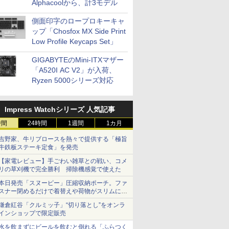
Alphacoolから、計3モデル
側面印字のロープロキーキャ
ップ「Chosfox MX Side Print
Low Profile Keycaps Set」
GIGABYTEのMini-ITXマザー
「A520I AC V2」が入荷、
Ryzen 5000シリーズ対応
Impress Watchシリーズ 人気記事
時間
24時間
1週間
1カ月
吉野家、牛リブロースを熱々で提供する「極旨
牛鉄板ステーキ定食」を発売
【家電レビュー】手ごわい雑草との戦い、コメ
リの草刈機で完全勝利 掃除機感覚で使えた
本日発売「スヌーピー」圧縮収納ポーチ。ファ
スナー閉めるだけで着替えや荷物がスリムにま
とまる
鎌倉紅谷「クルミッ子」“切り落とし”をオンラ
インショップで限定販売
水を飲まずにビールを飲むと倒れる「ふらつく