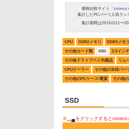
価格比較サイト「
coneco.
集計したPCパーツ人気ラン
集計期間は2015/2/11〜201
CPU
DDR2メモリ
DDR3メモ
その他カード類
SSD
3.5イン
その他ドライブベイ内蔵品
リム
CPUクーラー
その他の冷却パー
その他のPCケース/電源
その他の
SSD
※
をクリックするとconec