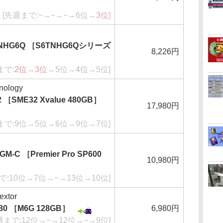
[先週まで:−→−→−→6位→
3位
]
8NHG6Q ［S6TNHG6Qシリーズ
8,226円
まで:
2位
→
3位
→5位→
4位
→5位]
nology
 ［SME32 Xvalue 480GB］
17,980円
まで:9位→5位→6位→9位→7位]
GM-C ［Premier Pro SP600
10,980円
で:10位→7位→−→13位→10位]
xtor
280 ［M6G 128GB］
6,980円
週まで:12位→−→12位→−→9位]