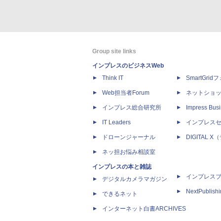
Group site links
インプレスのビジネスWeb
Think IT
SmartGri
Web担当者Forum
ネットショ
インプレス総合研究所
Impress Busi
IT Leaders
インプレス
ドローンジャーナル
DIGITAL
ネッ担お悩み相談室
インプレスの本と雑誌
インプレス
デジタルカメラマガジン
NextPublish
できるネット
インターネット白書ARCHIVES