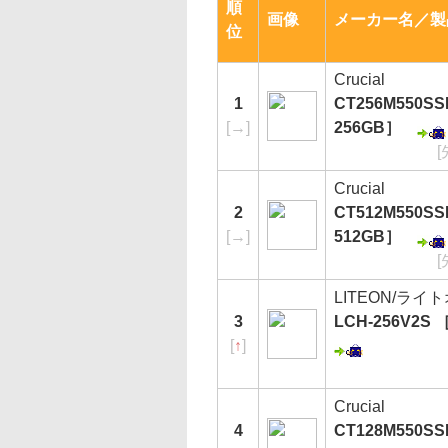
順
画像
メーカー名／製
位
Crucial
1
CT256M550SSD
[
→
]
256GB］
Crucial
2
CT512M550SSD
[
→
]
512GB］
LITEON/ライ
3
LCH-256V2S 
[
↑
]
Crucial
4
CT128M550SSD