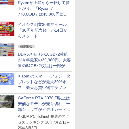
Ryzenが上昇から一転して値
下がり、「Ryzen 7
7700X3D」は45,800円に急
落し「Ryzen 7 7800X3D」
イオシス創業30周年セール
との価格逆転解消 [8月前半の
「30周年記念祭」が14日か
CPU価格]
らスタート
相場調査
DDR5メモリの16GB×2枚組
が今年最安の39,980円、大容
量の64GB×2枚組は一部が続
騰 [8月前半のメモリ価格]
Xiaomiのスマートフォン・タ
ブレットなどが最大30%オ
フ！楽天お買い物マラソン
GeForce RTX 5070 Ti以上は
安価なモデルが売り切れ。一
部ショップがビデオカードの
購入制限を実施したニュース
AKIBA PC Hotline! 先週のアク
が注目を集める
セスランキング 26年7月27日～
26年8月3日