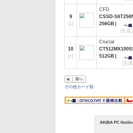
CFD
9
CSSD-S6T25
[
↓
]
256GB］
[先週
Crucial
10
CT512MX100SS
[
↑
]
512GB］
[先週
前へ
その他カード類
AKIBA PC H