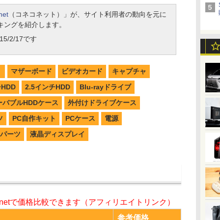
net
（コネコネット）」が、サイト利用者の動向を元に
キングを紹介します。
5/2/17です
リ
マザーボード
ビデオカード
キャプチャ
チHDD
2.5インチHDD
Blu-rayドライブ
ーバブルHDDケース
外付けドライブケース
ツ
PC自作キット
PCケース
電源
パーツ
液晶ディスプレイ
o.netで価格比較できます（アフィリエイトリンク）
参考価格