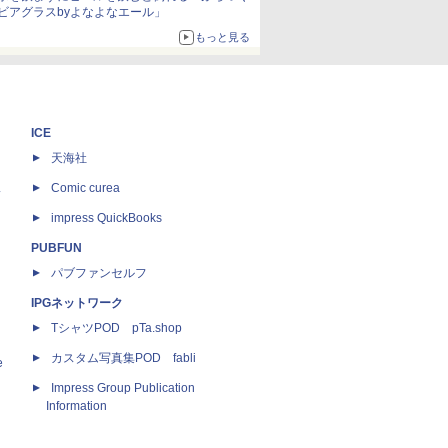
ビアグラスbyよなよなエール」
もっと見る
ICE
天海社
ス
Comic curea
impress QuickBooks
PUBFUN
パブファンセルフ
IPGネットワーク
TシャツPOD pTa.shop
カスタム写真集POD fabli
e
Impress Group Publication
Information