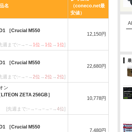
品名
（coneco.net最
安値）
A
1 ［Crucial M550
12,150円
[先週まで:−→−→
1位
→
1位
→
1位
]
最
1 ［Crucial M550
22,680円
[先週まで:−→−→
2位
→
2位
→
2位
]
トオン
［LITEON ZETA 256GB］
10,778円
[先週まで:−→−→−→−→
4位
]
1 ［Crucial M550
7,480円