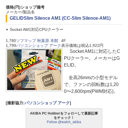
価格(円)
ショップ
備考
メーカー/製品名
GELID
Slim Silence AM1 (CC-Slim Silence-AM1)
Socket AM1対応CPUクーラー
1,780
ソフマップ 秋葉原 本館
4F
1,799
パソコンショップ アーク
表示価格は税込1,922円
Socket AM1に対応したC
PUクーラー。メーカーはG
ELID。
全高26mmの小型モデル
で、ファンの回転数は1,20
0〜2,600rpm(PWM対応)。
[撮影協力:
パソコンショップ アーク
]
AKIBA PC Hotline!をフォローして最新記事
をチェック！
Follow @watch_akiba