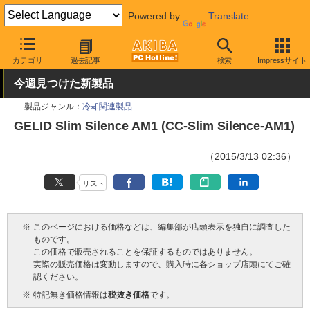
Powered by
Translate
AKIBA PC Hotline!
PCパーツ
CPUクーラー
その他
カテゴリ
過去記事
検索
Impressサイト
今週見つけた新製品
製品ジャンル：
冷却関連製品
GELID Slim Silence AM1 (CC-Slim Silence-AM1)
（2015/3/13 02:36）
リスト
※
このページにおける価格などは、編集部が店頭表示を独自に調査した
ものです。
この価格で販売されることを保証するものではありません。
実際の販売価格は変動しますので、購入時に各ショップ店頭にてご確
認ください。
※
特記無き価格情報は
税抜き価格
です。