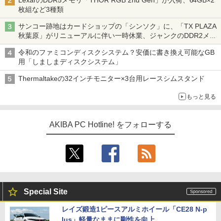
LexarのDDR5メモリ「THOR RGB 2nd Gen」が入荷、64GB×2
枚組など3種類
サンコー跡地はカードショップの「シンソク」に、「TX PLAZA
秋葉原」がリニューアルに伴い一時休業、ジャンクのDDR2メモ
リが100円で販売など～ 最近の秋葉原 ～
令和のファミコンディスクシステム？安価に書き換え可能なGB
用「しましまディスクシステム」
Thermaltakeの32インチモニター×3台用レースシムスタンド
もっと見る
AKIBA PC Hotline! をフォローする
Special Site
レイズ鍛造1ピースアルミホイール「CE28 N-p
lus」軽量なままに剛性を向上