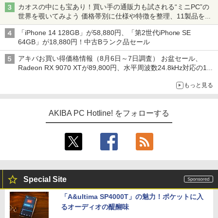
カオスの中にも宝あり！買い手の通販力も試される“ミニPC”の
世界を覗いてみよう 価格帯別に仕様や特徴を整理、11製品をピ
ックアップ text by 石川 ひさよし
「iPhone 14 128GB」が58,880円、「第2世代iPhone SE
64GB」が18,880円！中古Bランク品セール
アキバお買い得価格情報（8月6日～7日調査） お盆セール、
Radeon RX 9070 XTが89,800円、水平周波数24.8kHz対応の17
型モニターが9,801円、暑さ指数連動セール ほか
もっと見る
AKIBA PC Hotline! をフォローする
Special Site
「A&ultima SP4000T」の魅力！ポケットに入
るオーディオの醍醐味