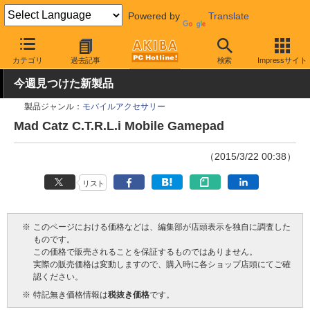
Powered by
Translate
AKIBA PC Hotline!
モバイル
スマホアクセサリ
スマホ用ゲーム
カテゴリ
過去記事
検索
Impressサイト
今週見つけた新製品
製品ジャンル：
モバイルアクセサリー
Mad Catz C.T.R.L.i Mobile Gamepad
（2015/3/22 00:38）
リスト
※
このページにおける価格などは、編集部が店頭表示を独自に調査した
ものです。
この価格で販売されることを保証するものではありません。
実際の販売価格は変動しますので、購入時に各ショップ店頭にてご確
認ください。
※
特記無き価格情報は
税抜き価格
です。