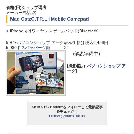
価格(円)
ショップ
備考
メーカー/製品名
Mad Catz
C.T.R.L.i Mobile Gamepad
iPhone向けワイヤレスゲームパッド(Bluetooth)
5,979
パソコンショップ アーク
表示価格は税込6,458円
5,980
ドスパラパーツ館
2F
(解説準備中)
[撮影協力:
パソコンショップ ア
ーク
]
AKIBA PC Hotline!をフォローして最新記事
をチェック！
Follow @watch_akiba