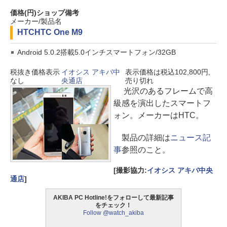
価格(円)
ショップ
備考
メーカー/製品名
HTC
HTC One M9
Android 5.0.2搭載5.0インチスマートフォン/32GB
税抜き価格表示
イオシス アキバ中
表示価格は税込102,800円,
なし
央通店
売り切れ
光沢のあるフレームで高
級感を演出したスマートフ
ォン。メーカーはHTC。
製品の詳細は
ニュース記
事
参照のこと。
[撮影協力:
イオシス アキバ中央
通店
]
AKIBA PC Hotline!をフォローして最新記事
をチェック！
Follow @watch_akiba