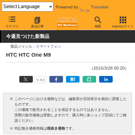
Powered by
Translate
AKIBA PC Hotline!
モバイル
スマートフォン
SIMフリースマー
カテゴリ
過去記事
検索
Impressサイト
今週見つけた新製品
製品ジャンル：
スマートフォン
HTC HTC One M9
（2015/3/28 00:20）
リスト
※
このページにおける価格などは、編集部が店頭表示を独自に調査した
ものです。
この価格で販売されることを保証するものではありません。
実際の販売価格は変動しますので、購入時に各ショップ店頭にてご確
認ください。
※
特記無き価格情報は
税抜き価格
です。