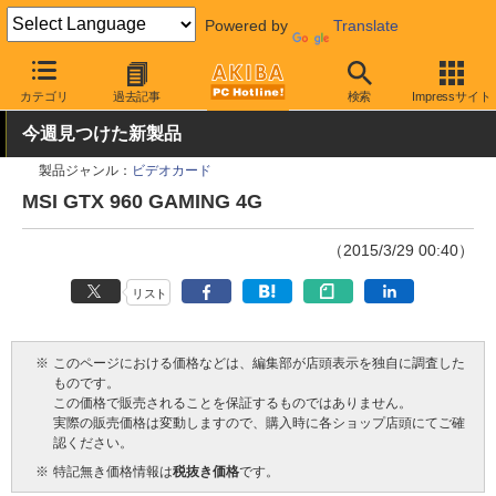
Powered by
Translate
AKIBA PC Hotline!
PCパーツ
カテゴリ
過去記事
検索
Impressサイト
ビデオカード（グラフィックボード）
MSI
今週見つけた新製品
製品ジャンル：
ビデオカード
MSI GTX 960 GAMING 4G
（2015/3/29 00:40）
リスト
※
このページにおける価格などは、編集部が店頭表示を独自に調査した
ものです。
この価格で販売されることを保証するものではありません。
実際の販売価格は変動しますので、購入時に各ショップ店頭にてご確
認ください。
※
特記無き価格情報は
税抜き価格
です。