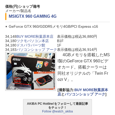
価格(円)
ショップ
備考
メーカー/製品名
MSI
GTX 960 GAMING 4G
GeForce GTX 960/GDDR5メモリ4GB/PCI Express x16
34,148
BUY MORE秋葉原本店
表示価格は税込36,880円
34,180
ツクモパソコン本店
B1F
34,180
ドスパラパーツ館
1F
34,183
パソコンショップ アーク
表示価格は税込36,914円
4GBメモリを搭載したMS
I製のGeForce GTX 960ビデ
オカード。搭載クーラーは
同社オリジナルの「Twin Fr
ozr V」。
[撮影協力:
BUY MORE秋葉原本
店
と
パソコンショップ アーク
]
AKIBA PC Hotline!をフォローして最新記事
をチェック！
Follow @watch_akiba