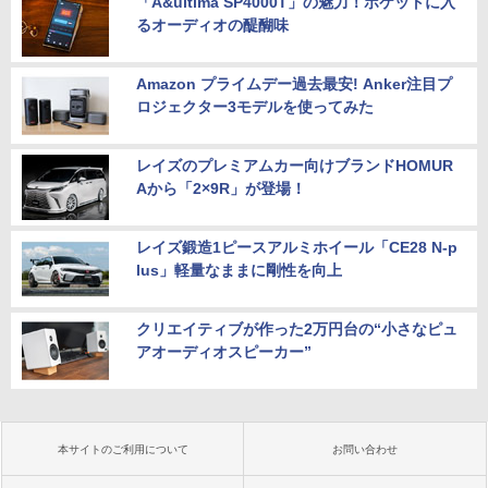
「A&ultima SP4000T」の魅力！ポケットに入
るオーディオの醍醐味
Amazon プライムデー過去最安! Anker注目プ
ロジェクター3モデルを使ってみた
レイズのプレミアムカー向けブランドHOMUR
Aから「2×9R」が登場！
レイズ鍛造1ピースアルミホイール「CE28 N-p
lus」軽量なままに剛性を向上
クリエイティブが作った2万円台の“小さなピュ
アオーディオスピーカー”
本サイトのご利用について
お問い合わせ