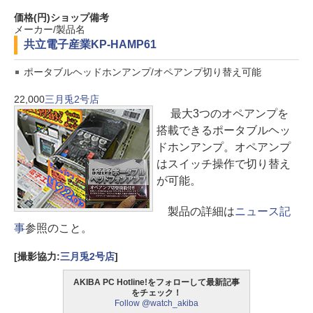
価格(円)
ショップ
備考
メーカー/製品名
共立電子産業
KP-HAMP61
ポータブルヘッドホンアンプ/オペアンプ切り替え可能
22,000
三月兎2号店
最大3つのオペアンプを
搭載できるポータブルヘッ
ドホンアンプ。オペアンプ
はスイッチ操作で切り替え
が可能。
製品の詳細は
ニュース記
事
参照のこと。
[撮影協力:
三月兎2号店
]
AKIBA PC Hotline!をフォローして最新記事
をチェック！
Follow @watch_akiba