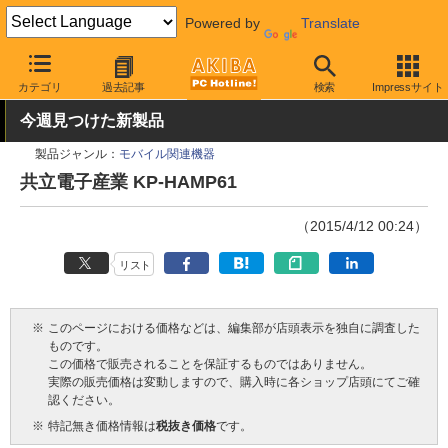
Powered by
Translate
AKIBA PC Hotline!
PCパーツ
サウンドデバイス
カテゴリ
過去記事
検索
Impressサイト
外付けタイプ
今週見つけた新製品
製品ジャンル：
モバイル関連機器
共立電子産業 KP-HAMP61
（2015/4/12 00:24）
リスト
※
このページにおける価格などは、編集部が店頭表示を独自に調査した
ものです。
この価格で販売されることを保証するものではありません。
実際の販売価格は変動しますので、購入時に各ショップ店頭にてご確
認ください。
※
特記無き価格情報は
税抜き価格
です。