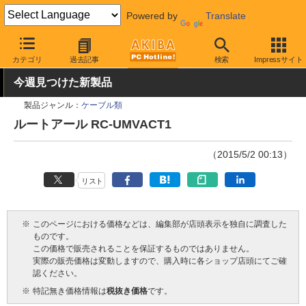
Powered by
Translate
AKIBA PC Hotline!
PC周辺機器
ケーブル
microUSBケーブル
カテゴリ
過去記事
検索
Impressサイト
今週見つけた新製品
製品ジャンル：
ケーブル類
ルートアール RC-UMVACT1
（2015/5/2 00:13）
リスト
※
このページにおける価格などは、編集部が店頭表示を独自に調査した
ものです。
この価格で販売されることを保証するものではありません。
実際の販売価格は変動しますので、購入時に各ショップ店頭にてご確
認ください。
※
特記無き価格情報は
税抜き価格
です。