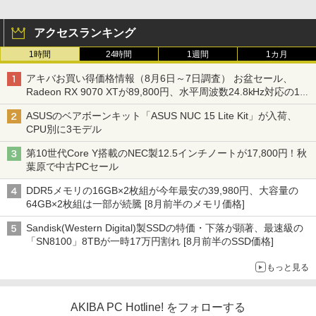
アクセスランキング
1時間
24時間
1週間
1カ月
アキバお買い得価格情報（8月6日～7日調査） お盆セール、
Radeon RX 9070 XTが89,800円、水平周波数24.8kHz対応の17
型モニターが9,801円、暑さ指数連動セール ほか
ASUSのベアボーンキット「ASUS NUC 15 Lite Kit」が入荷、
CPU別に3モデル
第10世代Core Y搭載のNEC製12.5インチノートが17,800円！秋
葉原で中古PCセール
DDR5メモリの16GB×2枚組が今年最安の39,980円、大容量の
64GB×2枚組は一部が続騰 [8月前半のメモリ価格]
Sandisk(Western Digital)製SSDの特価・下落が顕著、最速級の
「SN8100」8TBが一時17万円割れ [8月前半のSSD価格]
もっと見る
AKIBA PC Hotline! をフォローする