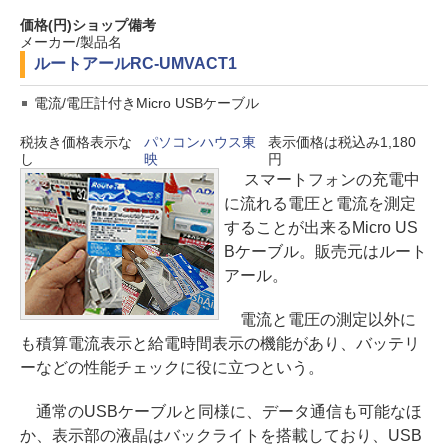
価格(円)
ショップ
備考
メーカー/製品名
ルートアール
RC-UMVACT1
電流/電圧計付きMicro USBケーブル
税抜き価格表示な
パソコンハウス東
表示価格は税込み1,180
し
映
円
スマートフォンの充電中
に流れる電圧と電流を測定
することが出来るMicro US
Bケーブル。販売元はルート
アール。
電流と電圧の測定以外に
も積算電流表示と給電時間表示の機能があり、バッテリ
ーなどの性能チェックに役に立つという。
通常のUSBケーブルと同様に、データ通信も可能なほ
か、表示部の液晶はバックライトを搭載しており、USB