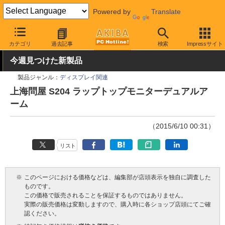
Powered by
Translate
AKIBA PC Hotline!
PC周辺機器
モニタ・タブレット用アーム
カテゴリ
過去記事
検索
Impressサイト
ディスプレイ・モニター用アーム
今週見つけた新製品
製品ジャンル：
ディスプレイ関連
上海問屋 S204 ラップトップモニターデュアルア
ーム
（2015/6/10 00:31）
リスト
※
このページにおける価格などは、編集部が店頭表示を独自に調査した
ものです。
この価格で販売されることを保証するものではありません。
実際の販売価格は変動しますので、購入時に各ショップ店頭にてご確
認ください。