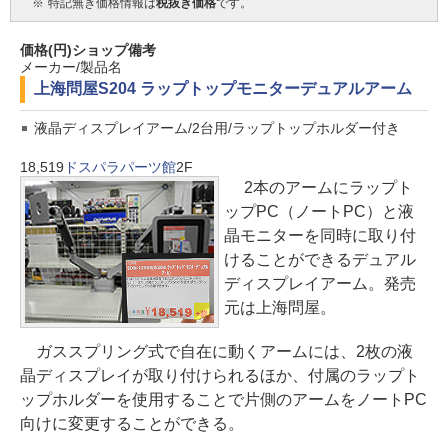
※
特記無き価格情報は
税抜き価格
です。
価格(円)
ショップ
備考
メーカー/製品名
上海問屋
S204 ラップトップモニターデュアルアーム
液晶ディスプレイアーム/2台用/ラップトップホルダー付き
18,519
ドスパラパーツ館
2F
2本のアームにラップト
ップPC（ノートPC）と液
晶モニターを同時に取り付
けることができるデュアル
ディスプレイアーム。発売
元は上海問屋。
ガススプリング式で自在に動くアームには、2枚の液
晶ディスプレイが取り付けられるほか、付属のラップト
ップホルダーを使用することで片側のアームをノートPC
向けに変更することができる。