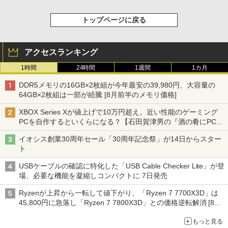
トップページに戻る
アクセスランキング
1時間
24時間
1週間
1カ月
DDR5メモリの16GB×2枚組が今年最安の39,980円、大容量の
64GB×2枚組は一部が続騰 [8月前半のメモリ価格]
XBOX Series Xが値上げで10万円超え。近い性能のゲーミング
PCを自作するといくらになる？【石田賀津男の『酒の肴にPCゲ
ーム』】
イオシス創業30周年セール「30周年記念祭」が14日からスター
ト
USBケーブルの確認に特化した「USB Cable Checker Lite」が登
場、必要な機能を凝縮しコンパクトに 7日発売
Ryzenが上昇から一転して値下がり、「Ryzen 7 7700X3D」は
45,800円に急落し「Ryzen 7 7800X3D」との価格逆転解消 [8月
前半のCPU価格]
もっと見る