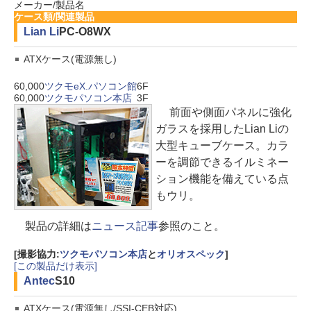
メーカー/製品名
ケース類/関連製品
Lian Li
PC-O8WX
ATXケース(電源無し)
60,000
ツクモeX.パソコン館
6F
60,000
ツクモパソコン本店
3F
前面や側面パネルに強化
ガラスを採用したLian Liの
大型キューブケース。カラ
ーを調節できるイルミネー
ション機能を備えている点
もウリ。
製品の詳細は
ニュース記事
参照のこと。
[撮影協力:
ツクモパソコン本店
と
オリオスペック
]
[この製品だけ表示]
Antec
S10
ATXケース(電源無し/SSI-CEB対応)