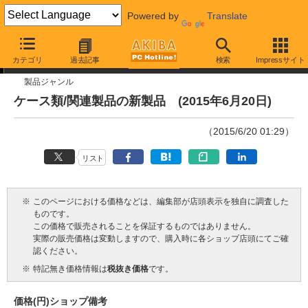
Powered by
Translate
今週見つけた新製品
カテゴリ
過去記事
検索
Impressサイト
製品ジャンル
ケース類/関連製品の新製品 (2015年6月20日)
（2015/6/20 01:29）
リスト
※
このページにおける価格などは、編集部が店頭表示を独自に調査した
ものです。
この価格で販売されることを保証するものではありません。
実際の販売価格は変動しますので、購入時に各ショップ店頭にてご確
認ください。
※
特記無き価格情報は
税抜き価格
です。
価格(円)
ショップ
備考