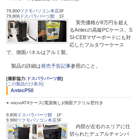
79,800
ツクモパソコン本店
3F
79,806
ドスパラパーツ館
1F
実売価格が8万円を超え
るAntecの高級PCケース。S
SI-CEBマザーボードにも対
応したフルタワーケース
で、側面パネルはアルミ製。
製品の詳細は
発売予告記事
参照のこと。
[撮影協力:
ドスパラパーツ館
]
[この製品だけ表示]
Antec
P50
microATXケース(電源無し)/側面アクリル窓付き
9,806
ドスパラパーツ館
1F
9,980
ツクモパソコン本店
3F
内部が左右のエリアに仕
切られたデュアルチャンバ