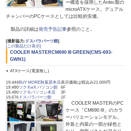
ー構造を採用したAntec製の
microATXケース。デュアル
チャンバーのPCケースとしては比較的安価。
製品の詳細は
発売予告記事
参照のこと。
[撮影協力:
ドスパラパーツ館
]
[この製品だけ表示]
COOLER MASTER
CM690 III GREEN(CMS-693-
GWN1)
ATXケース(電源無し)
19,444
BUY MORE秋葉原本店
表示価格は税込み21,000円
19,480
ツクモeX.パソコン館
6F
19,480
ツクモパソコン本店
3F
19,676
ドスパラパーツ館
1F
COOLER MASTERのPC
ケース「CM690 III」のカラ
ーバリエーションモデル。
外装と内装の一部が緑色と