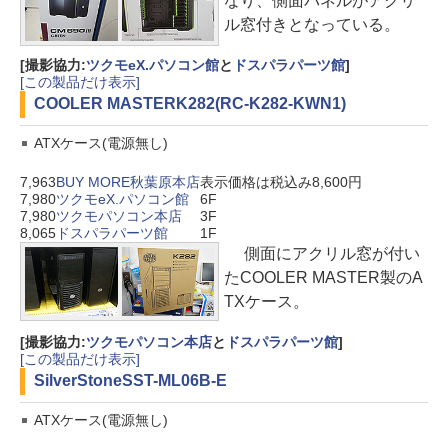
なり、側面パネルがアクリ
ル窓付きとなっている。
[撮影協力:
ツクモeX.パソコン館
と
ドスパラパーツ館
]
[この製品だけ表示]
COOLER MASTER
K282(RC-K282-KWN1)
ATXケース(電源無し)
7,963
BUY MORE秋葉原本店
表示価格は税込み8,600円
7,980
ツクモeX.パソコン館
6F
7,980
ツクモパソコン本店
3F
8,065
ドスパラパーツ館
1F
側面にアクリル窓が付い
たCOOLER MASTER製のA
TXケース。
[撮影協力:
ツクモパソコン本店
と
ドスパラパーツ館
]
[この製品だけ表示]
SilverStone
SST-ML06B-E
ATXケース(電源無し)