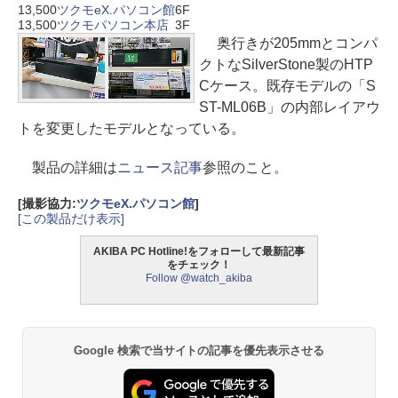
13,500
ツクモeX.パソコン館
6F
13,500
ツクモパソコン本店
3F
奥行きが205mmとコンパ
クトなSilverStone製のHTP
Cケース。既存モデルの「S
ST-ML06B」の内部レイアウ
トを変更したモデルとなっている。
製品の詳細は
ニュース記事
参照のこと。
[撮影協力:
ツクモeX.パソコン館
]
[この製品だけ表示]
AKIBA PC Hotline!をフォローして最新記事
をチェック！
Follow @watch_akiba
Google 検索で当サイトの記事を優先表示させる