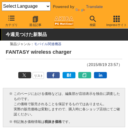
Powered by
Translate
AKIBA PC Hotline!
モバイル
モバイルバッテリー・充電器
Qi
カテゴリ
過去記事
検索
Impressサイト
今週見つけた新製品
製品ジャンル：
モバイル関連機器
FANTASY wireless charger
（2015/8/19 23:57）
リスト
※
このページにおける価格などは、編集部が店頭表示を独自に調査した
ものです。
この価格で販売されることを保証するものではありません。
実際の販売価格は変動しますので、購入時に各ショップ店頭にてご確
認ください。
※
特記無き価格情報は
税抜き価格
です。