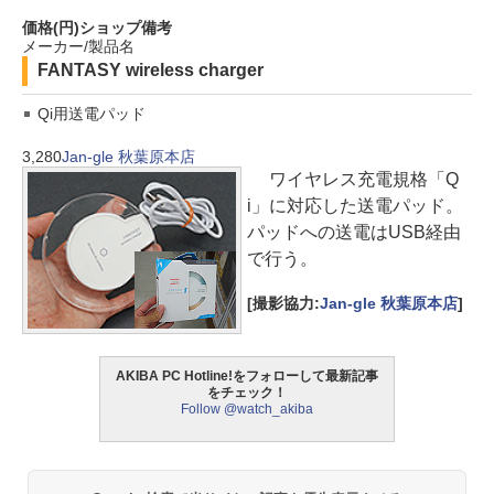
価格(円)
ショップ
備考
メーカー/製品名
FANTASY wireless charger
Qi用送電パッド
3,280
Jan-gle 秋葉原本店
ワイヤレス充電規格「Q
i」に対応した送電パッド。
パッドへの送電はUSB経由
で行う。
[撮影協力:
Jan-gle 秋葉原本店
]
AKIBA PC Hotline!をフォローして最新記事
をチェック！
Follow @watch_akiba