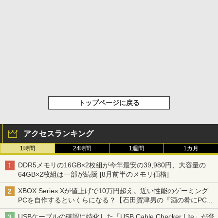
トップページに戻る
アクセスランキング
1時間
24時間
1週間
1カ月
DDR5メモリの16GB×2枚組が今年最安の39,980円、大容量の
64GB×2枚組は一部が続騰 [8月前半のメモリ価格]
XBOX Series Xが値上げで10万円超え。近い性能のゲーミング
PCを自作するといくらになる？【石田賀津男の『酒の肴にPCゲ
ーム』】
USBケーブルの確認に特化した「USB Cable Checker Lite」が登