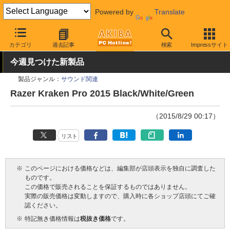
Powered by
Translate
AKIBA PC Hotline!
PC周辺機器
ヘッドセット・スピーカー
ゲ
カテゴリ
過去記事
検索
Impressサイト
今週見つけた新製品
製品ジャンル：
サウンド関連
Razer Kraken Pro 2015 Black/White/Green
（2015/8/29 00:17）
リスト
※
このページにおける価格などは、編集部が店頭表示を独自に調査した
ものです。
この価格で販売されることを保証するものではありません。
実際の販売価格は変動しますので、購入時に各ショップ店頭にてご確
認ください。
※
特記無き価格情報は
税抜き価格
です。