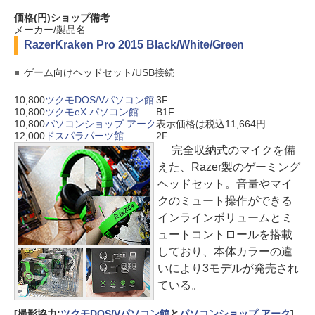
価格(円)
ショップ
備考
メーカー/製品名
Razer
Kraken Pro 2015 Black/White/Green
ゲーム向けヘッドセット/USB接続
10,800
ツクモDOS/Vパソコン館
3F
10,800
ツクモeX.パソコン館
B1F
10,800
パソコンショップ アーク
表示価格は税込11,664円
12,000
ドスパラパーツ館
2F
完全収納式のマイクを備
えた、Razer製のゲーミング
ヘッドセット。音量やマイ
クのミュート操作ができる
インラインボリュームとミ
ュートコントロールを搭載
しており、本体カラーの違
いにより3モデルが発売され
ている。
[撮影協力:
ツクモDOS/Vパソコン館
と
パソコンショップ アーク
]