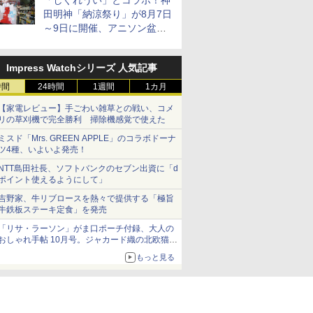
「しぐれうい」とコラボ！神
田明神「納涼祭り」が8月7日
～9日に開催、アニソン盆踊
りや屋台グルメなどもあり
Impress Watchシリーズ 人気記事
時間
24時間
1週間
1カ月
【家電レビュー】手ごわい雑草との戦い、コメ
リの草刈機で完全勝利 掃除機感覚で使えた
ミスド「Mrs. GREEN APPLE」のコラボドーナ
ツ4種、いよいよ発売！
NTT島田社長、ソフトバンクのセブン出資に「d
ポイント使えるようにして」
吉野家、牛リブロースを熱々で提供する「極旨
牛鉄板ステーキ定食」を発売
「リサ・ラーソン」がま口ポーチ付録、大人の
おしゃれ手帖 10月号。ジャカード織の北欧猫デ
ザイン
もっと見る