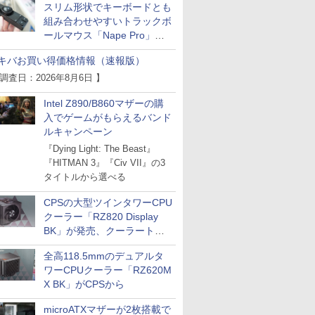
スリム形状でキーボードとも
組み合わせやすいトラックボ
ールマウス「Nape Pro」が
Keychronから
キバお買い得価格情報（速報版）
 調査日：2026年8月6日 】
Intel Z890/B860マザーの購
入でゲームがもらえるバンド
ルキャンペーン
『Dying Light: The Beast』
『HITMAN 3』『Civ VII』の3
タイトルから選べる
CPSの大型ツインタワーCPU
クーラー「RZ820 Display
BK」が発売、クーラートッ
プに5インチ液晶搭載
全高118.5mmのデュアルタ
ワーCPUクーラー「RZ620M
X BK」がCPSから
microATXマザーが2枚搭載で