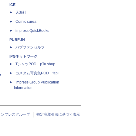
ICE
天海社
ス
Comic curea
impress QuickBooks
PUBFUN
パブファンセルフ
IPGネットワーク
TシャツPOD pTa.shop
カスタム写真集POD fabli
e
Impress Group Publication
Information
インプレスグループ
特定商取引法に基づく表示