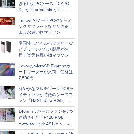
きる巨大PCケース「CAPO
X」がThermaltakeから、カ
ラーは2色
LenovoのノートPCやゲーミ
ングタブレットなどがお得！
楽天お買い物マラソン
準固体モバイルバッテリーな
どグリーンハウス製品がお
得！楽天お買い物マラソン
LexarのmicroSD Expressカ
ードリーダーが入荷、価格は
7,500円
鮮やかなマルチゾーンRGBラ
イティングが特徴のケースフ
ァン「NZXT Ultra RGB」が
発売、計8製品
140mmリバースファンを3つ
連結させた「F420 RGB
Reverse」がNZXTから、単
一フレーム採用