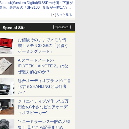
Sandisk(Western Digital)製SSDの特価・下落が
顕著、最速級の「SN8100」8TBが一時17万円
割れ [8月前半のSSD価格]
もっと見る
Special Site
お値段そのままでメモリ倍
増！メモリ32GBの「お得な
ゲーミングノート」
AIスマートノートの
iFLYTEK「AINOTE 2」はな
ぜ魅力的なのか？
総合オーディオブランドに進
化するSHANLINGとは何者
か？
クリエイティブが作った2万
円台の“小さなピュアオーデ
ィオスピーカー”
ソニーミラーレス一眼の大特
集！ 見どころ記事まとめ