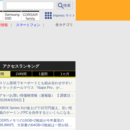
Impress サイト
全カテゴリ
原情報
スマートフォン
アクセスランキング
時間
24時間
1週間
1カ月
スリム形状でキーボードとも組み合わせやすい
トラックボールマウス「Nape Pro」が
Keychronから
アキバお買い得価格情報（速報版） 【 調査日：
2026年8月6日 】
XBOX Series Xが値上げで10万円超え。近い性
能のゲーミングPCを自作するといくらになる？
【石田賀津男の『酒の肴にPCゲーム』】
DDR5メモリの16GB×2枚組が今年最安の
39,980円、大容量の64GB×2枚組は一部が続騰
[8月前半のメモリ価格]