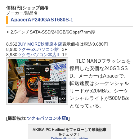
価格(円)
ショップ
備考
メーカー/製品名
Apacer
AP240GAST680S-1
2.5インチSATA-SSD/240GB/6Gbps/7mm厚
8,962
BUY MORE秋葉原本店
表示価格は税込9,680円
8,980
ツクモeX.パソコン館
3F
8,980
ツクモパソコン本店II
1F
TLC NANDフラッシュを
採用した安価な240GB SS
D。メーカーはApacerで、
転送速度はシーケンシャル
リードが520MB/s、シーケ
ンシャルライトが500MB/s
となっている。
[撮影協力:
ツクモパソコン本店II
]
AKIBA PC Hotline!をフォローして最新記事
をチェック！