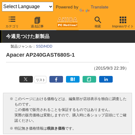
Powered by
Translate
AKIBA PC Hotline!
PCパーツ
SSD
Apacer
カテゴリ
過去記事
検索
Impressサイト
今週見つけた新製品
製品ジャンル：
SSD/HDD
Apacer AP240GAST680S-1
（2015/9/3 22:39）
リスト
※
このページにおける価格などは、編集部が店頭表示を独自に調査した
ものです。
この価格で販売されることを保証するものではありません。
実際の販売価格は変動しますので、購入時に各ショップ店頭にてご確
認ください。
※
特記無き価格情報は
税抜き価格
です。