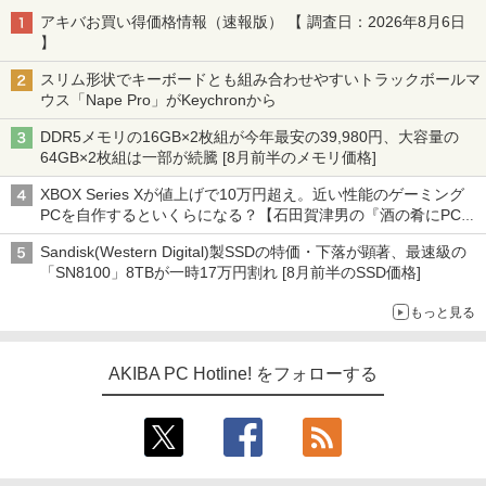
アキバお買い得価格情報（速報版） 【 調査日：2026年8月6日
】
スリム形状でキーボードとも組み合わせやすいトラックボールマ
ウス「Nape Pro」がKeychronから
DDR5メモリの16GB×2枚組が今年最安の39,980円、大容量の
64GB×2枚組は一部が続騰 [8月前半のメモリ価格]
XBOX Series Xが値上げで10万円超え。近い性能のゲーミング
PCを自作するといくらになる？【石田賀津男の『酒の肴にPCゲ
ーム』】
Sandisk(Western Digital)製SSDの特価・下落が顕著、最速級の
「SN8100」8TBが一時17万円割れ [8月前半のSSD価格]
もっと見る
AKIBA PC Hotline! をフォローする