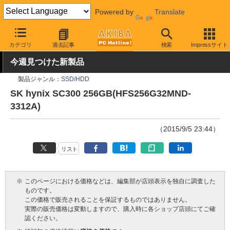
Powered by
Translate
AKIBA PC Hotline!
PCパーツ
SSD
SK hynix
カテゴリ
過去記事
検索
Impressサイト
今週見つけた新製品
製品ジャンル：
SSD/HDD
SK hynix SC300 256GB(HFS256G32MND-
3312A)
（2015/9/5 23:44）
リスト
※
このページにおける価格などは、編集部が店頭表示を独自に調査した
ものです。
この価格で販売されることを保証するものではありません。
実際の販売価格は変動しますので、購入時に各ショップ店頭にてご確
認ください。