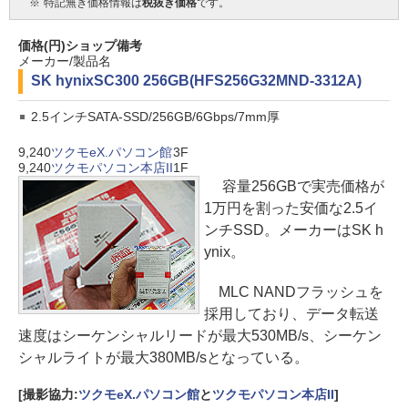
※
特記無き価格情報は
税抜き価格
です。
価格(円)
ショップ
備考
メーカー/製品名
SK hynix
SC300 256GB(HFS256G32MND-3312A)
2.5インチSATA-SSD/256GB/6Gbps/7mm厚
9,240
ツクモeX.パソコン館
3F
9,240
ツクモパソコン本店II
1F
容量256GBで実売価格が
1万円を割った安価な2.5イ
ンチSSD。メーカーはSK h
ynix。
MLC NANDフラッシュを
採用しており、データ転送
速度はシーケンシャルリードが最大530MB/s、シーケン
シャルライトが最大380MB/sとなっている。
[撮影協力:
ツクモeX.パソコン館
と
ツクモパソコン本店II
]